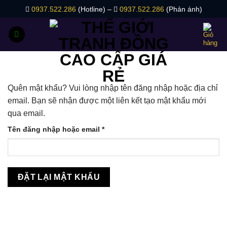
Bỏ
0937.522.286
(Hotline) –
0937.522.286
(Phản ánh)
qua
nội
dung
Quên mật khẩu? Vui lòng nhập tên đăng nhập hoặc địa chỉ
email. Bạn sẽ nhận được một liên kết tạo mật khẩu mới
qua email.
Bắt
Tên đăng nhập hoặc email
*
buộc
ĐẶT LẠI MẬT KHẨU