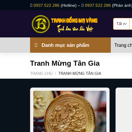
Bỏ
0937.522.286
(Hotline) –
0937.522.286
(Phản ánh
qua
nội
T
dung
k
Danh mục sản phẩm
Trang c
Tranh Mừng Tân Gia
TRANG CHỦ
/
TRANH MỪNG TÂN GIA