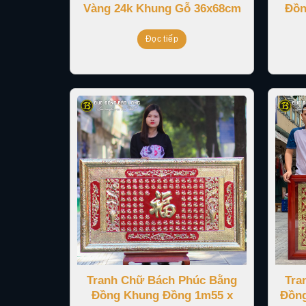
Vàng 24k Khung Gỗ 36x68cm
Đồn
Đọc tiếp
Tranh Chữ Bách Phúc Bằng
Tra
Đồng Khung Đồng 1m55 x
Đồng