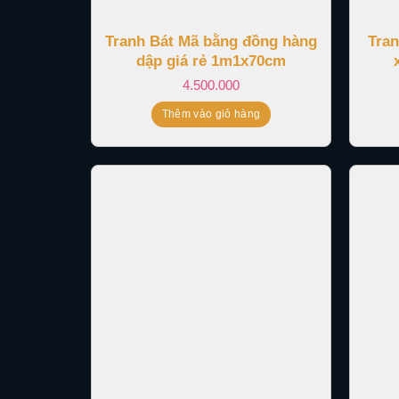
Tranh Bát Mã bằng đồng hàng
Tra
dập giá rẻ 1m1x70cm
4.500.000
Thêm vào giỏ hàng