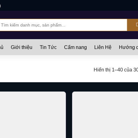
)
ìm
iếm:
hủ
Giới thiệu
Tin Tức
Cẩm nang
Liên Hệ
Hướng d
Hiển thị 1–40 của 3