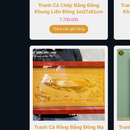
Tranh Cá Chép Bằng Đồng
Tra
Khung Liền Đồng 1m27x61cm
Kh
7.700.000
Thêm vào giỏ hàng
Tranh Cá Rồng Bằng Đồng Mạ
Tran