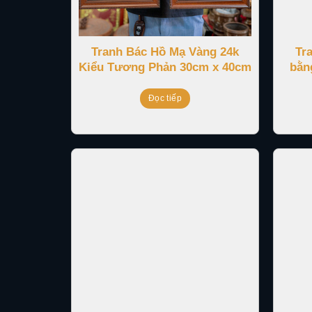
Tranh Bác Hồ Mạ Vàng 24k
Tr
Kiểu Tương Phản 30cm x 40cm
bằn
Đọc tiếp