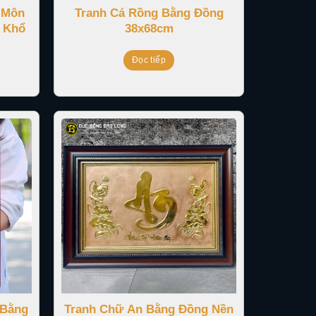
 Môn
Tranh Cá Rồng Bằng Đồng
 Khổ
38x68cm
Đọc tiếp
 Bằng
Tranh Chữ An Bằng Đồng Nền