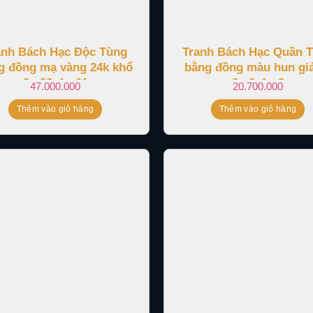
anh Bách Hạc Độc Tùng
Tranh Bách Hạc Quần 
g đồng mạ vàng 24k khổ
bằng đồng màu hun gi
2m23x1m01
2m3x1m2
47.000.000
20.700.000
Thêm vào giỏ hàng
Thêm vào giỏ hàng