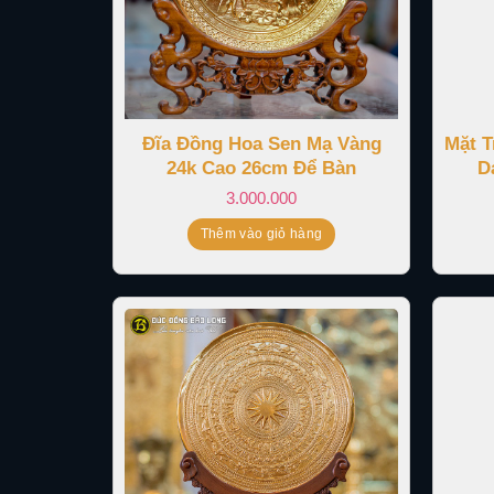
Đĩa Đồng Hoa Sen Mạ Vàng
Mặt 
24k Cao 26cm Để Bàn
D
3.000.000
Thêm vào giỏ hàng