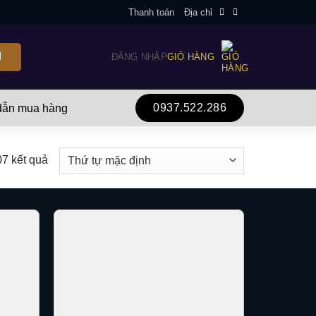
Thanh toán
Địa chỉ
ĐĂNG NHẬP
GIỎ HÀNG
0937.522.286
ẫn mua hàng
07 kết quả