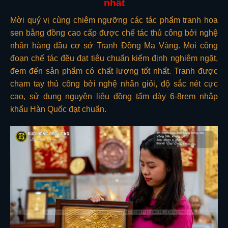
nhất
Mời quý vị cùng chiêm ngưỡng các tác phẩm tranh hoa
sen bằng đồng cao cấp được chế tác thủ công bởi nghệ
nhân hàng đầu cơ sở Tranh Đồng Mạ Vàng. Mọi công
đoạn chế tác đều đạt tiêu chuẩn kiểm định nghiêm ngặt,
đem đến sản phẩm có chất lượng tốt nhất. Tranh được
chạm tay thủ công bởi nghệ nhân giỏi, độ sắc nét cực
cao, sử dụng nguyên liệu đồng tấm dày 6-8rem nhập
khẩu Hàn Quốc đạt chuẩn.