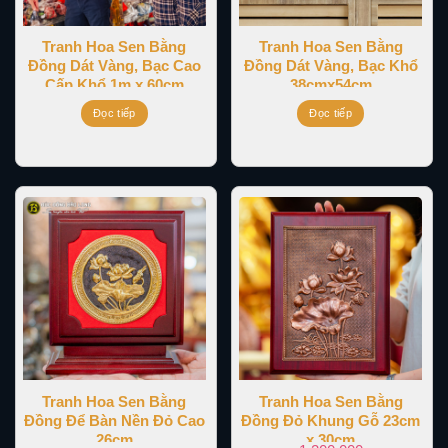
Tranh Hoa Sen Bằng
Tranh Hoa Sen Bằng
Đồng Dát Vàng, Bạc Cao
Đồng Dát Vàng, Bạc Khổ
Cấp Khổ 1m x 60cm
38cmx54cm
Đọc tiếp
Đọc tiếp
Tranh Hoa Sen Bằng
Tranh Hoa Sen Bằng
Đồng Để Bàn Nền Đỏ Cao
Đồng Đỏ Khung Gỗ 23cm
26cm
x 30cm