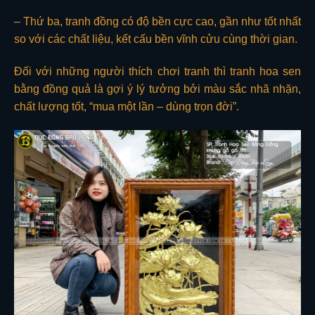
– Thứ ba, tranh đồng có độ bền cực cao, gần như tốt nhất
so với các chất liệu, kết cấu bền vĩnh cửu cùng thời gian.
Đối với những người thích chơi tranh thì tranh hoa sen
bằng đồng quả là gợi ý lý tưởng bởi màu sắc nhã nhặn,
chất lượng tốt, “mua một lần – dùng trọn đời”.