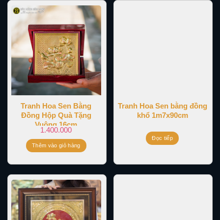
Tranh Hoa Sen Bằng
Tranh Hoa Sen bằng đồng
Đồng Hộp Quà Tặng
khổ 1m7x90cm
Vuông 16cm
1.400.000
Đọc tiếp
Thêm vào giỏ hàng