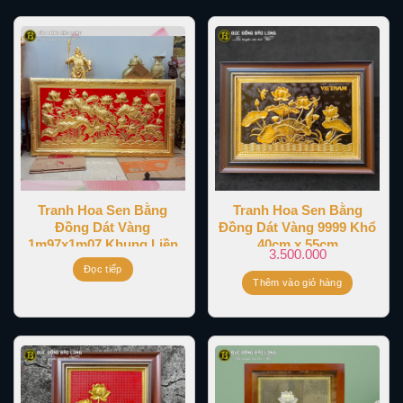
Tranh Hoa Sen Bằng
Tranh Hoa Sen Bằng
Đồng Dát Vàng
Đồng Dát Vàng 9999 Khổ
1m97x1m07 Khung Liền
40cm x 55cm
3.500.000
Đồng
Đọc tiếp
Thêm vào giỏ hàng