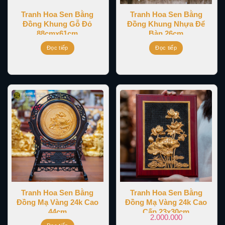
Tranh Hoa Sen Bằng
Tranh Hoa Sen Bằng
Đồng Khung Gỗ Đỏ
Đồng Khung Nhựa Để
88cmx61cm
Bàn 26cm
Đọc tiếp
Đọc tiếp
Tranh Hoa Sen Bằng
Tranh Hoa Sen Bằng
Đồng Mạ Vàng 24k Cao
Đồng Mạ Vàng 24k Cao
44cm
Cấp 23x30cm
2.000.000