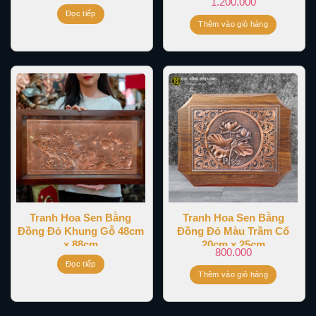
1.200.000
Đọc tiếp
Thêm vào giỏ hàng
Tranh Hoa Sen Bằng
Tranh Hoa Sen Bằng
Đồng Đỏ Khung Gỗ 48cm
Đồng Đỏ Màu Trầm Cổ
x 88cm
20cm x 25cm
800.000
Đọc tiếp
Thêm vào giỏ hàng