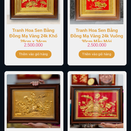
Tranh Hoa Sen Bằng
Tranh Hoa Sen Bằng
Đồng Mạ Vàng 24k Khổ
Đồng Mạ Vàng 24k Vuông
28cm x 34cm
30cm Mẫu Mới
2.500.000
2.500.000
Thêm vào giỏ hàng
Thêm vào giỏ hàng