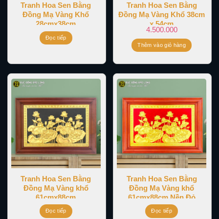
Tranh Hoa Sen Bằng
Tranh Hoa Sen Bằng
Đồng Mạ Vàng Khổ
Đồng Mạ Vàng Khổ 38cm
28cmx38cm
x 54cm
4.500.000
Đọc tiếp
Thêm vào giỏ hàng
Tranh Hoa Sen Bằng
Tranh Hoa Sen Bằng
Đồng Mạ Vàng khổ
Đồng Mạ Vàng khổ
61cmx88cm
61cmx88cm Nền Đỏ
Đọc tiếp
Đọc tiếp