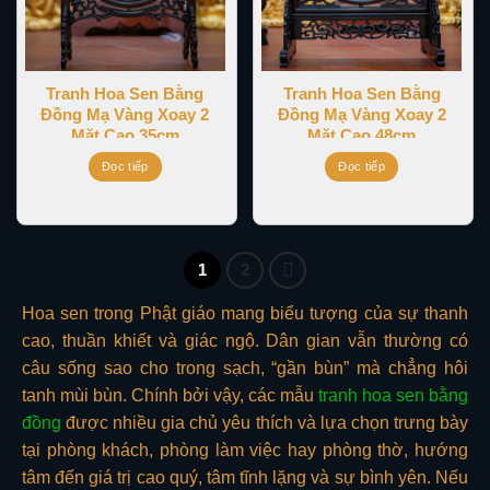
Tranh Hoa Sen Bằng
Tranh Hoa Sen Bằng
Đồng Mạ Vàng Xoay 2
Đồng Mạ Vàng Xoay 2
Mặt Cao 35cm
Mặt Cao 48cm
Đọc tiếp
Đọc tiếp
1
2
Hoa sen trong Phật giáo mang biểu tượng của sự thanh
cao, thuần khiết và giác ngộ. Dân gian vẫn thường có
câu sống sao cho trong sạch, “gần bùn” mà chẳng hôi
tanh mùi bùn. Chính bởi vậy, các mẫu
tranh hoa sen bằng
đồng
được nhiều gia chủ yêu thích và lựa chọn trưng bày
tại phòng khách, phòng làm việc hay phòng thờ, hướng
tâm đến giá trị cao quý, tâm tĩnh lặng và sự bình yên. Nếu