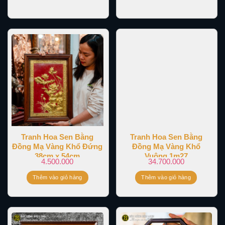
Tranh Hoa Sen Bằng
Tranh Hoa Sen Bằng
Đồng Mạ Vàng Khổ Đứng
Đồng Mạ Vàng Khổ
38cm x 54cm
Vuông 1m27
4.500.000
34.700.000
Thêm vào giỏ hàng
Thêm vào giỏ hàng