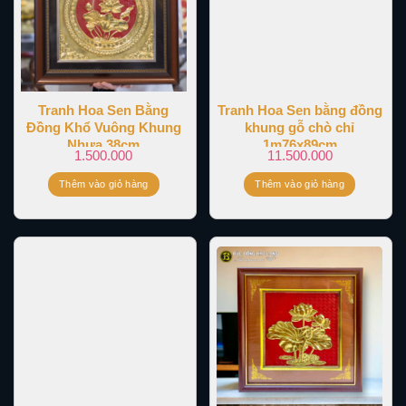
Tranh Hoa Sen Bằng
Tranh Hoa Sen bằng đồng
Đồng Khổ Vuông Khung
khung gỗ chò chỉ
Nhựa 38cm
1m76x89cm
1.500.000
11.500.000
Thêm vào giỏ hàng
Thêm vào giỏ hàng