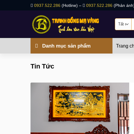
Bỏ
0937.522.286
(Hotline) –
0937.522.286
(Phản ánh
qua
nội
T
dung
k
Danh mục sản phẩm
Trang c
Tin Tức