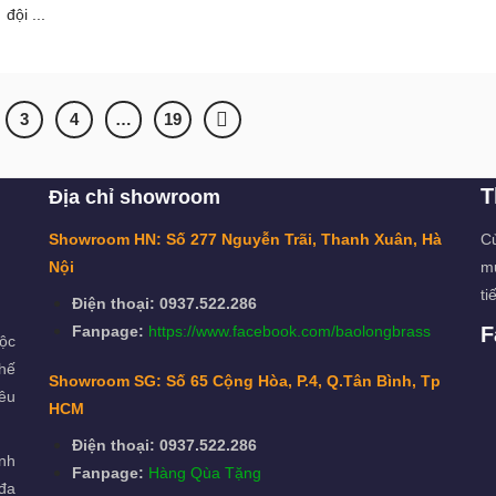
đội ...
3
4
…
19
T
Địa chỉ showroom
Showroom HN: Số 277 Nguyễn Trãi, Thanh Xuân, Hà
Cử
Nội
mu
ti
Điện thoại: 0937.522.286
Fanpage:
https://www.facebook.com/baolongbrass
F
uộc
hế
Showroom SG: Số 65 Cộng Hòa, P.4, Q.Tân Bình, Tp
êu
HCM
Điện thoại: 0937.522.286
anh
Fanpage:
Hàng Qùa Tặng
 đa