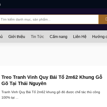
)
ìm
iếm:
hủ
Giới thiệu
Tin Tức
Cẩm nang
Liên Hệ
Hướng d
Treo Tranh Vinh Quy Bái Tổ 2m62 Khung Gỗ
Gõ Tại Thái Nguyên
Tranh Vinh Quy Bái Tổ 2m62 khung gõ đỏ được chế tác thủ công
100% tại ...