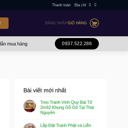
Thanh toán
Địa chỉ
ĐĂNG NHẬP
GIỎ HÀNG
0937.522.286
ẫn mua hàng
Bài viết mới nhất
Treo Tranh Vinh Quy Bái Tổ
2m62 Khung Gỗ Gõ Tại Thái
Nguyên
Lắp Đặt Tranh Phật và Liễn