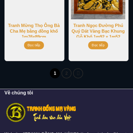
Tranh Mừng Thọ Ông Bà
Tranh Ngọc Đường Phú
Cha Mẹ bằng đồng khổ
Quý Dát Vàng Bạc Khung
1m76x89cm
Gỗ Khổ 1m92 x 1m52
Đọc tiếp
Đọc tiếp
1
2
Về chúng tôi