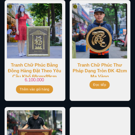
Tranh Chữ Phúc Bằng
Tranh Chữ Phúc Thư
Đồng Hàng Đặt Theo Yêu
Pháp Dạng Tròn ĐK 42cm
Cầu Khổ 68cmx89cm
Mạ Vàng
6.100.000
Đọc tiếp
Thêm vào giỏ hàng