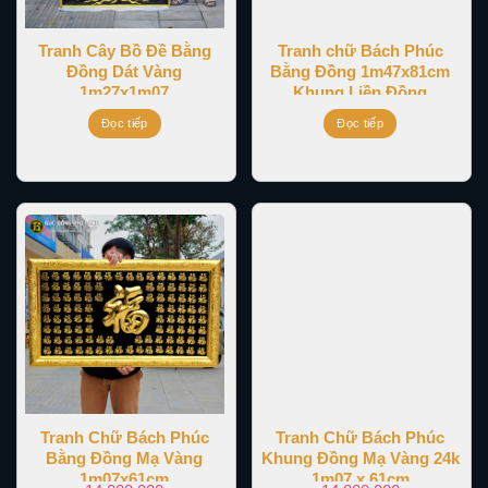
Tranh Cây Bồ Đề Bằng
Tranh chữ Bách Phúc
Đồng Dát Vàng
Bằng Đồng 1m47x81cm
1m27x1m07
Khung Liền Đồng
Đọc tiếp
Đọc tiếp
Tranh Chữ Bách Phúc
Tranh Chữ Bách Phúc
Bằng Đồng Mạ Vàng
Khung Đồng Mạ Vàng 24k
1m07x61cm
1m07 x 61cm