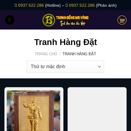
Bỏ
0937.522.286
(Hotline) –
0937.522.286
(Phản ánh)
qua
nội
dung
Tranh Hàng Đặt
TRANG CHỦ
/
TRANH HÀNG ĐẶT