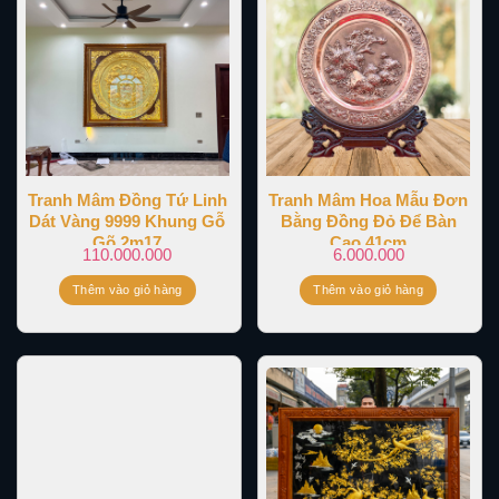
Tranh Mâm Đồng Tứ Linh
Tranh Mâm Hoa Mẫu Đơn
Dát Vàng 9999 Khung Gỗ
Bằng Đồng Đỏ Để Bàn
Gõ 2m17
Cao 41cm
110.000.000
6.000.000
Thêm vào giỏ hàng
Thêm vào giỏ hàng