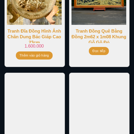
Tranh Đĩa Đồng Hình Ảnh
Tranh Đồng Quê Bằng
Chân Dung Bác Giáp Cao
Đồng 2m62 x 1m08 Khung
23cm
Gỗ Gõ Đỏ
1.600.000
Đọc tiếp
Thêm vào giỏ hàng