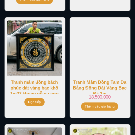
Tranh mâm đồng bách
Tranh Mâm Đồng Tam Đa
phúc dát vàng bạc khổ
Bằng Đồng Dát Vàng Bạc
1m27 khung gỗ gụ cực
Đk 1m
18.500.000
đẹp
Đọc tiếp
Thêm vào giỏ hàng