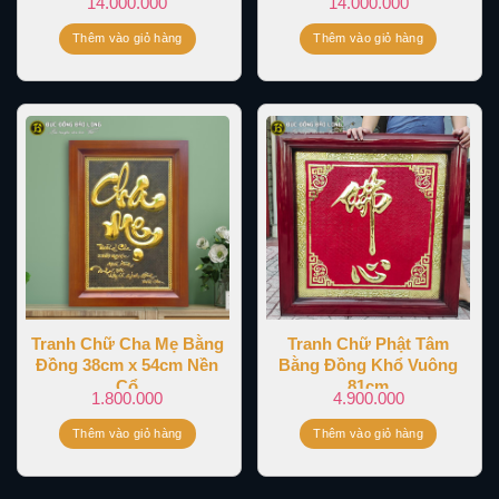
14.000.000
14.000.000
Thêm vào giỏ hàng
Thêm vào giỏ hàng
Tranh Chữ Cha Mẹ Bằng
Tranh Chữ Phật Tâm
Đồng 38cm x 54cm Nền
Bằng Đồng Khổ Vuông
Cổ
81cm
1.800.000
4.900.000
Thêm vào giỏ hàng
Thêm vào giỏ hàng