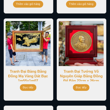
Thêm vào giỏ hàng
Thêm vào giỏ hàng
Tranh Đại Bàng Bằng
Tranh Đại Tướng Võ
Đồng Mạ Vàng Dát Bạc
Nguyên Giáp Bằng Đồng
1m55x1m07
Để Bàn 22cm x 26cm
Đọc tiếp
Đọc tiếp