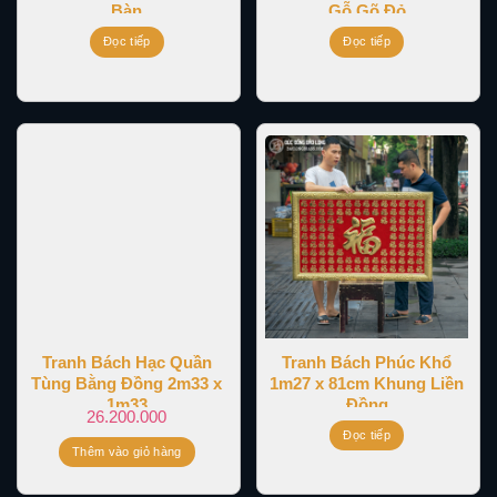
Bàn
Gỗ Gõ Đỏ
Đọc tiếp
Đọc tiếp
Tranh Bách Hạc Quần
Tranh Bách Phúc Khổ
Tùng Bằng Đồng 2m33 x
1m27 x 81cm Khung Liền
1m33
Đồng
26.200.000
Đọc tiếp
Thêm vào giỏ hàng