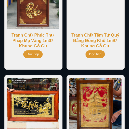
Tranh Chữ Phúc Thư
Tranh Chữ Tâm Tứ Quý
Pháp Mạ Vàng 1m07
Bằng Đồng Khổ 1m97
Khung Gỗ Gụ
Khung Gỗ Gụ
Đọc tiếp
Đọc tiếp