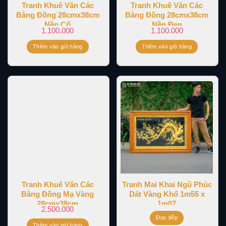
Tranh Khuê Văn Các
Tranh Khuê Văn Các
Bằng Đồng 28cmx38cm
Bằng Đồng 28cmx38cm
Nền Cổ
Nền Đen
1.100.000
1.100.000
Thêm vào giỏ hàng
Thêm vào giỏ hàng
Tranh Khuê Văn Các
Tranh Mai Khai Ngũ Phúc
Bằng Đồng Mạ Vàng
Dát Vàng Khổ 1m55 x
28cmx38cm
1m07
2.500.000
Đọc tiếp
Thêm vào giỏ hàng