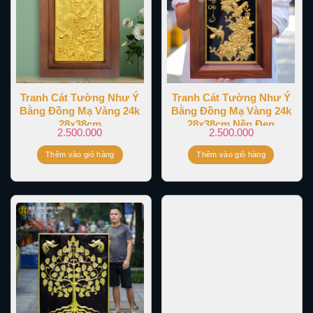
Tranh Cát Tường Như Ý
Tranh Cát Tường Như Ý
Bằng Đồng Mạ Vàng 24k
Bằng Đồng Mạ Vàng 24k
28x38cm
28x38cm Nền Đen
2.500.000
2.500.000
Thêm vào giỏ hàng
Thêm vào giỏ hàng