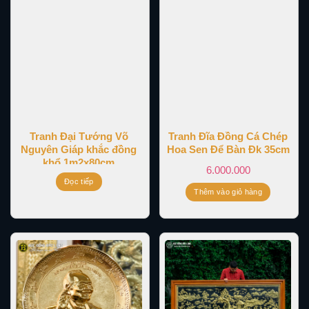
Tranh Đại Tướng Võ
Tranh Đĩa Đồng Cá Chép
Nguyên Giáp khắc đồng
Hoa Sen Để Bàn Đk 35cm
khổ 1m2x80cm
6.000.000
Đọc tiếp
Thêm vào giỏ hàng