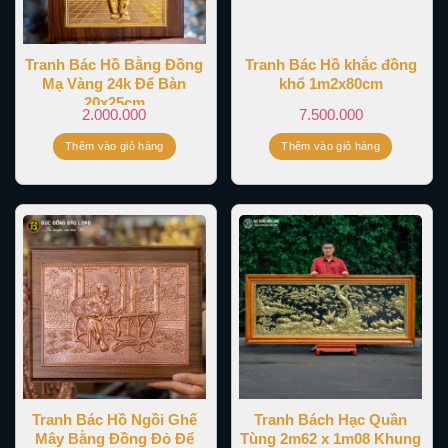
Tranh Bác Hồ Bằng Đồng
Tranh Bác Hồ khắc đồng
Mạ Vàng 24k Để Bàn
khổ 1m2x80cm
20x25cm
2.000.000
7.500.000
Thêm vào giỏ hàng
Thêm vào giỏ hàng
Tranh Bác Hồ Ngồi Ghế
Tranh Bách Hạc Quần
Mây Bằng Đồng Đỏ Để
Tùng 2m62 x 1m08 Khung