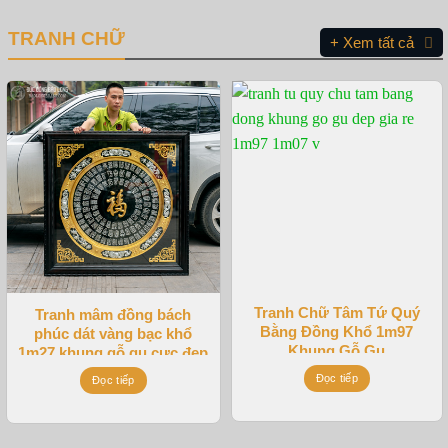
TRANH CHỮ
+ Xem tất cả
Tranh Chữ Tâm Tứ Quý
Tranh mâm đồng bách
Bằng Đồng Khổ 1m97
phúc dát vàng bạc khổ
Khung Gỗ Gụ
1m27 khung gỗ gụ cực đẹp
Đọc tiếp
Đọc tiếp