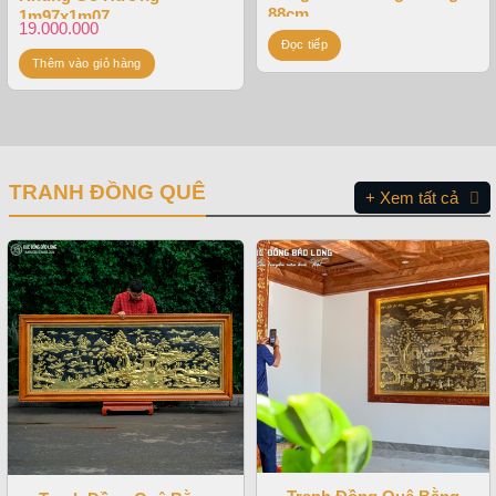
88cm
1m97x1m07
19.000.000
Đọc tiếp
Thêm vào giỏ hàng
TRANH ĐỒNG QUÊ
+ Xem tất cả