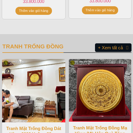
33.800.000
33.800.000
1m47x1m07
Thêm vào giỏ hàng
Thêm vào giỏ hàng
TRANH TRỐNG ĐỒNG
+ Xem tất cả
Tranh Mặt Trống Đồng Mạ
Tranh Mặt Trống Đồng Dát