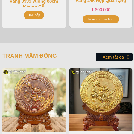
Vàng 24k Hộp Quà Tặng
Vàng 9999 Vuông 88cm
Khung Gỗ
1.600.000
Đọc tiếp
Thêm vào giỏ hàng
TRANH MÂM ĐỒNG
+ Xem tất cả