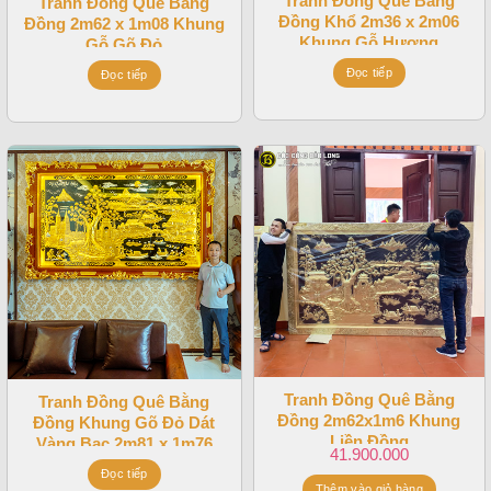
Tranh Đồng Quê Bằng
Tranh Đồng Quê Bằng
Đồng Khổ 2m36 x 2m06
Đồng 2m62 x 1m08 Khung
Khung Gỗ Hương
Gỗ Gõ Đỏ
Đọc tiếp
Đọc tiếp
Tranh Đồng Quê Bằng
Tranh Đồng Quê Bằng
Đồng 2m62x1m6 Khung
Đồng Khung Gõ Đỏ Dát
Liền Đồng
Vàng Bạc 2m81 x 1m76
41.900.000
Đọc tiếp
Thêm vào giỏ hàng