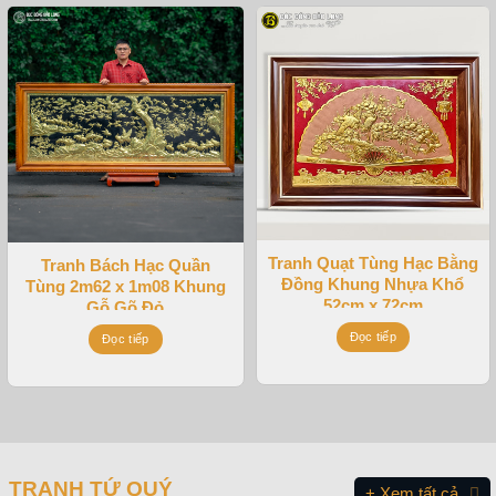
Tranh Quạt Tùng Hạc Bằng
Tranh Bách Hạc Quần
Đồng Khung Nhựa Khổ
Tùng 2m62 x 1m08 Khung
52cm x 72cm
Gỗ Gõ Đỏ
Đọc tiếp
Đọc tiếp
TRANH TỨ QUÝ
+ Xem tất cả