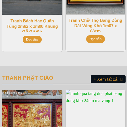
Tranh Chữ Thọ Bằng Đồng
Tranh Bách Hạc Quần
Dát Vàng Khổ 1m07 x
Tùng 2m62 x 1m08 Khung
68cm
Gỗ Gõ Đỏ
Đọc tiếp
Đọc tiếp
TRANH PHẬT GIÁO
+ Xem tất cả