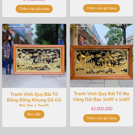
Thêm vào giỏ hàng
Thêm vào giỏ hàng
Tranh Vinh Quy Bái Tổ Mạ
Tranh Vinh Quy Bái Tổ
Vàng Dát Bạc 1m97 x 1m07
Bằng Đồng Khung Gỗ Gõ
Đỏ 2m x 1m15
43.000.000
Đọc tiếp
Thêm vào giỏ hàng