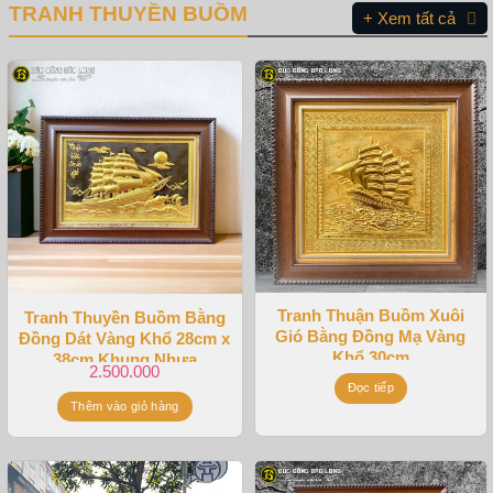
TRANH THUYỀN BUỒM
+ Xem tất cả
Tranh Thuận Buồm Xuôi
Tranh Thuyền Buồm Bằng
Gió Bằng Đồng Mạ Vàng
Đồng Dát Vàng Khổ 28cm x
Khổ 30cm
38cm Khung Nhựa
2.500.000
Đọc tiếp
Thêm vào giỏ hàng