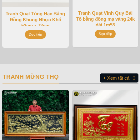
Tranh Quạt Vinh Quy Bái
Tranh Quạt Tùng Hạc Bằng
Tổ bằng đồng mạ vàng 24k
Đồng Khung Nhựa Khổ
dài 1m55
52cm x 72cm
Đọc tiếp
Đọc tiếp
TRANH MỪNG THỌ
+ Xem tất cả