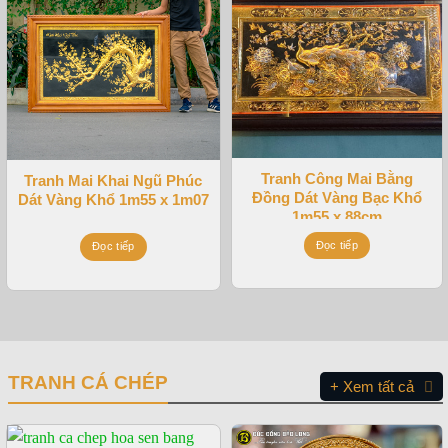
Tranh Công Mai Bằng
Tranh Mai Khai Ngũ Phúc
Đồng Dát Vàng Bạc Khổ
Dát Vàng Khổ 1m55 x 1m07
1m55 x 88cm
Đọc tiếp
Đọc tiếp
TRANH CÁ CHÉP
+ Xem tất cả