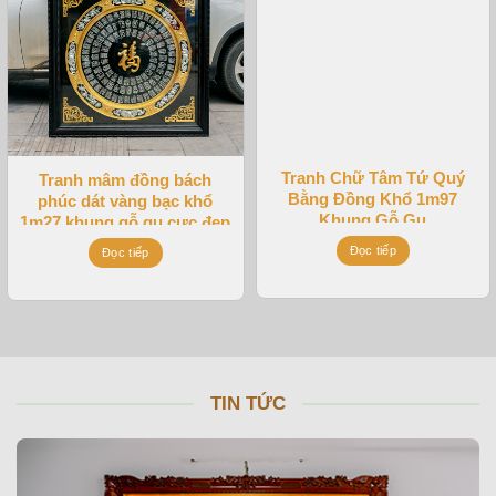
Tranh Chữ Tâm Tứ Quý
Tranh mâm đồng bách
Bằng Đồng Khổ 1m97
phúc dát vàng bạc khổ
Khung Gỗ Gụ
1m27 khung gỗ gụ cực đẹp
Đọc tiếp
Đọc tiếp
TIN TỨC