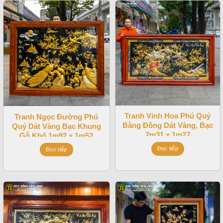
Tranh Vinh Hoa Phú Quý
Tranh Ngọc Đường Phú
Bằng Đồng Dát Vàng, Bạc
Quý Dát Vàng Bạc Khung
2m31 x 1m27
Gỗ Khổ 1m92 x 1m52
Đọc tiếp
Đọc tiếp