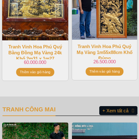
Tranh Vinh Hoa Phú Quý
Tranh Vinh Hoa Phú Quý
Mạ Vàng 1m55x88cm Khổ
Bằng Đồng Mạ Vàng 24k
Đứng
Khổ 2m31 x 1m27
26.500.000
60.000.000
Thêm vào giỏ hàng
Thêm vào giỏ hàng
TRANH CÔNG MAI
+ Xem tất cả