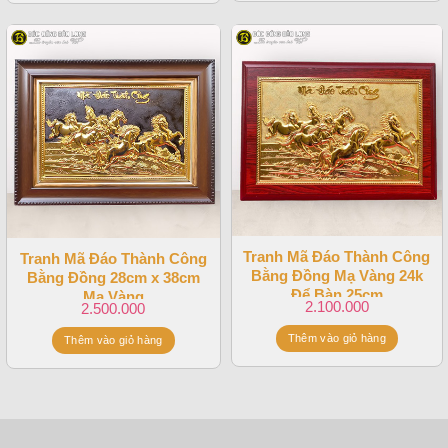
Tranh Mã Đáo Thành Công
Tranh Mã Đáo Thành Công
Bằng Đồng Mạ Vàng 24k
Bằng Đồng 28cm x 38cm
Để Bàn 25cm
Mạ Vàng
2.100.000
2.500.000
Thêm vào giỏ hàng
Thêm vào giỏ hàng