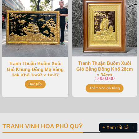
Tranh Thuận Buồm Xuôi
Tranh Thuận Buồm Xuôi
Gió Bằng Đồng Khổ 28cm
Gió Khung Đồng Mạ Vàng
x 34cm
24k Khổ 1m97 x 1m27
1.000.000
Đọc tiếp
Thêm vào giỏ hàng
TRANH VINH HOA PHÚ QUÝ
+ Xem tất cả