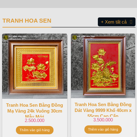
TRANH HOA SEN
+ Xem tất cả
Tranh Hoa Sen Bằng Đồng
Tranh Hoa Sen Bằng Đồng
Dát Vàng 9999 Khổ 40cm x
Mạ Vàng 24k Vuông 30cm
55cm Cao Cấp
Mẫu Mới
3.500.000
2.500.000
Thêm vào giỏ hàng
Thêm vào giỏ hàng