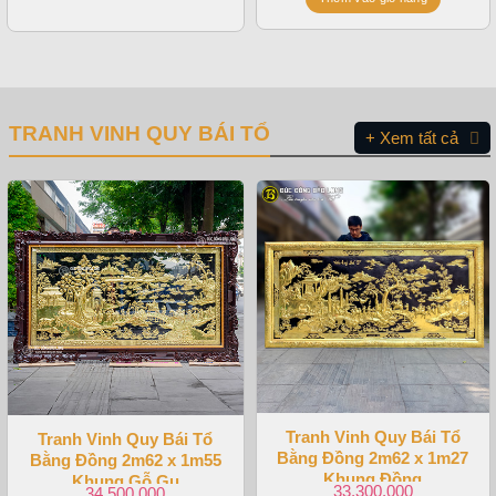
TRANH VINH QUY BÁI TỔ
+ Xem tất cả
Tranh Vinh Quy Bái Tổ
Tranh Vinh Quy Bái Tổ
Bằng Đồng 2m62 x 1m27
Bằng Đồng 2m62 x 1m55
Khung Đồng
Khung Gỗ Gụ
33.300.000
34.500.000