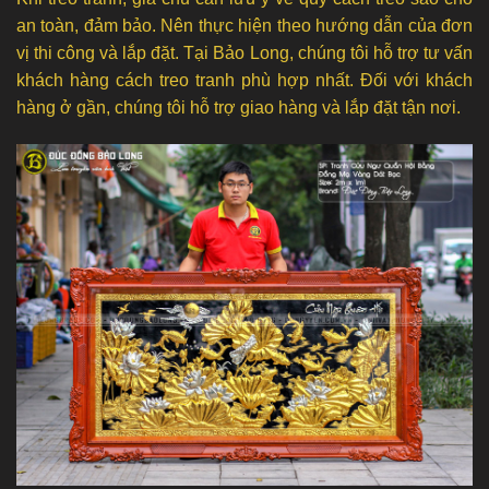
an toàn, đảm bảo. Nên thực hiện theo hướng dẫn của đơn
vị thi công và lắp đặt. Tại Bảo Long, chúng tôi hỗ trợ tư vấn
khách hàng cách treo tranh phù hợp nhất. Đối với khách
hàng ở gần, chúng tôi hỗ trợ giao hàng và lắp đặt tận nơi.