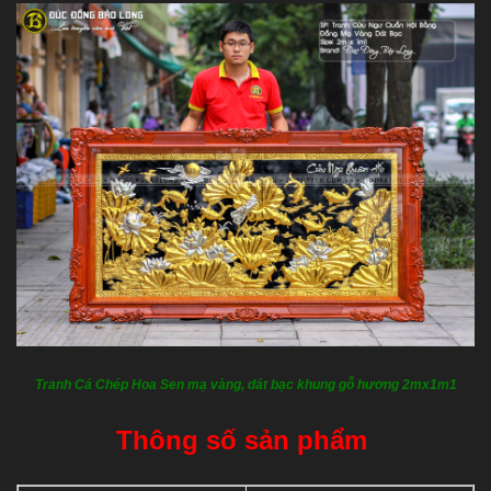
Tranh Cá Chép Hoa Sen mạ vàng, dát bạc khung gỗ hương 2mx1m1
Thông số sản phẩm