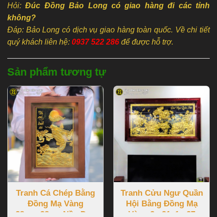
Hỏi:
Đúc Đồng Bảo Long có giao hàng đi các tỉnh
không?
Đáp: Bảo Long có dịch vụ giao hàng toàn quốc. Về chi tiết
quý khách liên hệ:
0937 522 286
để được hỗ trợ.
Sản phẩm tương tự
Tranh Cá Chép Bằng
Tranh Cửu Ngư Quần
Đồng Mạ Vàng
Hội Bằng Đồng Mạ
28cmx38cm Nền Đen
Vàng 2m31x1m27