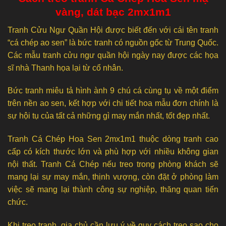
vàng, dát bạc 2mx1m1
Tranh Cửu Ngư Quần Hội được biết đến với cái tên tranh
“cá chép ao sen” là bức tranh có nguồn gốc từ Trung Quốc.
Các mẫu tranh cửu ngư quần hội ngày nay được các họa
sĩ nhà Thanh họa lại từ cổ nhân.
Bức tranh miêu tả hình ành 9 chú cá cùng tụ về một điểm
trên nền ao sen, kết hợp với chi tiết hoa mẫu đơn chính là
sự hội tụ của tất cả những gì may mắn nhất, tốt đẹp nhất.
Tranh Cá Chép Hoa Sen 2mx1m1 thuộc dòng tranh cao
cấp có kích thước lớn và phù hợp với nhiều không gian
nội thất. Tranh Cá Chép nếu treo trong phòng khách sẽ
mang lại sự may mắn, thịnh vượng, còn đặt ở phòng làm
việc sẽ mang lại thành công sự nghiệp, thăng quan tiến
chức.
Khi treo tranh, gia chủ cần lưu ý về quy cách treo sao cho