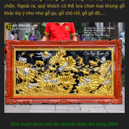
chắn. Ngoài ra, quý khách có thể lựa chọn loại khung gỗ
khác tùy ý như như gỗ gụ, gỗ chò chỉ, gỗ gõ đỏ,…
Bức tranh được chế tác và hoàn thiện thủ công 100%