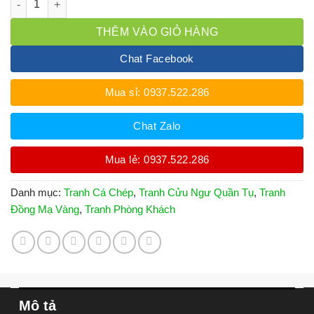
THÊM VÀO GIỎ HÀNG
Chat Facebook
Mua sỉ: 0937.522.286
Chat Zalo
Mua lẻ: 0937.522.286
Danh mục:
Tranh Cá Chép
,
Tranh Cửu Ngư Quần Tụ
,
Tranh
Đồng Mạ Vàng
,
Tranh Phòng Khách
Mô tả