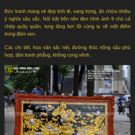
Bức tranh mang vẻ đẹp tinh tế, sang trọng, ẩn chứa nhiều
ý nghĩa sâu sắc. Nổi bật trên nền đen hình ảnh 9 chú cá
chép quây quần, tung tăng bơi lội cùng tụ về một điểm
trong đầm sen.
Các chi tiết, hoa văn sắc nét, đường thúc nông sâu phù
hợp, tấm tranh phẳng, không cong vênh.