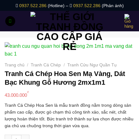
Bỏ
0937.522.286
(Hotline) –
0937.522.286
(Phản ánh)
qua
nội
dung
Trang chủ
/
Tranh Cá Chép
/
Tranh Cửu Ngư Quần Tụ
Tranh Cá Chép Hoa Sen Mạ Vàng, Dát
Bạc Khung Gỗ Hương 2mx1m1
₫
43.000.000
Tranh Cá Chép Hoa Sen là mẫu tranh đồng nằm trong dòng sản
phẩm cao cấp, được gò chạm thủ công tinh xảo, sắc nét, chất
lượng hoàn thiện tốt. Bức tranh trở thành sự lựa chọn được nhiều
gia chủ ưa chuộng trong thời gian vừa qua.
Tranh Cá Chép Hoa Sen Mạ Vàng, Dát Bạc Khung Gỗ Hương 2