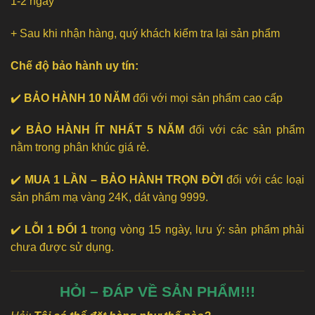
1-2 ngày
+ Sau khi nhận hàng, quý khách kiểm tra lại sản phẩm
Chế độ bảo hành uy tín:
✔️
BẢO HÀNH 10 NĂM
đối với mọi sản phẩm cao cấp
✔️
BẢO HÀNH ÍT NHẤT 5 NĂM
đối với các sản phẩm
nằm trong phân khúc giá rẻ.
✔️
MUA 1 LẦN – BẢO HÀNH TRỌN ĐỜI
đối với các loại
sản phẩm mạ vàng 24K, dát vàng 9999.
✔️
LỖI 1 ĐỔI 1
trong vòng 15 ngày, lưu ý: sản phẩm phải
chưa được sử dụng.
HỎI – ĐÁP VỀ SẢN PHẨM!!!