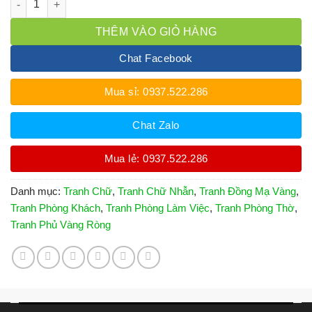
THÊM VÀO GIỎ HÀNG
Chat Facebook
Mua sỉ: 0937.522.286
Chat Zalo
Mua lẻ: 0937.522.286
Danh mục:
Tranh Chữ
,
Tranh Chữ Nhẫn
,
Tranh Đồng Mạ Vàng
,
Tranh Phòng Khách
,
Tranh Phòng Làm Việc
,
Tranh Phòng Thờ
,
Tranh Phủ Vàng Ròng