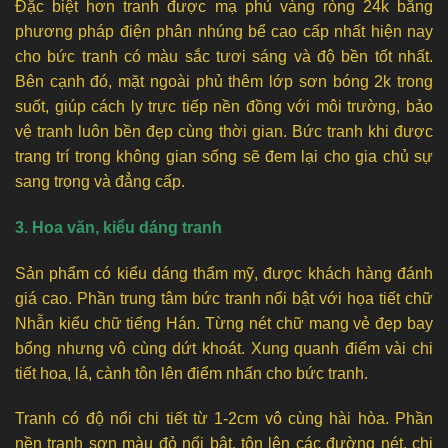
Đặc biệt hơn tranh được mạ phủ vàng ròng 24k bằng
phương pháp điện phân nhúng bể cao cấp nhất hiện nay
cho bức tranh có màu sắc tươi sáng và độ bền tốt nhất.
Bên cạnh đó, mặt ngoài phủ thêm lớp sơn bóng 2k trong
suốt, giúp cách ly trực tiếp nền đồng với môi trường, bảo
vệ tranh luôn bền đẹp cùng thời gian. Bức tranh khi được
trang trí trong không gian sống sẽ đem lại cho gia chủ sự
sang trọng và đẳng cấp.
3. Hoa văn, kiểu dáng tranh
Sản phẩm có kiểu dáng thẩm mỹ, được khách hàng đánh
giá cao. Phần trung tâm bức tranh nổi bật với họa tiết chữ
Nhẫn kiểu chữ tiếng Hán. Từng nét chữ mang vẻ đẹp bay
bổng nhưng vô cùng dứt khoát. Xung quanh điểm vài chi
tiết hoa, lá, cành tôn lên điểm nhấn cho bức tranh.
Tranh có độ nổi chi tiết từ 1-2cm vô cùng hài hòa. Phần
nền tranh sơn màu đỏ nổi bật, tôn lên các đường nét, chi