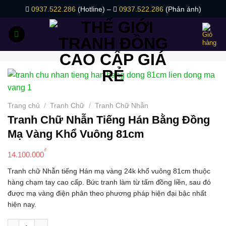
Bỏ
0937.522.286
(Hotline) –
0937.522.286
(Phản ánh)
qua
nội
dung
Trang chủ
/
Tranh Chữ
/
Tranh Chữ Nhẫn
Tranh Chữ Nhẫn Tiếng Hán Bằng Đồng
Mạ Vàng Khổ Vuông 81cm
₫
14.100.000
Tranh chữ Nhẫn tiếng Hán mạ vàng 24k khổ vuông 81cm thuộc
hàng chạm tay cao cấp. Bức tranh làm từ tấm đồng liền, sau đó
được mạ vàng điện phân theo phương pháp hiện đại bậc nhất
hiện nay.
Tranh Chữ Nhẫn Tiếng Hán Bằng Đồng Mạ Vàng Khổ Vuông 81