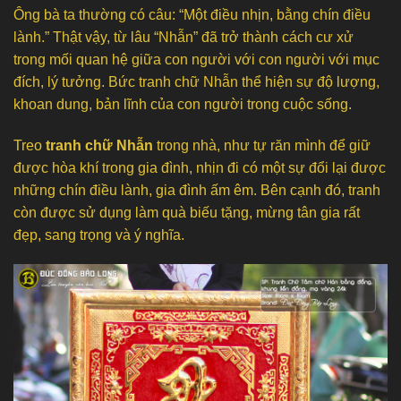
Ông bà ta thường có câu: “Một điều nhịn, bằng chín điều
lành.” Thật vậy, từ lâu “Nhẫn” đã trở thành cách cư xử
trong mối quan hệ giữa con người với con người với mục
đích, lý tưởng. Bức tranh chữ Nhẫn thể hiện sự độ lượng,
khoan dung, bản lĩnh của con người trong cuộc sống.
Treo
tranh chữ Nhẫn
trong nhà, như tự răn mình để giữ
được hòa khí trong gia đình, nhịn đi có một sự đổi lại được
những chín điều lành, gia đình ấm êm. Bên cạnh đó, tranh
còn được sử dụng làm quà biếu tặng, mừng tân gia rất
đẹp, sang trọng và ý nghĩa.