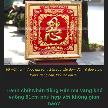
bề mặt tranh được mạ vàng 24k cao cấp đem đến vẻ đẹp sang
trọng, đẳng cấp, tuổi thọ dài lâu
Tranh chữ Nhẫn tiếng Hán mạ vàng khổ
vuông 81cm phù hợp với không gian
nào?