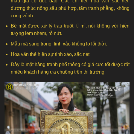
màu giả cổ độc đáo. Các chi tiết, hoa văn sắc nét,
đường thúc nông sâu phù hợp, tấm tranh phẳng, không
cong vênh.
Bề mặt được xử lý trau truốt, tỉ mỉ, nói không với hiện
tượng lem nhem, rỗ nứt.
Mẫu mã sang trọng, tinh xảo không lo lỗi thời.
Hoa văn thể hiện sự tinh xảo, sắc nét
Đây là mặt hàng tranh phổ thông có giá cực tốt được rất
nhiều khách hàng ưa chuộng trên thị trường.