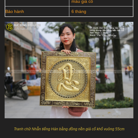
màu giả cổ
Bảo hành
6 tháng
Tranh chữ Nhẫn tiếng Hán bằng đồng nền giả cổ khổ vuông 55cm