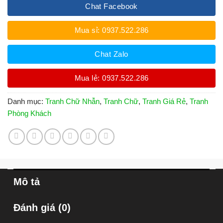
Chat Facebook
Mua sỉ: 0937.522.286
Chat Zalo
Mua lẻ: 0937.522.286
Danh mục:
Tranh Chữ Nhẫn
,
Tranh Chữ
,
Tranh Giá Rẻ
,
Tranh
Phòng Khách
Mô tả
Đánh giá (0)