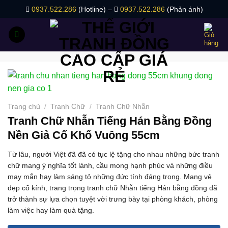
Bỏ
0937.522.286
(Hotline) –
0937.522.286
(Phản ánh)
qua
nội
dung
Trang chủ
/
Tranh Chữ
/
Tranh Chữ Nhẫn
Tranh Chữ Nhẫn Tiếng Hán Bằng Đồng
Nền Giả Cổ Khổ Vuông 55cm
Từ lâu, người Việt đã đã có tục lệ tặng cho nhau những bức tranh
chữ mang ý nghĩa tốt lành, cầu mong hạnh phúc và những điều
may mắn hay làm sáng tỏ những đức tính đáng trọng. Mang vẻ
đẹp cổ kính, trang trọng tranh chữ Nhẫn tiếng Hán bằng đồng đã
trở thành sự lựa chọn tuyệt vời trưng bày tại phòng khách, phòng
làm việc hay làm quà tặng.