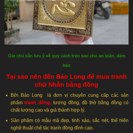
Gia chủ cần lưu ý về quy cách treo sao cho an toàn, đảm
bảo
Tại sao nên đến Bảo Long để mua tranh
chữ Nhẫn bằng đồng
Bởi Bảo Long là đơn vị chuyên cung cấp các sản
phẩm
tranh đồng
,
tượng đồng, đồ thờ bằng đồng có
chất lượng cao và giá thành hợp lý.
Sản phẩm có mẫu mã đẹp, tinh xảo, sắc nét, thể hiện
nghệ thuật chế tác tranh đồng đỉnh cao.