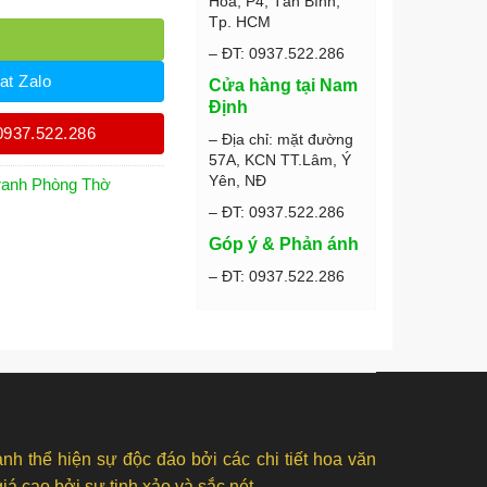
Hòa, P4, Tân Bình,
Tp. HCM
– ĐT: 0937.522.286
at Zalo
Cửa hàng tại Nam
Định
0937.522.286
– Địa chỉ: mặt đường
57A, KCN TT.Lâm, Ý
Yên, NĐ
ranh Phòng Thờ
– ĐT: 0937.522.286
Góp ý & Phản ánh
– ĐT: 0937.522.286
nh thể hiện sự độc đáo bởi các chi tiết hoa văn
á cao bởi sự tinh xảo và sắc nét.