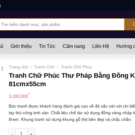
)
ìm
iếm:
hủ
Giới thiệu
Tin Tức
Cẩm nang
Liên Hệ
Hướng d
Trang chủ
/
Tranh Chữ
/
Tranh Chữ Phúc
Tranh Chữ Phúc Thư Pháp Bằng Đồng 
81cmx55cm
₫
3.200.000
Bức tranh được khách hàng đánh giá cao về độ sắc nét với chi ti
tay thủ công tinh xảo. Chất liệu chế tác sử dụng đồng vàng nhập 
8rem. Khung tranh sử dụng khung gỗ thịt bền đẹp và chắc chắn.
Tranh Chữ Phúc Thư Pháp Bằng Đồng Khổ Ngang 81cmx55c