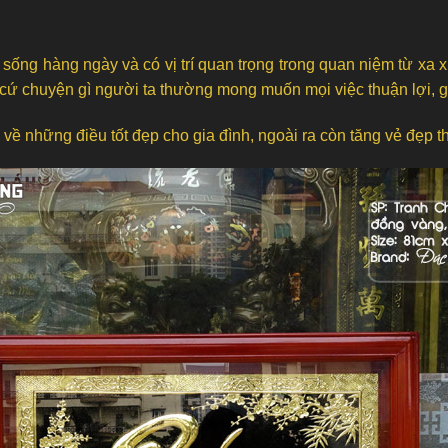
 sống hàng ngày và có vị trí quan trọng trong quan niệm từ xa
bất cứ chuyện gì người ta thường mong muốn mọi việc thuận lợi,
 về những điều tốt đẹp cho gia đình, ngoài ra còn tăng vẻ đẹp 