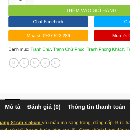
THÊM VÀO GIỎ HÀNG
Chat Facebook
Ch
Mua sỉ: 0937.522.286
Mua lẻ: 
Danh mục:
Tranh Chữ
,
Tranh Chữ Phúc
,
Tranh Phòng Khách
,
T
Mô tả
Đánh giá (0)
Thông tin thanh toán
ngang 81cm x 55cm
với mẫu mã sang trọng, đẳng cấp. Bức tra
anh có chất lượng hoàn thiện cực tốt, được khách hàng đánh gi