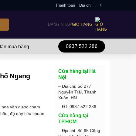
Thanh toán
Địa chỉ
ĐĂNG NHẬP
GIỎ HÀNG
0937.522.286
ẫn mua hàng
Cửa hàng tại Hà
Khổ Ngang
Nội
– Địa chỉ: Số 277
Nguyễn Trãi, Thanh
Xuân, HN
– ĐT: 0937.522.286
ết hoa văn được chạm
khẩu, độ dày tiêu chuẩn
Cửa hàng tại
TP.HCM
– Địa chỉ: Số 65 Cộng
m số lượng