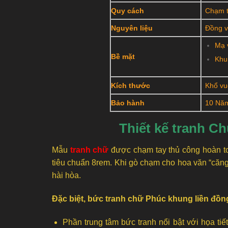
Quy cách
Chạm t
Nguyên liệu
Đồng v
Mạ 
Bề mặt
Khu
Kích thước
Khổ v
Bảo hành
10 Nă
Thiết kế tranh C
Mẫu
tranh chữ
được chạm tay thủ công hoàn t
tiêu chuẩn 8rem. Khi gò chạm cho hoa văn “căng”
hài hòa.
Đặc biệt, bức tranh chữ Phúc khung liền đồn
Phần trung tâm bức tranh nổi bật với họa ti