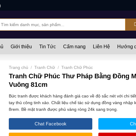
)
ìm
iếm:
hủ
Giới thiệu
Tin Tức
Cẩm nang
Liên Hệ
Hướng d
Trang chủ
/
Tranh Chữ
/
Tranh Chữ Phúc
Tranh Chữ Phúc Thư Pháp Bằng Đồng 
Vuông 81cm
Bức tranh được khách hàng đánh giá cao về độ sắc nét với chi ti
tay thủ công tinh xảo. Chất liệu chế tác sử dụng đồng vàng nhập 
8rem. Bề mặt tranh được phủ vàng ròng 24k sang trọng.
Chat Facebook
Ch