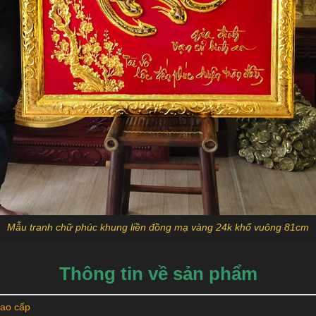
Mẫu tranh chữ phúc khung liền đồng mạ vàng 24k khổ vuông 81cm
Thông tin về sản phẩm
ao cấp