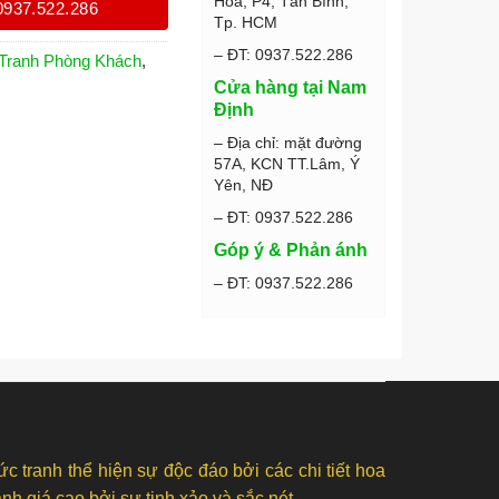
Hòa, P4, Tân Bình,
0937.522.286
Tp. HCM
– ĐT: 0937.522.286
Tranh Phòng Khách
,
Cửa hàng tại Nam
Định
– Địa chỉ: mặt đường
57A, KCN TT.Lâm, Ý
Yên, NĐ
– ĐT: 0937.522.286
Góp ý & Phản ánh
– ĐT: 0937.522.286
 tranh thể hiện sự độc đáo bởi các chi tiết hoa
h giá cao bởi sự tinh xảo và sắc nét.