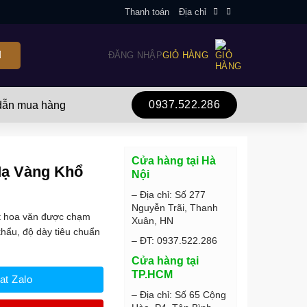
Thanh toán
Địa chỉ
ĐĂNG NHẬP
GIỎ HÀNG
0937.522.286
ẫn mua hàng
Cửa hàng tại Hà
Mạ Vàng Khổ
Nội
– Địa chỉ: Số 277
Nguyễn Trãi, Thanh
ết hoa văn được chạm
Xuân, HN
khẩu, độ dày tiêu chuẩn
– ĐT: 0937.522.286
Cửa hàng tại
TP.HCM
at Zalo
– Địa chỉ: Số 65 Cộng