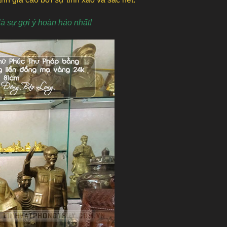
là sự gợi ý hoàn hảo nhất!