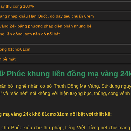
ay thủ công 100%
àng nhập khẩu Hàn Quốc, độ dày tiêu chuẩn 8rem
vàng 24k bằng phương pháp điện phân nhúng bể
ng liền đồng, sơn nền đỏ nổi bật
uông 81cmx81cm
m bề mặt
hữ Phúc khung liền đồng mạ vàng 2
oàn bởi nghệ nhân cơ sở Tranh Đồng Mạ Vàng. Sử dụng nguy
 và “sắc nét”, nói không với hiện tượng bục, thủng, cong vênh b
g mạ vàng 24k khổ 81cmx81cm nổi bật với thiết kế:
ết chữ Phúc kiểu chữ thư pháp, tiếng Việt. Từng nét chữ man