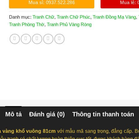
Mua sỉ: 0937.522.286
Mua lẻ: 
Danh mục:
Tranh Chữ
,
Tranh Chữ Phúc
,
Tranh Đồng Mạ Vàng
,
Tranh Phòng Thờ
,
Tranh Phủ Vàng Ròng
Mô tả
Đánh giá (0)
Thông tin thanh toán
ạ vàng khổ vuông 81cm
với mẫu mã sang trọng, đẳng cấp. Bức
u tranh có chất lượng hoàn thiện cực tốt, được khách hàng đán