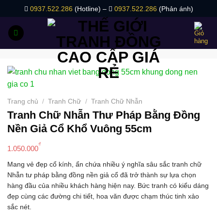
Bỏ
0937.522.286
(Hotline) –
0937.522.286
(Phản ánh)
qua
nội
dung
Trang chủ
/
Tranh Chữ
/
Tranh Chữ Nhẫn
Tranh Chữ Nhẫn Thư Pháp Bằng Đồng
Nền Giả Cổ Khổ Vuông 55cm
₫
1.050.000
Mang vẻ đẹp cổ kính, ẩn chứa nhiều ý nghĩa sâu sắc tranh chữ
Nhẫn tư pháp bằng đồng nền giả cổ đã trở thành sự lựa chọn
hàng đầu của nhiều khách hàng hiện nay. Bức tranh có kiểu dáng
đẹp cùng các đường chi tiết, hoa văn được chạm thúc tinh xảo
sắc nét.