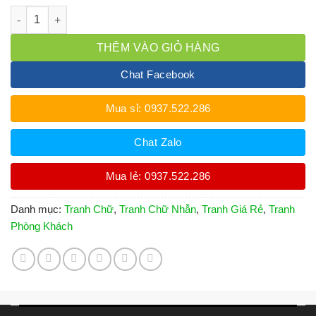
Tranh Chữ Nhẫn Thư Pháp Bằng Đồng Nền Giả Cổ Khổ Vuông 
THÊM VÀO GIỎ HÀNG
Chat Facebook
Mua sỉ: 0937.522.286
Chat Zalo
Mua lẻ: 0937.522.286
Danh mục:
Tranh Chữ
,
Tranh Chữ Nhẫn
,
Tranh Giá Rẻ
,
Tranh
Phòng Khách