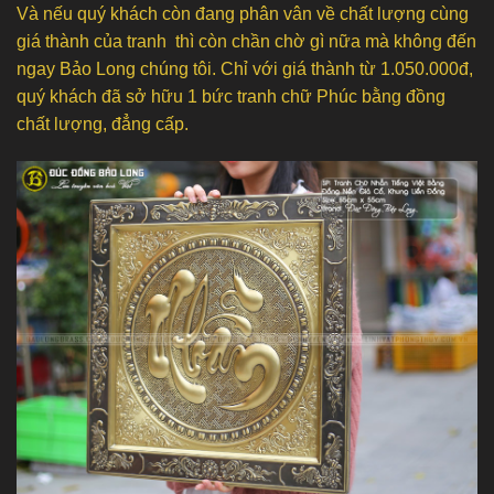
Và nếu quý khách còn đang phân vân về chất lượng cùng
giá thành của tranh thì còn chần chờ gì nữa mà không đến
ngay Bảo Long chúng tôi. Chỉ với giá thành từ 1.050.000đ,
quý khách đã sở hữu 1 bức tranh chữ Phúc bằng đồng
chất lượng, đẳng cấp.