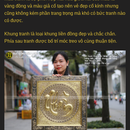
vàng đồng và màu giả cổ tạo nên vẻ đẹp cổ kính nhưng
cũng không kém phần trang trọng mà khó có bức tranh nào
có được.
Khung tranh là loại khung liền đồng đẹp và chắc chắn.
Phía sau tranh được bố trí móc treo vô cùng thuận tiện.