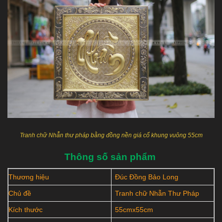
Tranh chữ Nhẫn thư pháp bằng đồng nền giá cổ khung vuông 55cm
Thông số sản phẩm
Thương hiệu
Đúc Đồng Bảo Long
Chủ đề
Tranh chữ Nhẫn Thư Pháp
Kích thước
55cmx55cm