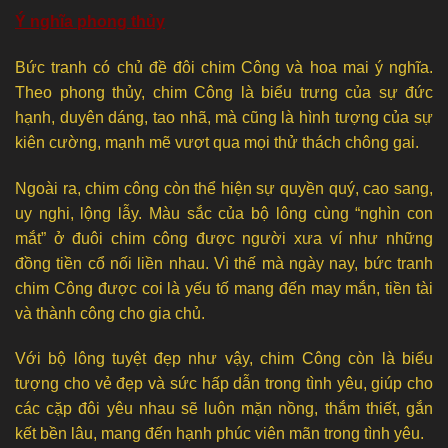
Ý nghĩa phong thủy
Bức tranh có chủ đề đôi chim Công và hoa mai ý nghĩa.
Theo phong thủy, chim Công là biểu trưng của sự đức
hạnh, duyên dáng, tao nhã, mà cũng là hình tượng của sự
kiên cường, mạnh mẽ vượt qua mọi thử thách chông gai.
Ngoài ra, chim công còn thể hiện sự quyền quý, cao sang,
uy nghi, lộng lẫy. Màu sắc của bộ lông cùng “nghìn con
mắt” ở đuôi chim công được người xưa ví như những
đồng tiền cổ nối liền nhau. Vì thế mà ngày nay, bức tranh
chim Công được coi là yếu tố mang đến may mắn, tiền tài
và thành công cho gia chủ.
Với bộ lông tuyệt đẹp như vậy, chim Công còn là biểu
tượng cho vẻ đẹp và sức hấp dẫn trong tình yêu, giúp cho
các cặp đôi yêu nhau sẽ luôn mặn nồng, thắm thiết, gắn
kết bền lâu, mang đến hạnh phúc viên mãn trong tình yêu.