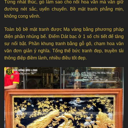
Từng nhát thúc, gò làm sao cho nổi hoa văn mà vẫn giữ
đường nét sắc, uyển chuyển. Bề mặt tranh phẳng mịn,
không cong vênh.
Toàn bộ bề mặt tranh được Mạ vàng bằng phương pháp
điện phân nhúng bể. Điểm Dát bạc ở 1 số chi tiết để tăng
sự nổi bật. Phần khung tranh bằng gỗ gõ, chạm hoa văn
vặn đơn giản ý nghĩa. Tổng thể bức tranh đẹp, truyền tải
thông điệp điềm lành, nhiều điều tốt đẹp.