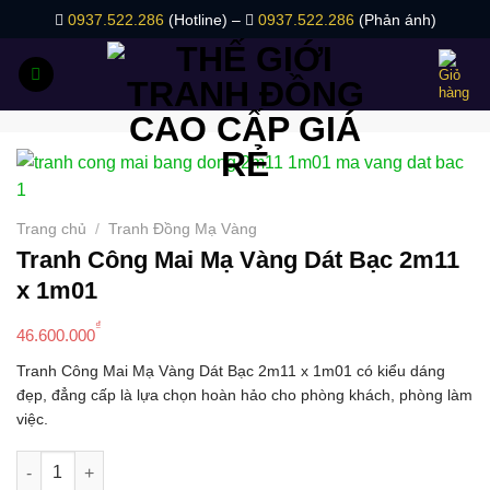
Bỏ
0937.522.286
(Hotline) –
0937.522.286
(Phản ánh)
qua
nội
dung
Trang chủ
/
Tranh Đồng Mạ Vàng
Tranh Công Mai Mạ Vàng Dát Bạc 2m11
x 1m01
₫
46.600.000
Tranh Công Mai Mạ Vàng Dát Bạc 2m11 x 1m01 có kiểu dáng
đẹp, đẳng cấp là lựa chọn hoàn hảo cho phòng khách, phòng làm
việc.
Tranh Công Mai Mạ Vàng Dát Bạc 2m11 x 1m01 số lượng