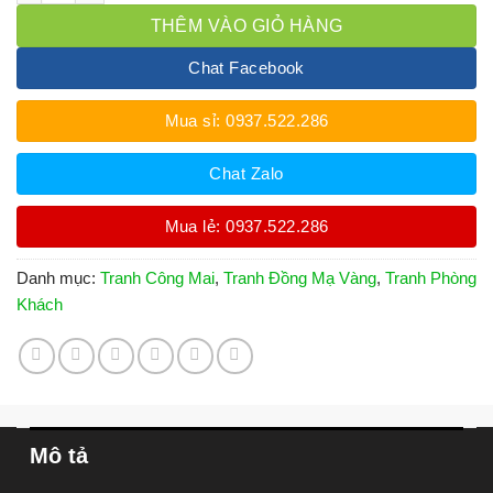
THÊM VÀO GIỎ HÀNG
Chat Facebook
Mua sỉ: 0937.522.286
Chat Zalo
Mua lẻ: 0937.522.286
Danh mục:
Tranh Công Mai
,
Tranh Đồng Mạ Vàng
,
Tranh Phòng
Khách
Mô tả