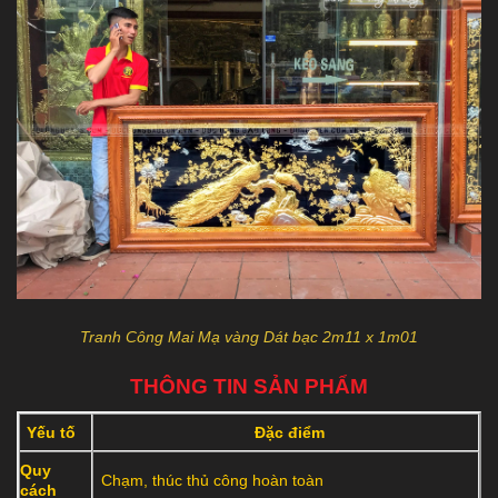
Tranh Công Mai Mạ vàng Dát bạc 2m11 x 1m01
THÔNG TIN SẢN PHẨM
Yếu tố
Đặc điểm
Quy
Chạm, thúc thủ công hoàn toàn
cách