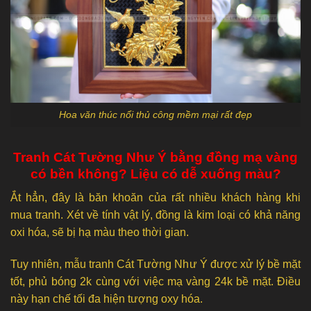
Hoa văn thúc nổi thủ công mềm mại rất đẹp
Tranh Cát Tường Như Ý bằng đồng mạ vàng
có bền không? Liệu có dễ xuống màu?
Ắt hẳn, đây là băn khoăn của rất nhiều khách hàng khi
mua tranh. Xét về tính vật lý, đồng là kim loại có khả năng
oxi hóa, sẽ bị hạ màu theo thời gian.
Tuy nhiên, mẫu tranh Cát Tường Như Ý được xử lý bề mặt
tốt, phủ bóng 2k cùng với việc mạ vàng 24k bề mặt. Điều
này hạn chế tối đa hiện tượng oxy hóa.