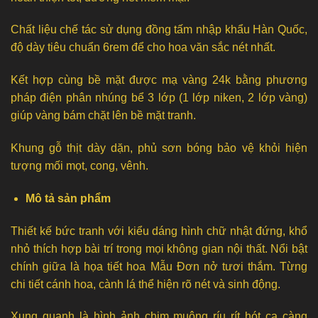
Chất liệu chế tác sử dụng đồng tấm nhập khẩu Hàn Quốc,
độ dày tiêu chuẩn 6rem để cho hoa văn sắc nét nhất.
Kết hợp cùng bề mặt được mạ vàng 24k bằng phương
pháp điện phân nhúng bể 3 lớp (1 lớp niken, 2 lớp vàng)
giúp vàng bám chặt lên bề mặt tranh.
Khung gỗ thịt dày dặn, phủ sơn bóng bảo vệ khỏi hiện
tượng mối mọt, cong, vênh.
Mô tả sản phẩm
Thiết kế bức tranh với kiểu dáng hình chữ nhật đứng, khổ
nhỏ thích hợp bài trí trong mọi không gian nội thất. Nổi bật
chính giữa là họa tiết hoa Mẫu Đơn nở tươi thắm. Từng
chi tiết cánh hoa, cành lá thể hiện rõ nét và sinh động.
Xung quanh là hình ảnh chim muông ríu rít hót ca càng