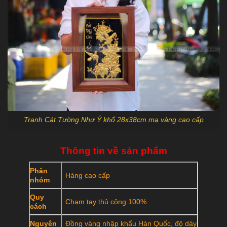
Tranh Cát Tường Như Ý khổ 28x38cm mạ vàng cao cấp
Thông tin về sản phẩm
Phân
Hàng cao cấp
nhóm
Quy
Chạm tay thủ công 100%
cách
Nguyên
Đồng vàng nhập khẩu Hàn Quốc, độ dày