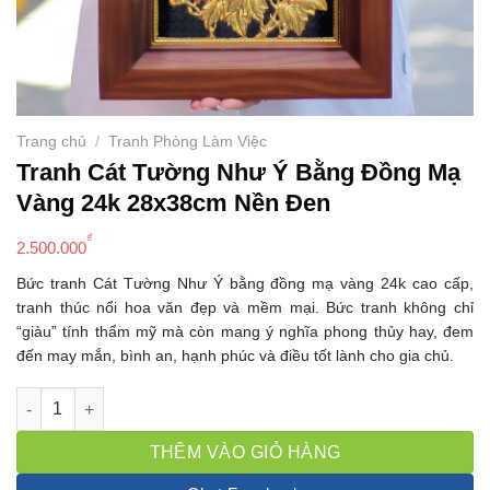
Trang chủ
/
Tranh Phòng Làm Việc
Tranh Cát Tường Như Ý Bằng Đồng Mạ
Vàng 24k 28x38cm Nền Đen
₫
2.500.000
Bức tranh Cát Tường Như Ý bằng đồng mạ vàng 24k cao cấp,
tranh thúc nổi hoa văn đẹp và mềm mại. Bức tranh không chỉ
“giàu” tính thẩm mỹ mà còn mang ý nghĩa phong thủy hay, đem
đến may mắn, bình an, hạnh phúc và điều tốt lành cho gia chủ.
Tranh Cát Tường Như Ý Bằng Đồng Mạ Vàng 24k 28x38cm Nền
THÊM VÀO GIỎ HÀNG