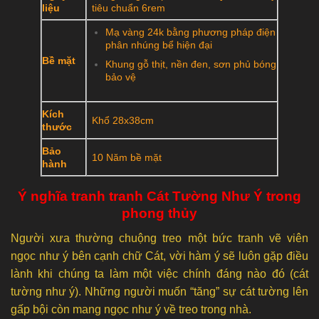
liệu
tiêu chuẩn 6rem
Mạ vàng 24k bằng phương pháp điện
phân nhúng bể hiện đại
Bề mặt
Khung gỗ thịt, nền đen, sơn phủ bóng
bảo vệ
Kích
Khổ 28x38cm
thước
Bảo
10 Năm bề mặt
hành
Ý nghĩa tranh tranh Cát Tường Như Ý trong
phong thủy
Người xưa thường chuộng treo một bức tranh vẽ viên
ngọc như ý bên cạnh chữ Cát, vời hàm ý sẽ luôn gặp điều
lành khi chúng ta làm một việc chính đáng nào đó (cát
tường như ý). Những người muốn “tăng” sự cát tường lên
gấp bội còn mang ngọc như ý về treo trong nhà.