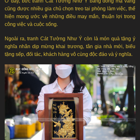
Ở đây, bức tranh Cát Tường Như Ý bằng đồng mạ vàng
cũng được nhiều gia chủ chọn treo tại phòng làm việc, thể
hiện mong ước về những điều may mắn, thuận lợi trong
công việc và cuộc sống.
Ngoài ra, tranh Cát Tường Như Ý còn là món quà tặng ý
nghĩa nhân dịp mừng khai trương, tân gia nhà mới, biếu
tặng sếp, đối tác, khách hàng vô cùng độc đáo và ý nghĩa.