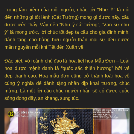
Trong tâm niệm của mỗi người, nhắc tới “Như Ý” là nói
đến những gì tốt lành (Cát Tường) mong gì được nấy, cầu
được ước thấy. Vậy nên “Như ý cát tường”, “Vạn sự như
ý” là mong ước, lời chúc tốt đẹp ta cầu cho gia đình mình,
dành tặng cho bằng hữu người thân mọi sự đều được
mãn nguyện mỗi khi Tết đến Xuân về.
Đặc biệt, với cảnh chủ đạo là họa tiết hoa Mẫu Đơn – Loài
hoa được mệnh danh là “quốc sắc thiên hương” bởi vẻ
đẹp thanh cao. Hoa mẫu đơn cũng trở thành loài hoa vô
cùng ý nghĩa để dành tặng nhân dịp khai trương, chúc
mừng. Là một lời cầu chúc người nhận sẽ có được cuộc
sống đong đầy, an khang, sung túc.