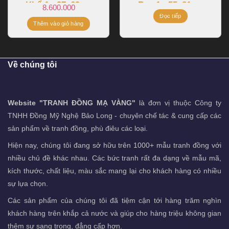
Khổ 1m27x69cm
Bạc 1m55x81cm
8.600.000
Đọc tiếp
Thêm vào giỏ hàng
Về chúng tôi
Website "TRANH ĐỒNG MẠ VÀNG"
là đơn vị thuộc Công ty
TNHH Đồng Mỹ Nghệ Bảo Long - chuyên chế tác & cung cấp các
sản phẩm về tranh đồng, phù điêu các loại.
Hiện nay, chúng tôi đang sở hữu trên 1000+ mẫu tranh đồng với
nhiều chủ đề khác nhau. Các bức tranh rất đa dạng về mẫu mã,
kích thước, chất liệu, màu sắc mang lại cho khách hàng có nhiều
sự lựa chọn.
Các sản phẩm của chúng tôi đã tiệm cận tới hàng trăm nghìn
khách hàng trên khắp cả nước và giúp cho hàng triệu không gian
thêm sự sang trọng, đẳng cấp hơn.