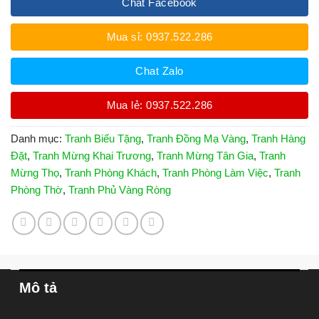
Chat Facebook
Mua sỉ: 0937.522.286
Chat Zalo
Mua lẻ: 0937.522.286
Danh mục:
Tranh Biếu Tặng
,
Tranh Đồng Mạ Vàng
,
Tranh Hàng
Đặt
,
Tranh Mừng Khai Trương
,
Tranh Mừng Tân Gia
,
Tranh
Mừng Thọ
,
Tranh Phòng Khách
,
Tranh Phòng Làm Việc
,
Tranh
Phòng Thờ
,
Tranh Phủ Vàng Ròng
Mô tả