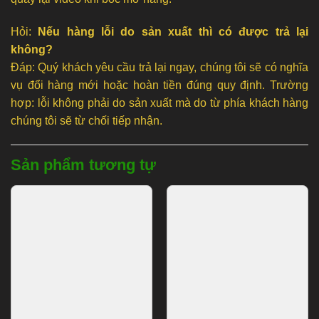
Hỏi:
Nếu hàng lỗi do sản xuất thì có được trả lại
không?
Đáp: Quý khách yêu cầu trả lại ngay, chúng tôi sẽ có nghĩa
vụ đổi hàng mới hoặc hoàn tiền đúng quy định. Trường
hợp: lỗi không phải do sản xuất mà do từ phía khách hàng
chúng tôi sẽ từ chối tiếp nhận.
Sản phẩm tương tự