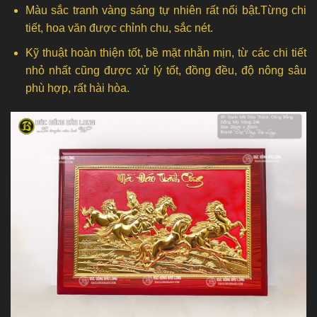
Màu sắc tranh vàng sáng tự nhiên rất nổi bật.Từng chi
tiết, hoa văn được chỉnh chu, sắc nét.
Kỹ thuật hoàn thiện tốt, bề mặt nhẵn mịn, từ các chi tiết
nhỏ nhất cũng được xử lý tốt, đồng đều, độ nông sâu
phù hợp, rất hài hòa.