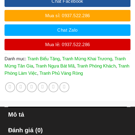
Chat Facebook
Mua sỉ: 0937.522.286
Chat Zalo
Mua lẻ: 0937.522.286
Danh mục:
Tranh Biếu Tặng
,
Tranh Mừng Khai Trương
,
Tranh
Mừng Tân Gia
,
Tranh Ngựa Bát Mã
,
Tranh Phòng Khách
,
Tranh
Phòng Làm Việc
,
Tranh Phủ Vàng Ròng
Mô tả
Đánh giá (0)