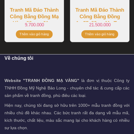
Tranh Mã Đáo Thành
Tranh Mã Đáo Thành
Công Bằng Đồng Mạ
Công Bằng Đồng
Vàng 88cmx 61cm
1m55x88cm Mạ Tam
9.700.000
21.500.000
Khí
Thêm vào giỏ hàng
Thêm vào giỏ hàng
Về chúng tôi
Website "TRANH ĐỒNG MẠ VÀNG"
là đơn vị thuộc Công ty
TNHH Đồng Mỹ Nghệ Bảo Long - chuyên chế tác & cung cấp các
sản phẩm về tranh đồng, phù điêu các loại.
Hiện nay, chúng tôi đang sở hữu trên 1000+ mẫu tranh đồng với
nhiều chủ đề khác nhau. Các bức tranh rất đa dạng về mẫu mã,
kích thước, chất liệu, màu sắc mang lại cho khách hàng có nhiều
sự lựa chọn.