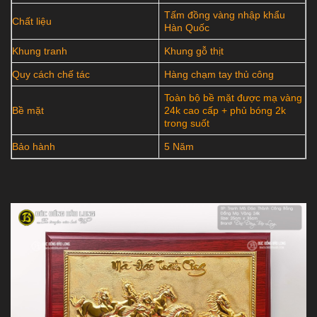
Tấm đồng vàng nhập khẩu
Chất liệu
Hàn Quốc
Khung tranh
Khung gỗ thịt
Quy cách chế tác
Hàng chạm tay thủ công
Toàn bộ bề mặt được mạ vàng
Bề mặt
24k cao cấp + phủ bóng 2k
trong suốt
Bảo hành
5 Năm