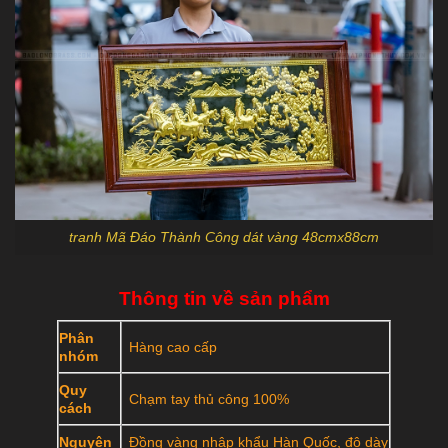
tranh Mã Đáo Thành Công dát vàng 48cmx88cm
Thông tin về sản phẩm
Phân
Hàng cao cấp
nhóm
Quy
Chạm tay thủ công 100%
cách
Nguyên
Đồng vàng nhập khẩu Hàn Quốc, độ dày