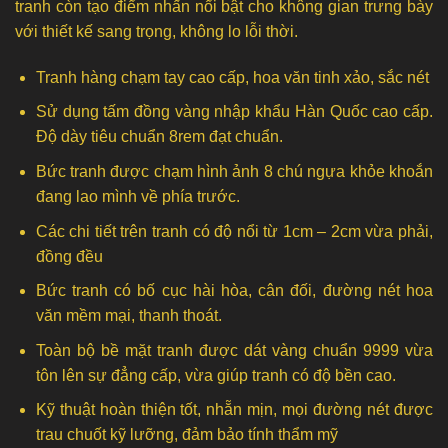
tranh còn tạo điểm nhấn nổi bật cho không gian trưng bày
với thiết kế sang trọng, không lo lỗi thời.
Tranh hàng chạm tay cao cấp, hoa văn tinh xảo, sắc nét
Sử dụng tấm đồng vàng nhập khẩu Hàn Quốc cao cấp.
Độ dày tiêu chuẩn 8rem đạt chuẩn.
Bức tranh được chạm hình ảnh 8 chú ngựa khỏe khoắn
đang lao mình về phía trước.
Các chi tiết trên tranh có độ nổi từ 1cm – 2cm vừa phải,
đồng đều
Bức tranh có bố cục hài hòa, cân đối, đường nét hoa
văn mềm mại, thanh thoát.
Toàn bộ bề mặt tranh được dát vàng chuẩn 9999 vừa
tôn lên sự đẳng cấp, vừa giúp tranh có độ bền cao.
Kỹ thuật hoàn thiện tốt, nhẵn mịn, mọi đường nét được
trau chuốt kỹ lưỡng, đảm bảo tính thẩm mỹ