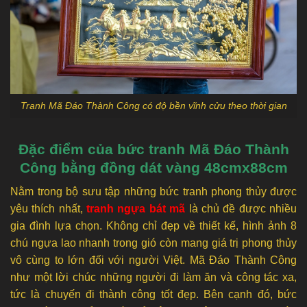
Tranh Mã Đáo Thành Công có độ bền vĩnh cửu theo thời gian
Đặc điểm của bức tranh Mã Đáo Thành
Công bằng đồng dát vàng 48cmx88cm
Nằm trong bộ sưu tập những bức tranh phong thủy được
yêu thích nhất,
tranh ngựa bát mã
là chủ đề được nhiều
gia đình lựa chọn. Không chỉ đẹp về thiết kế, hình ảnh 8
chú ngựa lao nhanh trong gió còn mang giá trị phong thủy
vô cùng to lớn đối với người Việt. Mã Đáo Thành Công
như một lời chúc những người đi làm ăn và công tác xa,
tức là chuyến đi thành công tốt đẹp. Bên cạnh đó, bức