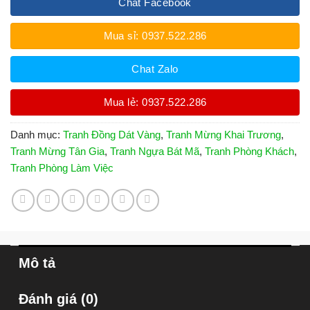
Chat Facebook
Mua sỉ: 0937.522.286
Chat Zalo
Mua lẻ: 0937.522.286
Danh mục:
Tranh Đồng Dát Vàng
,
Tranh Mừng Khai Trương
,
Tranh Mừng Tân Gia
,
Tranh Ngựa Bát Mã
,
Tranh Phòng Khách
,
Tranh Phòng Làm Việc
Mô tả
Đánh giá (0)