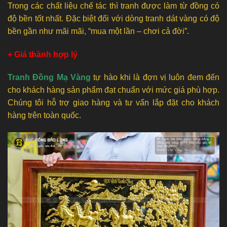
Trong các chất liệu chế tác thì tranh được làm từ đồng có
độ bền tốt nhất. Đặc biệt đối với dòng tranh dát vàng có độ
bền gần như mãi mãi, “mua một lần – chơi cả đời”.
+ Giá thành hợp lý
Tranh Đồng Mạ Vàng
tự hào khi là đợn vị luôn đem đến
cho khách hàng sản phẩm đạt chuẩn với mức giá phù hợp.
Chúng tôi hỗ trợ giao hàng và tư vấn lắp đặt cho khách
hàng trên toàn quốc.