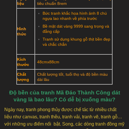
liệu
tiêu chuẩn 8rem
Bức tranh khắc họa hình ảnh 8 chú
ngựa lao nhanh về phía trước
Bề mặt dát vàng 9999 sang trọng và
Hình
đẳng cấp
thức
Tranh sử dụng khung gỗ thịt bền đẹp
và chắc chắn
Kích
48cmx88cm
thước
Chất
Chất lượng tốt, tuổi thọ và độ bền màu
lượng
dài lâu
Độ bền của tranh Mã Đáo Thành Công dát
vàng là bao lâu? Có dễ bị xuống màu?
Ngày nay, tranh phong thủy được chế tác từ nhiều chất
liệu như canvas, tranh thêu, tranh vải, tranh vẽ, tranh gỗ…
với những ưu điểm nổi bật. Song, các dòng tranh đồng mỹ