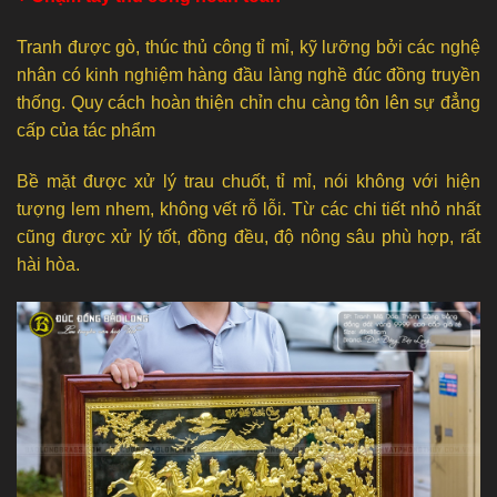
Tranh được gò, thúc thủ công tỉ mỉ, kỹ lưỡng bởi các nghệ
nhân có kinh nghiệm hàng đầu làng nghề đúc đồng truyền
thống. Quy cách hoàn thiện chỉn chu càng tôn lên sự đẳng
cấp của tác phẩm
Bề mặt được xử lý trau chuốt, tỉ mỉ, nói không với hiện
tượng lem nhem, không vết rỗ lỗi. Từ các chi tiết nhỏ nhất
cũng được xử lý tốt, đồng đều, độ nông sâu phù hợp, rất
hài hòa.