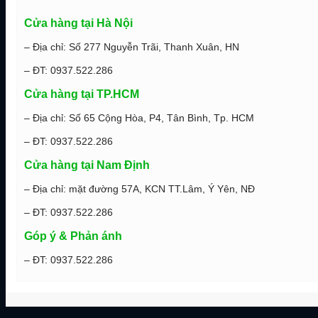
Khung
Gõ
Cửa hàng tại Hà Nội
Đỏ
2m3x1m2
– Địa chỉ: Số 277 Nguyễn Trãi, Thanh Xuân, HN
số
lượng
– ĐT: 0937.522.286
Cửa hàng tại TP.HCM
– Địa chỉ: Số 65 Cộng Hòa, P4, Tân Bình, Tp. HCM
– ĐT: 0937.522.286
Cửa hàng tại Nam Định
– Địa chỉ: mặt đường 57A, KCN TT.Lâm, Ý Yên, NĐ
– ĐT: 0937.522.286
Góp ý & Phản ánh
– ĐT: 0937.522.286