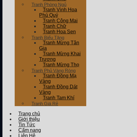
Tranh Phòng Ngủ
Tranh Vinh Hoa
Phú Quý
Tranh Công Mai
Tranh Chữ
Tranh Hoa Sen
Tranh Biếu Tặng
Tranh Mừng Tân
Gia
Tranh Mừng Khai
Trương
Tranh Mừng Thọ
Tranh Phủ Vàng Ròng
Tranh Đồng Mạ
Vàng
Tranh Đồng Dát
Vàng
Tranh Tam Khí
Tranh Giá Rẻ
Trang chủ
Giới thiệu
Tin Tức
Cẩm nang
Liên Hệ