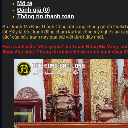
Mô tả
Đánh giá (0)
Thông tin thanh toán
Bức tranh Mã Đáo Thành Công dát vàng khung gõ đỏ 2m3x1m2 
tốt. Đây là bức tranh đồng chạm tay thủ công mỹ nghệ cao cấp
sắc” của bức tranh này qua bài viết dưới đây nhé!.
Bức tranh mẫu “độc quyền” tại Tranh Đồng Mạ Vàng, chú
đồng đẹp nhất. Chúng tôi nhận chế tác tranh quạt bằng 