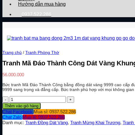
Hướng dẫn mua hàng
0937.522.286
Trang chủ
/
Tranh Phòng Thờ
Tranh Mã Đáo Thành Công Dát Vàng Khu
56.000.000
Bức tranh Mã Đáo Thành Công bằng đồng dát vàng 9999 cao cấp đư
9999 sang trọng và đẳng cấp. Bức tranh phù hợp với mọi không gian n
Tranh
Mã
Thêm vào giỏ hàng
Đáo
Chat Facebook
Mua sỉ: 0937.522.286
Thành
Chat Zalo
Mua lẻ: 0937.522.286
Công
Danh mục:
Tranh Đồng Dát Vàng
,
Tranh Mừng Khai Trương
,
Tranh
Dát
Vàng