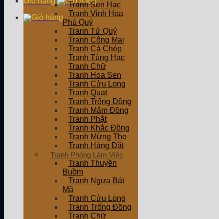
Giỏ hàng
Tranh Sen Hạc
Tranh Vinh Hoa
Phú Quý
Tranh Tứ Quý
Tranh Công Mai
Tranh Cá Chép
Tranh Tùng Hạc
Tranh Chữ
Tranh Hoa Sen
Tranh Cửu Long
Tranh Quạt
Tranh Trống Đồng
Tranh Mâm Đồng
Tranh Phật
Tranh Khắc Đồng
Tranh Mừng Thọ
Tranh Hàng Đặt
Tranh Phòng Làm Việc
Tranh Thuyền
Buồm
Tranh Ngựa Bát
Mã
Tranh Cửu Long
Tranh Trống Đồng
Tranh Chữ