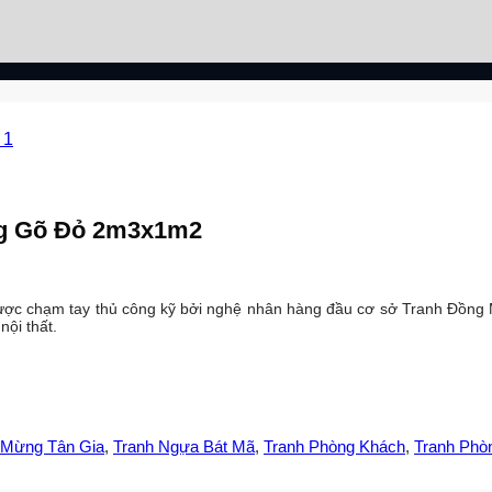
ng Gõ Đỏ 2m3x1m2
ợc chạm tay thủ công kỹ bởi nghệ nhân hàng đầu cơ sở Tranh Đồng 
ội thất.
 Mừng Tân Gia
,
Tranh Ngựa Bát Mã
,
Tranh Phòng Khách
,
Tranh Phò