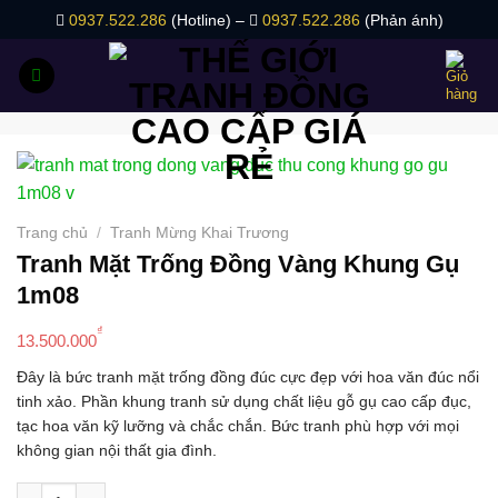
Bỏ
0937.522.286
(Hotline) –
0937.522.286
(Phản ánh)
qua
nội
dung
Trang chủ
/
Tranh Mừng Khai Trương
Tranh Mặt Trống Đồng Vàng Khung Gụ
1m08
₫
13.500.000
Đây là bức tranh mặt trống đồng đúc cực đẹp với hoa văn đúc nổi
tinh xảo. Phần khung tranh sử dụng chất liệu gỗ gụ cao cấp đục,
tạc hoa văn kỹ lưỡng và chắc chắn. Bức tranh phù hợp với mọi
không gian nội thất gia đình.
Tranh Mặt Trống Đồng Vàng Khung Gụ 1m08 số lượng