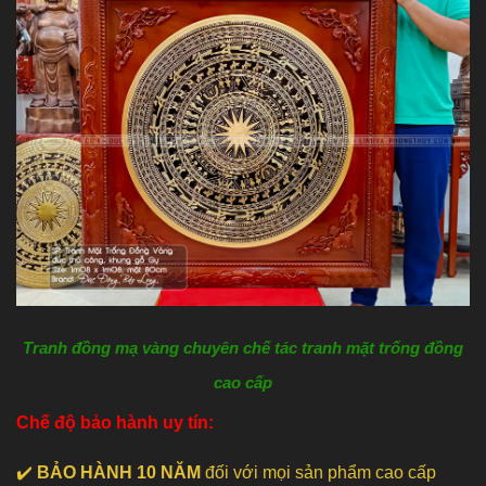
Tranh đồng mạ vàng chuyên chế tác tranh mặt trống đồng
cao cấp
Chế độ bảo hành uy tín:
✔️
BẢO HÀNH 10 NĂM
đối với mọi sản phẩm cao cấp