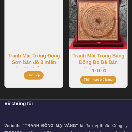
Tranh Mặt Trống Đông
Tranh Mặt Trống Bằng
Sơn bản đồ 3 miền
Đồng Đỏ Để Bàn
nền đỏ khổ vuông
Vuông 16cm
700.000
1m07
Đọc tiếp
Thêm vào giỏ hàng
Về chúng tôi
Website "TRANH ĐỒNG MẠ VÀNG"
là đơn vị thuộc Công ty