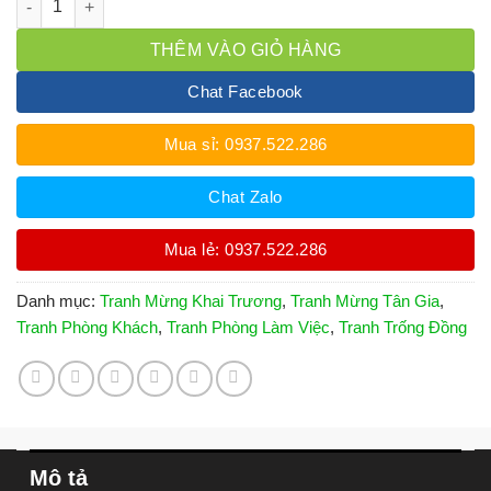
THÊM VÀO GIỎ HÀNG
Chat Facebook
Mua sỉ: 0937.522.286
Chat Zalo
Mua lẻ: 0937.522.286
Danh mục:
Tranh Mừng Khai Trương
,
Tranh Mừng Tân Gia
,
Tranh Phòng Khách
,
Tranh Phòng Làm Việc
,
Tranh Trống Đồng
Mô tả