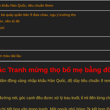
p khẩu Hàn Quốc, tiêu chuẩn 8rem
 bà quây quần bên 9 đứa cháu, ngụ ý trường thọ
ên, nền tô đỏ
chỉ
ền màu dài lâu
tác Tranh mừng thọ bố mẹ bằng 
tấm đồng vàng nhập khẩu Hàn Quốc, độ dày tiêu chuẩn 8 rem 
ờng nét, góc cạnh đều được xử lý trau truốt, tỉ mỉ đến từng chi 
hi tiết hoa văn trong tranh. Mặt ngoài phủ bóng 2k kết hợp l