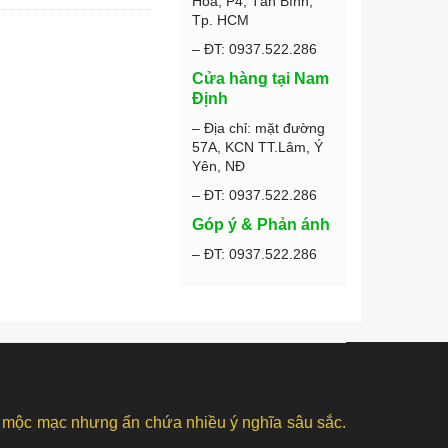
Hòa, P4, Tân Bình,
Tp. HCM
– ĐT: 0937.522.286
Cửa hàng tại Nam
Định
– Địa chỉ: mặt đường
57A, KCN TT.Lâm, Ý
Yên, NĐ
– ĐT: 0937.522.286
Góp ý & Phản ánh
– ĐT: 0937.522.286
 mộc mạc nhưng ẩn chứa nhiều ý nghĩa sâu sắc.