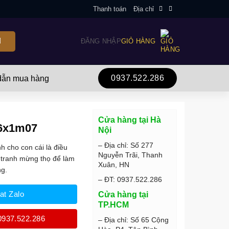
Thanh toán
Địa chỉ
ĐĂNG NHẬP
GIỎ HÀNG
0937.522.286
ẫn mua hàng
Cửa hàng tại Hà
6x1m07
Nội
– Địa chỉ: Số 277
 cho con cái là điều
Nguyễn Trãi, Thanh
 tranh mừng thọ để làm
Xuân, HN
ng.
– ĐT: 0937.522.286
at Zalo
Cửa hàng tại
TP.HCM
0937.522.286
– Địa chỉ: Số 65 Cộng