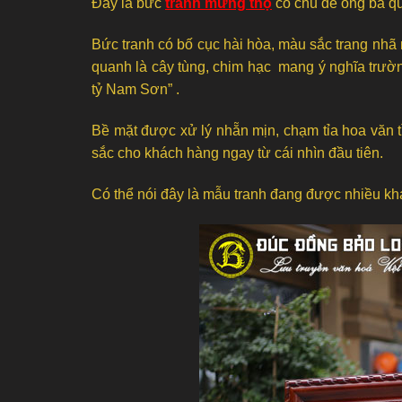
Đây là bức
tranh mừng thọ
có chủ đề ông bà qu
Bức tranh có bố cục hài hòa, màu sắc trang nhã 
quanh là cây tùng, chim hạc mang ý nghĩa trườ
tỷ Nam Sơn” .
Bề mặt được xử lý nhẵn mịn, chạm tỉa hoa văn 
sắc cho khách hàng ngay từ cái nhìn đầu tiên.
Có thể nói đây là mẫu tranh đang được nhiều khá