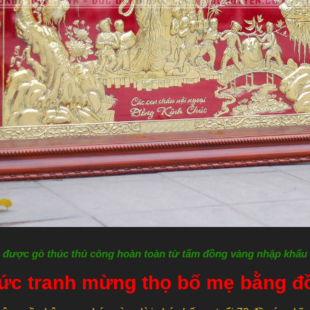
được gò thúc thủ công hoàn toàn từ tấm đồng vàng nhập khẩ
bức tranh mừng thọ bố mẹ bằng 