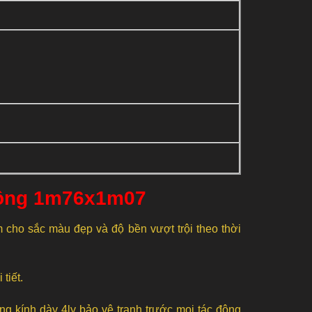
đồng 1m76x1m07
cho sắc màu đẹp và độ bền vượt trội theo thời
tiết.
ồng kính dày 4ly bảo vệ tranh trước mọi tác động