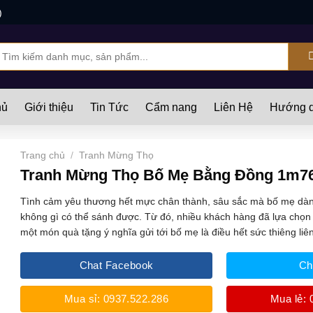
)
ìm
iếm:
hủ
Giới thiệu
Tin Tức
Cẩm nang
Liên Hệ
Hướng d
Trang chủ
/
Tranh Mừng Thọ
Tranh Mừng Thọ Bố Mẹ Bằng Đồng 1m7
Tình cảm yêu thương hết mực chân thành, sâu sắc mà bố mẹ dành
không gì có thể sánh được. Từ đó, nhiều khách hàng đã lựa chọn
một món quà tặng ý nghĩa gửi tới bố mẹ là điều hết sức thiêng liê
Chat Facebook
Ch
Mua sỉ: 0937.522.286
Mua lẻ: 