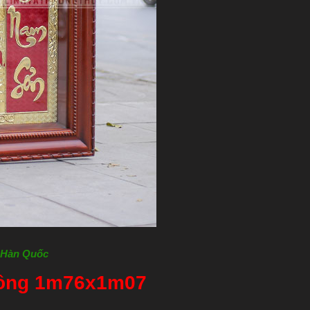
u Hàn Quốc
đồng 1m76x1m07