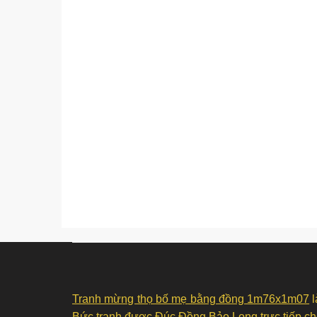
Tranh mừng thọ bố mẹ bằng đồng 1m76x1m07
l
Bức tranh được Đúc Đồng Bảo Long trực tiếp chế