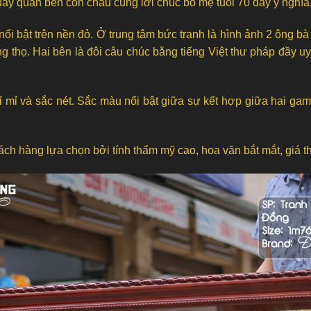
ây quần bên con cháu cùng lời chúc bố mẹ tuổi 70 đầy ý nghĩa
nổi bật trên nền đỏ. Ở trung tâm bức tranh là hình ảnh 2 ông 
ng thọ. Hai bên là đôi câu chúc bằng tiếng Việt thư pháp đầy
tỉ mỉ và sắc nét. Sắc màu nổi bật giữa sự kết hợp giữa hai g
ch hàng lựa chọn bởi tính thẩm mỹ cao, hoa văn bắt mắt, giá t