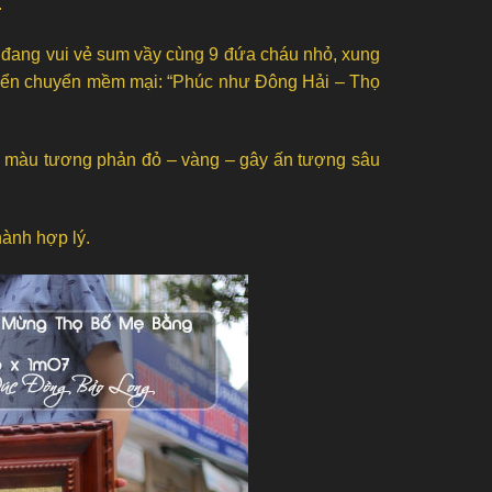
.
bà đang vui vẻ sum vầy cùng 9 đứa cháu nhỏ, xung
 uyển chuyển mềm mại: “Phúc như Đông Hải – Thọ
am màu tương phản đỏ – vàng – gây ấn tượng sâu
hành hợp lý.