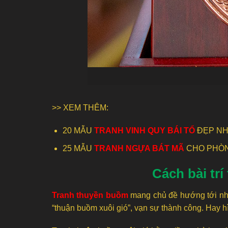
>> XEM THÊM:
20 MẪU
TRANH VINH QUY BÁI TỔ
ĐẸP N
25 MẪU
TRANH NGỰA BÁT MÃ
CHO PHÒ
Cách bài tr
Tranh thuyền buồm
mang chủ đề hướng tới nhữn
“thuận buồm xuôi gió”, vạn sự thành công. Hay