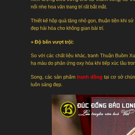
nổi nhẹ hoa văn trang trí rất bắt mắt.
Thiết kế hộp quà tặng nhỏ gọn, thuận tiện khi sử
đẹp hài hòa cho không gian bài trí.
+ Độ bền vượt trội:
So với các chất liệu khác, tranh Thuận Buồm Xuô
hạ màu do phản ứng oxy hóa khi tiếp xúc lâu tro
Song, các sản phẩm
tranh đồng
tại cơ sở chún
luôn sáng đẹp.