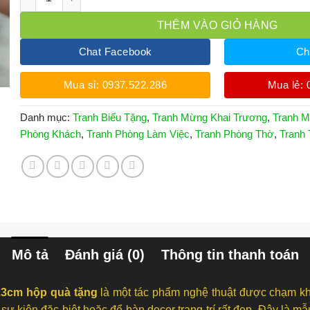
THÊM VÀO GIỎ HÀNG
Chat Facebook
Ch
Mua sỉ: 0937.522.286
Mua lẻ: 
Danh mục:
Tranh Biếu Tặng
,
Tranh Mừng Khai Trương
,
Tranh M
Phòng Khách
,
Tranh Phòng Làm Việc
,
Tranh Phòng Thờ
,
Tranh
Mô tả
Đánh giá (0)
Thông tin thanh toán
23cm hộp quà tặng
là một tác phẩm nghệ thuật được chạm kh
 sự kiện đặc biệt hoặc để bàn decor trang trí rất đẹp. Đây là m