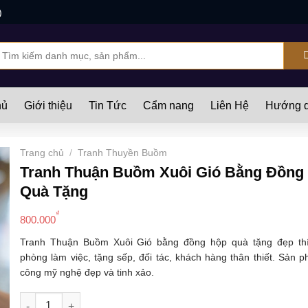
)
ìm
iếm:
hủ
Giới thiệu
Tin Tức
Cẩm nang
Liên Hệ
Hướng d
Trang chủ
/
Tranh Thuyền Buồm
Tranh Thuận Buồm Xuôi Gió Bằng Đồng
Quà Tặng
₫
800.000
Tranh Thuận Buồm Xuôi Gió bằng đồng hộp quà tặng đẹp thíc
phòng làm việc, tặng sếp, đối tác, khách hàng thân thiết. Sản
công mỹ nghệ đẹp và tinh xảo.
Tranh Thuận Buồm Xuôi Gió Bằng Đồng Đỏ 23cm Hộp Quà T