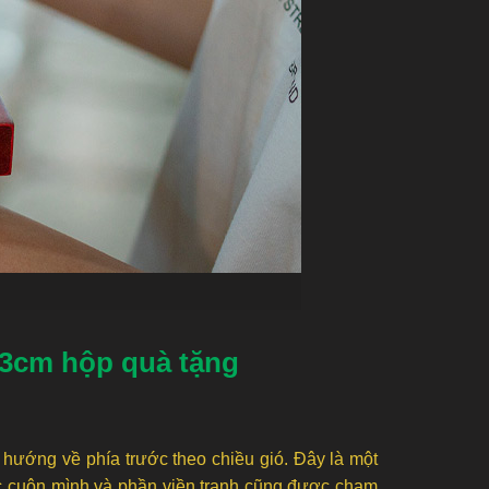
23cm hộp quà tặng
 hướng về phía trước theo chiều gió. Đây là một
bạc cuộn mình và phần viền tranh cũng được chạm