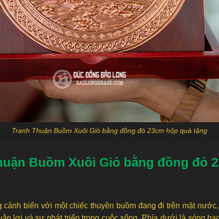
Tranh Thuận Buồm Xuôi Gió bằng đồng đỏ 23cm hộp quà tặng
huận Buồm Xuôi Gió bằng đồng đỏ 
 cảnh biển với một chiếc thuyền buồm đang đi trên mặt nước,
uận lợi và sự phát triển trong cuộc sống. Phía dưới là sóng 