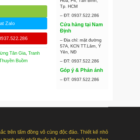
Hòa, P4, Tân Bình,
Tp. HCM
– ĐT: 0937.522.286
at Zalo
Cửa hàng tại Nam
Định
0937.522.286
– Địa chỉ: mặt đường
57A, KCN TT.Lâm, Ý
Yên, NĐ
ừng Tân Gia
,
Tranh
 Thuyền Buồm
– ĐT: 0937.522.286
Góp ý & Phản ánh
– ĐT: 0937.522.286
ắc trên tấm đồng vô cùng độc đáo. Thiết kế nhỏ
ẫu tranh mới nhất thuộc bộ sưu tập quà tặng bằng