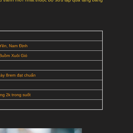
 Yên, Nam Định
Buồm Xuôi Gió
ày 8rem đạt chuẩn
ng 2k trong suốt