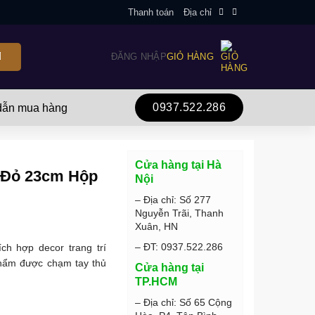
Thanh toán
Địa chỉ
ĐĂNG NHẬP
GIỎ HÀNG
0937.522.286
ẫn mua hàng
Cửa hàng tại Hà
 Đỏ 23cm Hộp
Nội
– Địa chỉ: Số 277
Nguyễn Trãi, Thanh
Xuân, HN
– ĐT: 0937.522.286
h hợp decor trang trí
 phẩm được chạm tay thủ
Cửa hàng tại
TP.HCM
– Địa chỉ: Số 65 Cộng
ặng số lượng