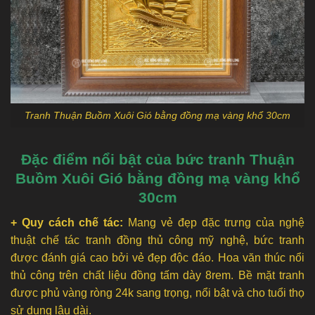
Tranh Thuận Buồm Xuôi Gió bằng đồng mạ vàng khổ 30cm
Đặc điểm nổi bật của bức tranh Thuận
Buồm Xuôi Gió bằng đồng mạ vàng khổ
30cm
+ Quy cách chế tác:
Mang vẻ đẹp đặc trưng của nghệ
thuật chế tác tranh đồng thủ công mỹ nghệ, bức tranh
được đánh giá cao bởi vẻ đẹp độc đáo. Hoa văn thúc nổi
thủ công trên chất liệu đồng tấm dày 8rem. Bề mặt tranh
được phủ vàng ròng 24k sang trọng, nổi bật và cho tuổi thọ
sử dụng lâu dài.