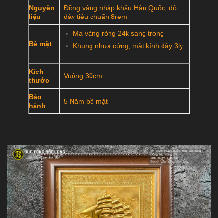
Nguyên
Đồng vàng nhập khẩu Hàn Quốc, độ
liệu
dày tiêu chuẩn 8rem
Mạ vàng ròng 24k sang trọng
Bề mặt
Khung nhựa cứng, mặt kính dày 3ly
Kích
Vuông 30cm
thước
Bảo
5 Năm bề mặt
hành