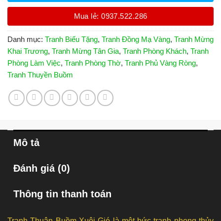
Mua lẻ: 0937.522.286
Danh mục:
Tranh Biếu Tặng
,
Tranh Đồng Mạ Vàng
,
Tranh Mừng
Khai Trương
,
Tranh Mừng Tân Gia
,
Tranh Phòng Khách
,
Tranh
Phòng Làm Việc
,
Tranh Phòng Thờ
,
Tranh Phủ Vàng Ròng
,
Tranh Thuyền Buồm
Mô tả
Đánh giá (0)
Thông tin thanh toán
Tranh Thuận Buồm Xuôi Gió là một bức tranh phong thủy