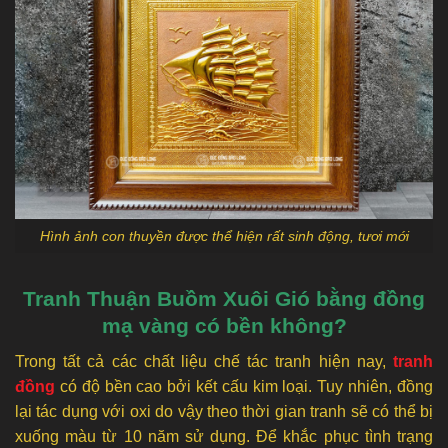
Hình ảnh con thuyền được thể hiện rất sinh động, tươi mới
Tranh Thuận Buồm Xuôi Gió bằng đồng
mạ vàng có bền không?
Trong tất cả các chất liệu chế tác tranh hiện nay,
tranh
đồng
có độ bền cao bởi kết cấu kim loại. Tuy nhiên, đồng
lại tác dụng với oxi do vậy theo thời gian tranh sẽ có thể bị
xuống màu từ 10 năm sử dụng. Để khắc phục tình trạng