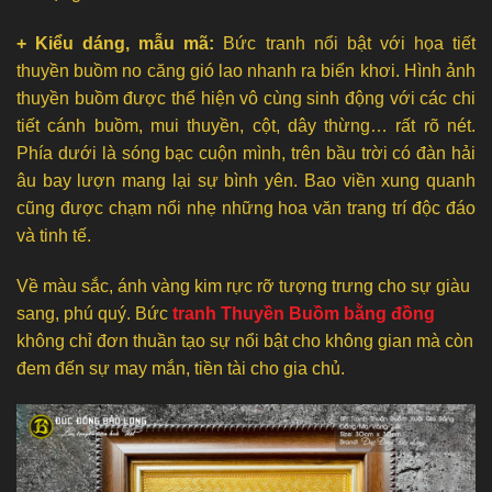
+ Kiểu dáng, mẫu mã:
Bức tranh nổi bật với họa tiết
thuyền buồm no căng gió lao nhanh ra biển khơi. Hình ảnh
thuyền buồm được thể hiện vô cùng sinh động với các chi
tiết cánh buồm, mui thuyền, cột, dây thừng… rất rõ nét.
Phía dưới là sóng bạc cuộn mình, trên bầu trời có đàn hải
âu bay lượn mang lại sự bình yên. Bao viền xung quanh
cũng được chạm nổi nhẹ những hoa văn trang trí độc đáo
và tinh tế.
Về màu sắc, ánh vàng kim rực rỡ tượng trưng cho sự giàu
sang, phú quý. Bức
tranh Thuyền Buồm bằng đồng
không chỉ đơn thuần tạo sự nổi bật cho không gian mà còn
đem đến sự may mắn, tiền tài cho gia chủ.