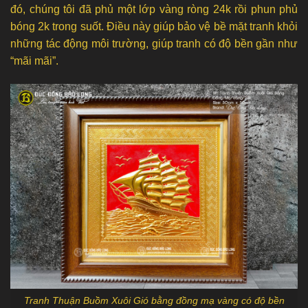
đó, chúng tôi đã phủ một lớp vàng ròng 24k rồi phun phủ
bóng 2k trong suốt. Điều này giúp bảo vệ bề mặt tranh khỏi
những tác động môi trường, giúp tranh có độ bền gần như
“mãi mãi”.
Tranh Thuận Buồm Xuôi Gió bằng đồng mạ vàng có độ bền