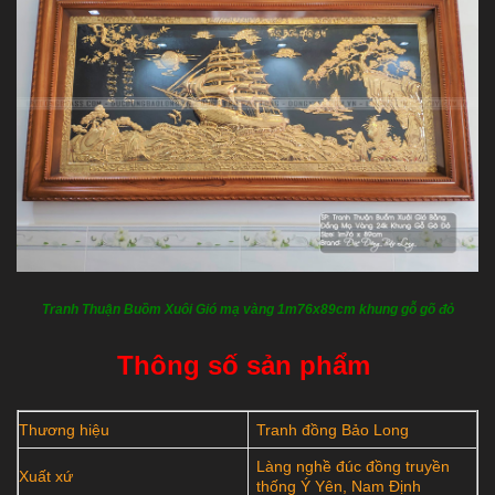
Tranh Thuận Buồm Xuôi Gió mạ vàng 1m76x89cm khung gỗ gõ đỏ
Thông số sản phẩm
Thương hiệu
Tranh đồng Bảo Long
Làng nghề đúc đồng truyền
Xuất xứ
thống Ý Yên, Nam Định