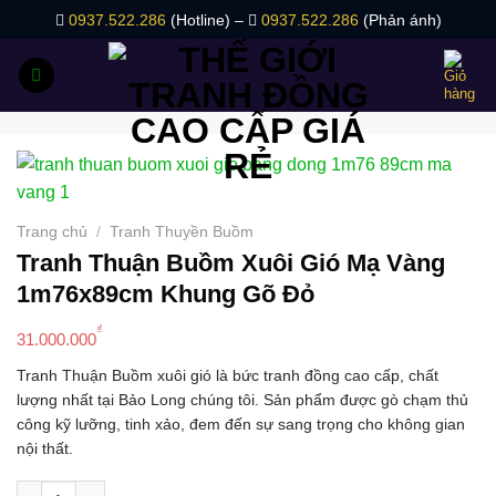
Bỏ
0937.522.286
(Hotline) –
0937.522.286
(Phản ánh)
qua
nội
dung
Trang chủ
/
Tranh Thuyền Buồm
Tranh Thuận Buồm Xuôi Gió Mạ Vàng
1m76x89cm Khung Gõ Đỏ
₫
31.000.000
Tranh Thuận Buồm xuôi gió là bức tranh đồng cao cấp, chất
lượng nhất tại Bảo Long chúng tôi. Sản phẩm được gò chạm thủ
công kỹ lưỡng, tinh xảo, đem đến sự sang trọng cho không gian
nội thất.
Tranh Thuận Buồm Xuôi Gió Mạ Vàng 1m76x89cm Khung Gõ Đỏ