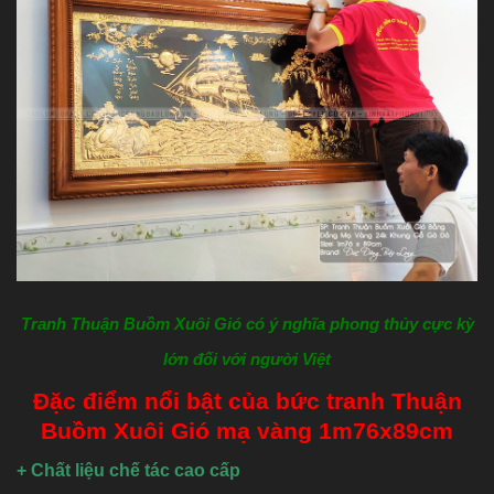
Tranh Thuận Buồm Xuôi Gió có ý nghĩa phong thủy cực kỳ
lớn đối với người Việt
Đặc điểm nổi bật của bức tranh Thuận
Buồm Xuôi Gió mạ vàng 1m76x89cm
+ Chất liệu chế tác cao cấp