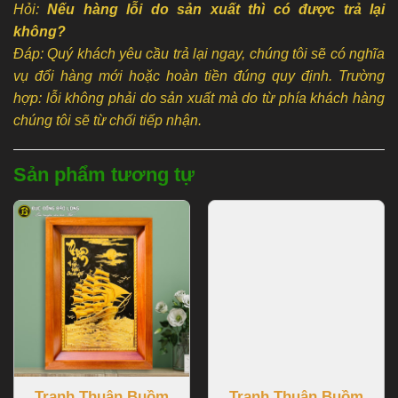
Hỏi:
Nếu hàng lỗi do sản xuất thì có được trả lại
không?
Đáp: Quý khách yêu cầu trả lại ngay, chúng tôi sẽ có nghĩa
vụ đổi hàng mới hoặc hoàn tiền đúng quy định. Trường
hợp: lỗi không phải do sản xuất mà do từ phía khách hàng
chúng tôi sẽ từ chối tiếp nhận.
Sản phẩm tương tự
Tranh Thuận Buồm
Tranh Thuận Buồm