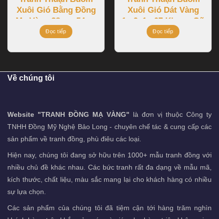
Xuôi Gió Bằng Đồng
Xuôi Gió Dát Vàng
Mạ Vàng 38cmx54cm
1m9x1m07 Khung Gõ
Đỏ
Đọc tiếp
Đọc tiếp
Về chúng tôi
Website "TRANH ĐỒNG MẠ VÀNG"
là đơn vị thuộc Công ty
TNHH Đồng Mỹ Nghệ Bảo Long - chuyên chế tác & cung cấp các
sản phẩm về tranh đồng, phù điêu các loại.
Hiện nay, chúng tôi đang sở hữu trên 1000+ mẫu tranh đồng với
nhiều chủ đề khác nhau. Các bức tranh rất đa dạng về mẫu mã,
kích thước, chất liệu, màu sắc mang lại cho khách hàng có nhiều
sự lựa chọn.
Các sản phẩm của chúng tôi đã tiệm cận tới hàng trăm nghìn