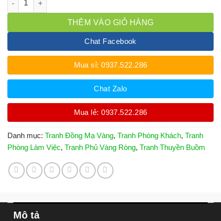
THÊM VÀO GIỎ HÀNG
Chat Facebook
Mua sỉ: 0937.522.286
Chat Zalo
Mua lẻ: 0937.522.286
Danh mục:
Tranh Đồng Mạ Vàng
,
Tranh Phòng Khách
,
Tranh
Phòng Làm Việc
,
Tranh Phủ Vàng Ròng
,
Tranh Thuyền Buồm
Mô tả