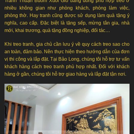
Tranh Thuận Buồm Xuôi Gió bằng đồng phù hợp treo ở
nhiều không gian như phòng khách, phòng làm việc,
phòng thờ. Hay tranh cũng được sử dụng làm quà tặng ý
nghĩa, cao cấp. Đặc biệt là tặng sếp, mừng tân gia, nhà
mới, khai trương, quà tặng đồng nghiệp, đối tác…
Khi treo tranh, gia chủ cần lưu ý về quy cách treo sao cho
an toàn, đảm bảo. Nên thực hiện theo hướng dẫn của đơn
vị thi công và lắp đặt. Tại Bảo Long, chúng tôi hỗ trợ tư vấn
khách hàng cách treo tranh phù hợp nhất. Đối với khách
hàng ở gần, chúng tôi hỗ trợ giao hàng và lắp đặt tận nơi.