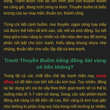
sống. Tranh được chế tác với hình ảnh con thuyền buồm
no căng gió, đang lướt sóng ra khơi. Thuyền buồm là biểu
tượng của sự may mắn, thuận lợi, thành công.
Từng chi tiết cánh buồm, mui thuyền, ngọn sóng hay mây
núi được thể hiện rất tinh xảo, sắc nét và sinh động. Sự kết
hợp giữa màu vàng tự nhiên và nền màu đen tạo độ tương
phản nổi bật cho bức tranh. Kiểu dáng khung nhựa nhẹ
nhàng, thuận tiện cho việc lắp đặt và treo tranh.
Tranh Thuyền Buồm bằng đồng dát vàng
có bền không?
Trong tất cả các chất liệu chế tác tranh hiện nay,
tranh
đồng
có độ bền cao bởi kết cấu kim loại. Tuy nhiên, đồng
lại tác dụng với oxi do vậy theo thời gian tranh sẽ có thể bị
xuống màu từ 5-7 năm sử dụng. Song, các sản phẩm tranh
đồng dát vàng có độ bền rất cao. Bởi vàng là kim loại gần
như không bị phản ứng oxy hóa trong môi trường tự nhiên,