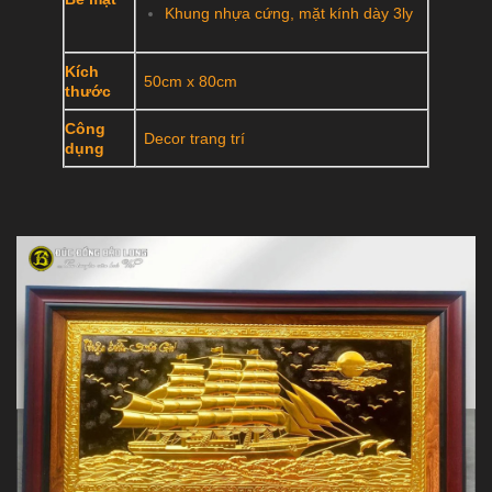
Khung nhựa cứng, mặt kính dày 3ly
Kích
50cm x 80cm
thước
Công
Decor trang trí
dụng