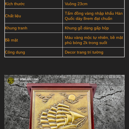
Kích thước
Vuông 23cm
Tấm đồng vàng nhập khẩu Hàn
Chất liệu
Quốc dày 8rem đạt chuẩn
Khung tranh
Khung gỗ dáng gấp hộp
Màu vàng mộc tự nhiên, bề mặt
Bề mặt
phủ bóng 2k trong suốt
Công dụng
Decor trang trí tường