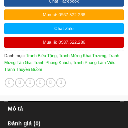
Chat Facebook
Mua sỉ: 0937.522.286
Chat Zalo
Mua lẻ: 0937.522.286
Danh mục:
Tranh Biếu Tặng
,
Tranh Mừng Khai Trương
,
Tranh
Mừng Tân Gia
,
Tranh Phòng Khách
,
Tranh Phòng Làm Việc
,
Tranh Thuyền Buồm
Mô tả
Đánh giá (0)