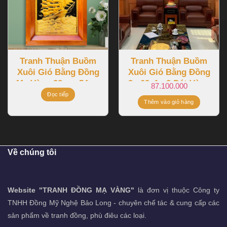
Tranh Thuận Buồm
Tranh Thuận Buồm
Xuôi Gió Bằng Đồng
Xuôi Gió Bằng Đồng
Mạ Vàng 38cmx54cm
3m09x1m2 Dát Vàng
87.100.000
9999 Khung Liền
Đọc tiếp
Thêm vào giỏ hàng
Đồng
Về chúng tôi
Website "TRANH ĐỒNG MẠ VÀNG"
là đơn vị thuộc Công ty
TNHH Đồng Mỹ Nghệ Bảo Long - chuyên chế tác & cung cấp các
sản phẩm về tranh đồng, phù điêu các loại.