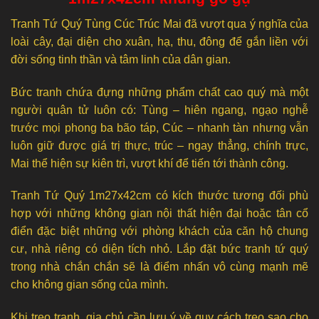
Tranh Tứ Quý Tùng Cúc Trúc Mai đã vượt qua ý nghĩa của
loài cây, đại diện cho xuân, hạ, thu, đông để gắn liền với
đời sống tinh thần và tâm linh của dân gian.
Bức tranh chứa đựng những phẩm chất cao quý mà một
người quân tử luôn có: Tùng – hiên ngang, ngạo nghễ
trước mọi phong ba bão táp, Cúc – nhanh tàn nhưng vẫn
luôn giữ được giá trị thực, trúc – ngay thẳng, chính trực,
Mai thể hiện sự kiên trì, vượt khí để tiến tới thành công.
Tranh Tứ Quý 1m27x42cm có kích thước tương đối phù
hợp với những không gian nội thất hiện đại hoặc tân cổ
điển đặc biệt những với phòng khách của căn hộ chung
cư, nhà riêng có diện tích nhỏ. Lắp đặt bức tranh tứ quý
trong nhà chắn chắn sẽ là điểm nhấn vô cùng mạnh mẽ
cho không gian sống của mình.
Khi treo tranh, gia chủ cần lưu ý về quy cách treo sao cho