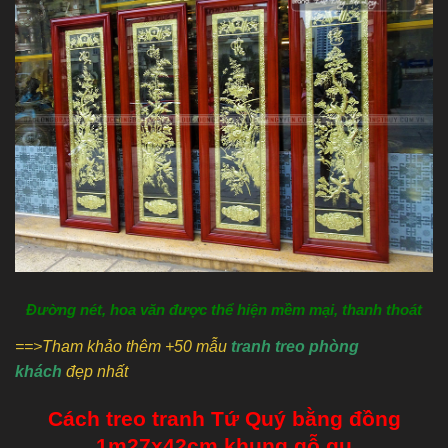
Đường nét, hoa văn được thể hiện mềm mại, thanh thoát
==>Tham khảo thêm +50 mẫu
tranh treo phòng
khách
đẹp nhất
Cách treo tranh Tứ Quý bằng đồng
1m27x42cm khung gỗ gụ