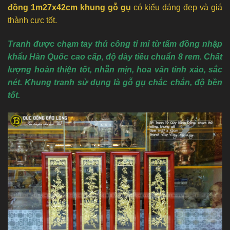
đồng 1m27x42cm khung gỗ gụ
có kiểu dáng đẹp và giá
thành cực tốt.
Tranh được chạm tay thủ công tỉ mỉ từ tấm đồng nhập
khẩu Hàn Quốc cao cấp, độ dày tiêu chuẩn 8 rem. Chất
lượng hoàn thiện tốt, nhẵn mịn, hoa văn tinh xảo, sắc
nét. Khung tranh sử dụng là gỗ gụ chắc chắn, độ bền
tốt.