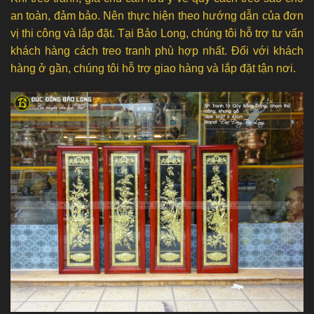
an toàn, đảm bảo. Nên thực hiện theo hướng dẫn của đơn
vị thi công và lắp đặt. Tại Bảo Long, chúng tôi hỗ trợ tư vấn
khách hàng cách treo tranh phù hợp nhất. Đối với khách
hàng ở gần, chúng tôi hỗ trợ giao hàng và lắp đặt tận nơi.