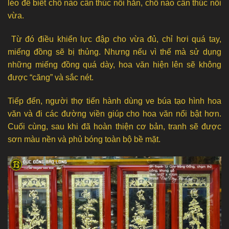
léo để biết chỗ nào cần thúc nổi hẳn, chỗ nào cần thúc nổi
vừa.
Từ đó điều khiển lực đập cho vừa đủ, chỉ hơi quá tay,
miếng đồng sẽ bị thủng. Nhưng nếu vì thế mà sử dụng
những miếng đồng quá dày, hoa văn hiện lên sẽ không
được “căng” và sắc nét.
Tiếp đến, người thợ tiến hành dùng ve búa tạo hình hoa
văn và đi các đường viền giúp cho hoa văn nổi bật hơn.
Cuối cùng, sau khi đã hoàn thiện cơ bản, tranh sẽ được
sơn màu nền và phủ bóng toàn bộ bề mặt.