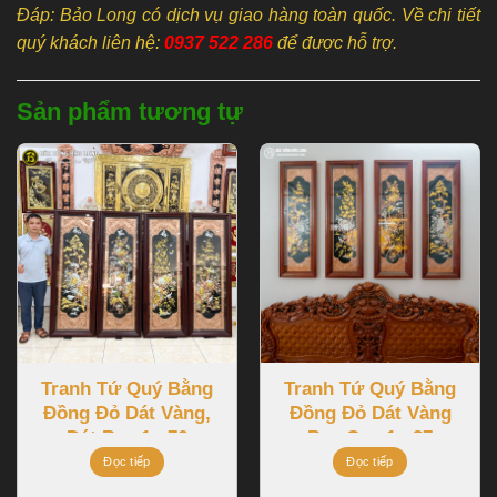
Đáp: Bảo Long có dịch vụ giao hàng toàn quốc. Về chi tiết
quý khách liên hệ:
0937 522 286
để được hỗ trợ.
Sản phẩm tương tự
Tranh Tứ Quý Bằng
Tranh Tứ Quý Bằng
Đồng Đỏ Dát Vàng,
Đồng Đỏ Dát Vàng
Dát Bạc 1m76
Bạc Cao 1m27
Đọc tiếp
Đọc tiếp