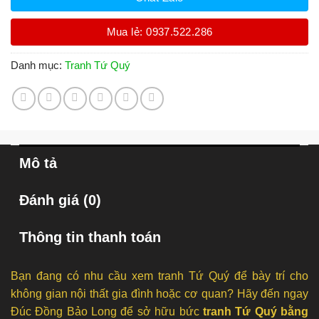
Mua lẻ: 0937.522.286
Danh mục:
Tranh Tứ Quý
Mô tả
Đánh giá (0)
Thông tin thanh toán
Bạn đang có nhu cầu xem tranh Tứ Quý để bày trí cho
không gian nội thất gia đình hoặc cơ quan? Hãy đến ngay
Đúc Đồng Bảo Long để sở hữu bức
tranh Tứ Quý bằng