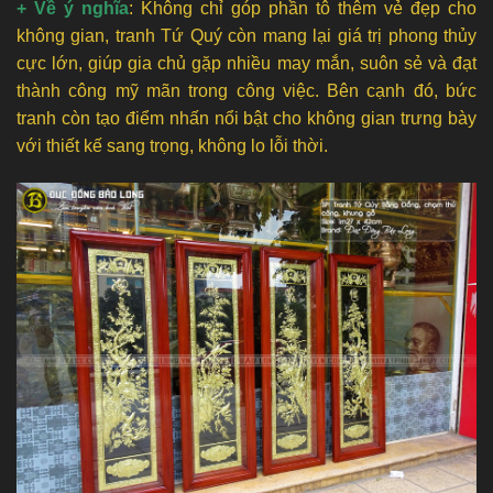
+ Về ý nghĩa
: Không chỉ góp phần tô thêm vẻ đẹp cho
không gian, tranh Tứ Quý còn mang lại giá trị phong thủy
cực lớn, giúp gia chủ gặp nhiều may mắn, suôn sẻ và đạt
thành công mỹ mãn trong công việc. Bên cạnh đó, bức
tranh còn tạo điểm nhấn nổi bật cho không gian trưng bày
với thiết kế sang trọng, không lo lỗi thời.