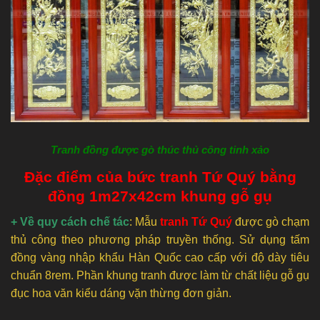
Tranh đồng được gò thúc thủ công tinh xảo
Đặc điểm của bức tranh Tứ Quý bằng
đồng 1m27x42cm khung gỗ gụ
+ Về quy cách chế tác
: Mẫu
tranh Tứ Quý
được gò chạm
thủ công theo phương pháp truyền thống. Sử dụng tấm
đồng vàng nhập khẩu Hàn Quốc cao cấp với độ dày tiêu
chuẩn 8rem. Phần khung tranh được làm từ chất liệu gỗ gụ
đục hoa văn kiểu dáng vặn thừng đơn giản.