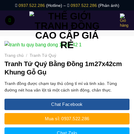
Bỏ
0937.522.286
(Hotline) –
0937.522.286
(Phản ánh)
qua
nội
dung
Trang chủ
/
Tranh Tứ Quý
Tranh Tứ Quý Bằng Đồng 1m27x42cm
Khung Gỗ Gụ
Tranh đồng được chạm tay thủ công tỉ mỉ và tinh xảo. Từng
đường nét hoa văn lột tả một cách sinh động, chân thực.
Chat Facebook
Mua sỉ: 0937.522.286
Chat Zalo