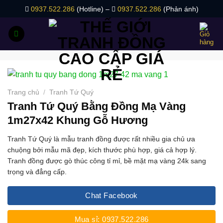
Bỏ
0937.522.286
(Hotline) –
0937.522.286
(Phản ánh)
qua
nội
dung
Trang chủ
/
Tranh Tứ Quý
Tranh Tứ Quý Bằng Đồng Mạ Vàng
1m27x42 Khung Gỗ Hương
Tranh Tứ Quý là mẫu tranh đồng được rất nhiều gia chủ ưa
chuộng bởi mẫu mã đẹp, kích thước phù hợp, giá cả hợp lý.
Tranh đồng được gò thúc công tỉ mỉ, bề mặt mạ vàng 24k sang
trọng và đẳng cấp.
Chat Facebook
Mua sỉ: 0937.522.286