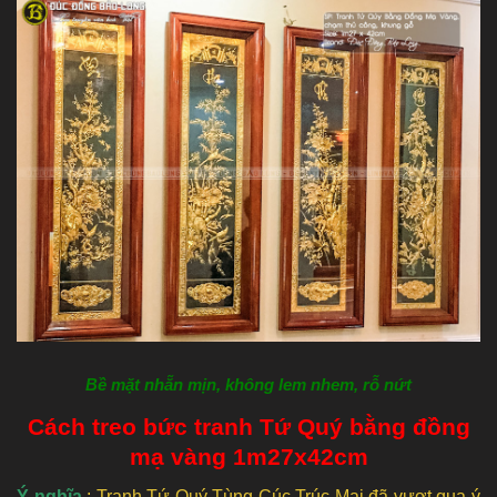
Bề mặt nhẵn mịn, không lem nhem, rỗ nứt
Cách treo bức tranh Tứ Quý bằng đồng
mạ vàng 1m27x42cm
Ý nghĩa
: Tranh Tứ Quý Tùng Cúc Trúc Mai đã vượt qua ý