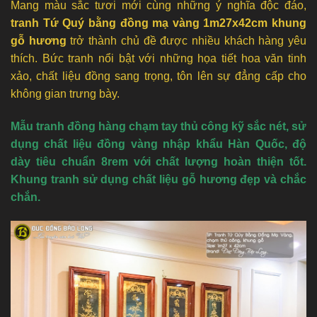
Mang màu sắc tươi mới cùng những ý nghĩa độc đáo,
tranh Tứ Quý bằng đồng mạ vàng 1m27x42cm khung
gỗ hương
trở thành chủ đề được nhiều khách hàng yêu
thích. Bức tranh nổi bật với những họa tiết hoa văn tinh
xảo, chất liệu đồng sang trọng, tôn lên sự đẳng cấp cho
không gian trưng bày.
Mẫu tranh đồng hàng chạm tay thủ công kỹ sắc nét, sử
dụng chất liệu đồng vàng nhập khẩu Hàn Quốc, độ
dày tiêu chuẩn 8rem với chất lượng hoàn thiện tốt.
Khung tranh sử dụng chất liệu gỗ hương đẹp và chắc
chắn.