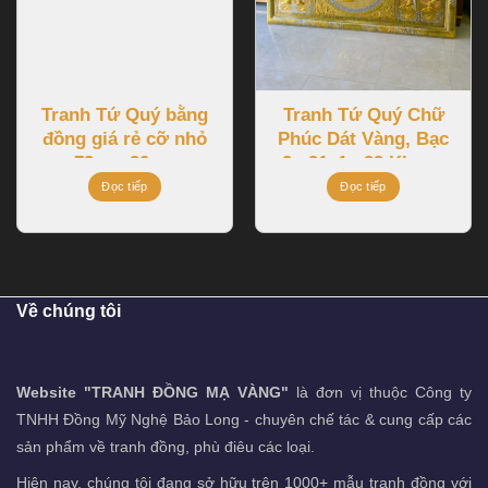
Tranh Tứ Quý bằng
Tranh Tứ Quý Chữ
đồng giá rẻ cỡ nhỏ
Phúc Dát Vàng, Bạc
73cmx30cm
2m31x1m33 Khung
Liền Đồng
Đọc tiếp
Đọc tiếp
Về chúng tôi
Website "TRANH ĐỒNG MẠ VÀNG"
là đơn vị thuộc Công ty
TNHH Đồng Mỹ Nghệ Bảo Long - chuyên chế tác & cung cấp các
sản phẩm về tranh đồng, phù điêu các loại.
Hiện nay, chúng tôi đang sở hữu trên 1000+ mẫu tranh đồng với