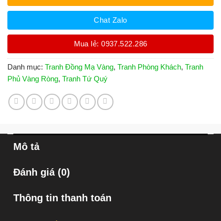
Chat Zalo
Mua lẻ: 0937.522.286
Danh mục:
Tranh Đồng Mạ Vàng
,
Tranh Phòng Khách
,
Tranh
Phủ Vàng Ròng
,
Tranh Tứ Quý
Mô tả
Đánh giá (0)
Thông tin thanh toán