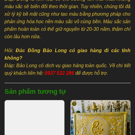
màu sắc sẽ biến đổi theo thời gian. Tuy nhiên, chúng tôi đã
xử lý kỹ bề mặt cũng như tạo màu bằng phương pháp cho
phản ứng hóa học nền màu sắc vô cùng bền. Màu sắc sản
phẩm hoàn toàn có thể giữ nguyên từ 20-30 năm, thậm chí
còn lâu hơn nữa.
Hỏi:
Đúc Đồng Bảo Long có giao hàng đi các tỉnh
không?
Đáp: Bảo Long có dịch vụ giao hàng toàn quốc. Về chi tiết
quý khách liên hệ:
0937 522 286
để được hỗ trợ.
Sản phẩm tương tự