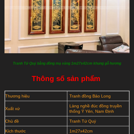
Tranh Tứ Quý bằng đồng mạ vàng 1m27x42cm khung gỗ hương
Thông số sản phẩm
Thương hiệu
Tranh đồng Bảo Long
Làng nghề đúc đồng truyền
Xuất xứ
thống Ý Yên, Nam Định
Chủ đề
Tranh Tứ Quý
Kích thước
1m27x42cm