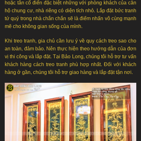
hoặc tân cổ điển đặc biệt những với phòng khách của căn
hộ chung cư, nhà riêng có diện tích nhỏ. Lắp đặt bức tranh
tứ quý trong nhà chắn chắn sẽ là điểm nhấn vô cùng mạnh
mẽ cho không gian sống của mình.
Khi treo tranh, gia chủ cần lưu ý về quy cách treo sao cho
an toàn, đảm bảo. Nên thực hiện theo hướng dẫn của đơn
vị thi công và lắp đặt. Tại Bảo Long, chúng tôi hỗ trợ tư vấn
khách hàng cách treo tranh phù hợp nhất. Đối với khách
hàng ở gần, chúng tôi hỗ trợ giao hàng và lắp đặt tận nơi.