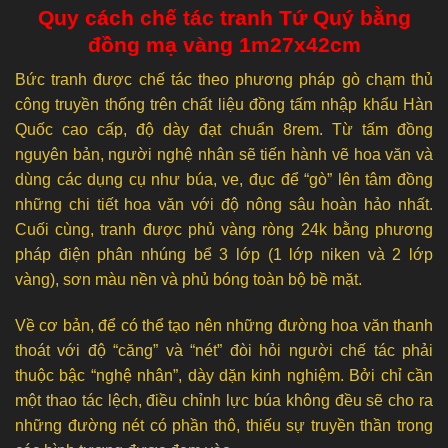
Quy cách chế tác tranh Tứ Quý bằng
đồng mạ vàng 1m27x42cm
Bức tranh được chế tác theo phương pháp gò chạm thủ
công truyền thống trên chất liệu đồng tấm nhập khẩu Hàn
Quốc cao cấp, độ dày đạt chuẩn 8rem. Từ tấm đồng
nguyên bản, người nghệ nhân sẽ tiến hành vẽ hoa văn và
dùng các dụng cụ như búa, ve, đục để “gò” lên tâm đồng
những chi tiết hoa văn với độ nông sâu hoàn hảo nhất.
Cuối cùng, tranh được phủ vàng ròng 24k bằng phương
pháp điện phân nhúng bể 3 lớp (1 lớp niken và 2 lớp
vàng), sơn màu nền và phủ bóng toàn bộ bề mặt.
Về cơ bản, để có thể tạo nên những đường hoa văn thanh
thoát với độ “căng” và “nét” đòi hỏi người chế tác phải
thuộc bậc “nghệ nhân”, dày dặn kinh nghiệm. Bởi chỉ cần
một thao tác lệch, điều chỉnh lực búa không đều sẽ cho ra
những đường nét có phần thô, thiếu sự truyền thần trong