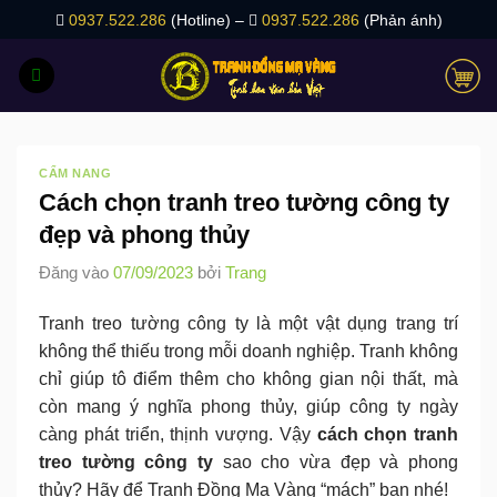
Bỏ
0937.522.286
(Hotline) –
0937.522.286
(Phản ánh)
qua
nội
dung
CẨM NANG
Cách chọn tranh treo tường công ty
đẹp và phong thủy
Đăng vào
07/09/2023
bởi
Trang
Tranh treo tường công ty là một vật dụng trang trí
không thể thiếu trong mỗi doanh nghiệp. Tranh không
chỉ giúp tô điểm thêm cho không gian nội thất, mà
còn mang ý nghĩa phong thủy, giúp công ty ngày
càng phát triển, thịnh vượng. Vậy
cách chọn tranh
treo tường công ty
sao cho vừa đẹp và phong
thủy? Hãy để Tranh Đồng Mạ Vàng “mách” bạn nhé!