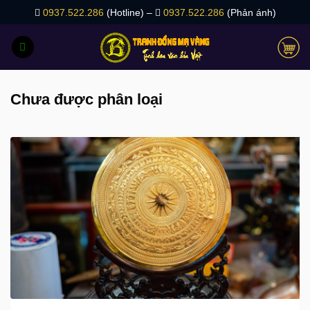
Bỏ
0937.522.286
(Hotline) –
0937.522.286
(Phản ánh)
qua
nội
dung
Chưa được phân loại