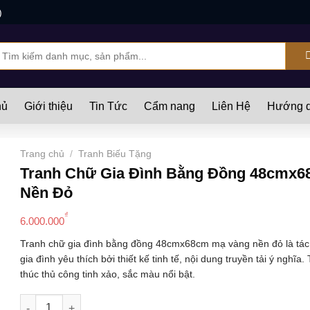
)
ìm
iếm:
hủ
Giới thiệu
Tin Tức
Cẩm nang
Liên Hệ
Hướng d
Trang chủ
/
Tranh Biếu Tặng
Tranh Chữ Gia Đình Bằng Đồng 48cmx
Nền Đỏ
₫
6.000.000
Tranh chữ gia đình bằng đồng 48cmx68cm mạ vàng nền đỏ là tác
gia đình yêu thích bởi thiết kế tinh tế, nội dung truyền tải ý nghĩ
thúc thủ công tinh xảo, sắc màu nổi bật.
Tranh Chữ Gia Đình Bằng Đồng 48cmx68cm Mạ Vàng Nền Đỏ