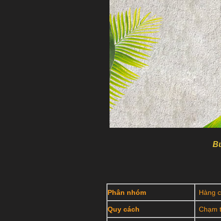
Bứ
Phân nhóm
Hàng c
Quy cách
Chạm t