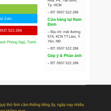
Hòa, P4, Tân Bình,
Tp. HCM
– ĐT: 0937.522.286
at Zalo
Cửa hàng tại Nam
Định
0937.522.286
– Địa chỉ: mặt đường
57A, KCN TT.Lâm, Ý
Yên, NĐ
ranh Phòng Ngủ
,
Tranh
– ĐT: 0937.522.286
Góp ý & Phản ánh
– ĐT: 0937.522.286
quý thứ tình cảm thiêng liêng ấy, ngày nay nhiều
rong không gian.