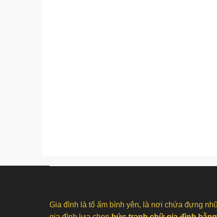
Gia đình là tổ ấm bình yên, là nơi chứa đựng nhữ
gia đình lựa chọn
bức tranh chữ gia đình bằ