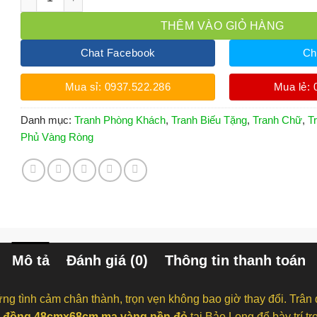
THÊM VÀO GIỎ HÀNG
Chat Facebook
Ch
Mua sỉ: 0937.522.286
Mua lẻ: 
Danh mục:
Tranh Phòng Khách
,
Tranh Biếu Tặng
,
Tranh Chữ
,
T
Phủ Vàng Ròng
Mô tả
Đánh giá (0)
Thông tin thanh toán
ng tình cảm chân thành, trọn vẹn không bao giờ thay đổi. Trân 
ng đồng 48cmx68cm mạ vàng nền đỏ
tại Bảo Long để bày trí t