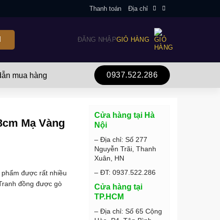
Thanh toán
Địa chỉ
ĐĂNG NHẬP
GIỎ HÀNG
0937.522.286
ẫn mua hàng
Cửa hàng tại Hà
68cm Mạ Vàng
Nội
– Địa chỉ: Số 277
Nguyễn Trãi, Thanh
Xuân, HN
– ĐT: 0937.522.286
 phẩm được rất nhiều
a. Tranh đồng được gò
Cửa hàng tại
TP.HCM
– Địa chỉ: Số 65 Cộng
 số lượng