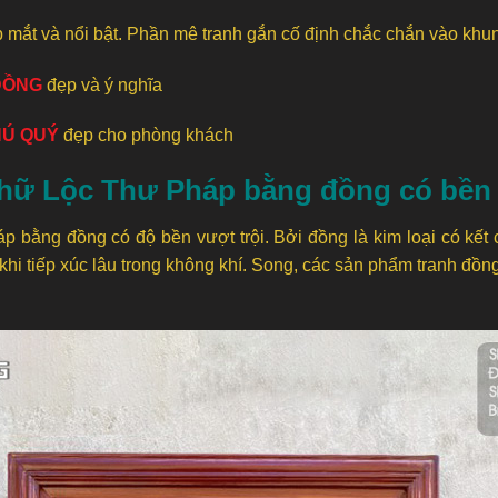
ẹp mắt và nổi bật. Phần mê tranh gắn cố định chắc chắn vào khu
ĐỒNG
đẹp và ý nghĩa
HÚ QUÝ
đẹp cho phòng khách
hữ Lộc Thư Pháp bằng đồng có bề
áp bằng đồng có độ bền vượt trội. Bởi đồng là kim loại có kết
i tiếp xúc lâu trong không khí. Song, các sản phẩm tranh đồng