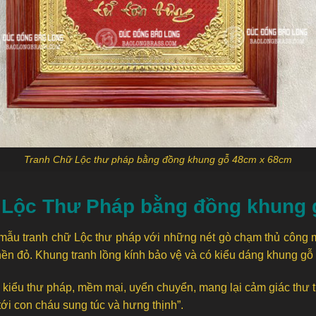
Tranh Chữ Lộc thư pháp bằng đồng khung gỗ 48cm x 68cm
ữ Lộc Thư Pháp bằng đồng khung
mẫu tranh chữ Lộc thư pháp với những nét gò chạm thủ công 
 nền đỏ. Khung tranh lồng kính bảo vệ và có kiểu dáng khung gỗ
o kiểu thư pháp, mềm mại, uyển chuyển, mang lại cảm giác thư t
tới con cháu sung túc và hưng thịnh”.