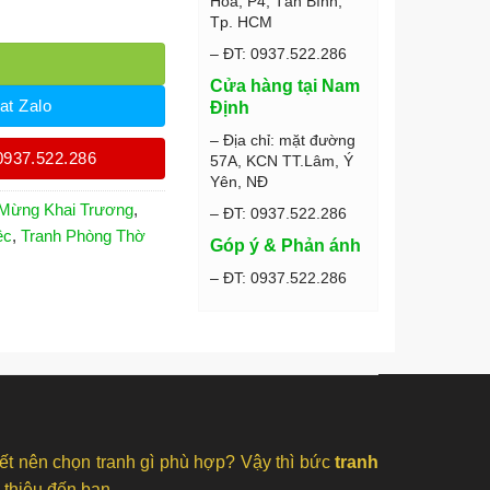
Hòa, P4, Tân Bình,
 số lượng
Tp. HCM
– ĐT: 0937.522.286
Cửa hàng tại Nam
at Zalo
Định
– Địa chỉ: mặt đường
0937.522.286
57A, KCN TT.Lâm, Ý
Yên, NĐ
 Mừng Khai Trương
,
– ĐT: 0937.522.286
ệc
,
Tranh Phòng Thờ
Góp ý & Phản ánh
– ĐT: 0937.522.286
ết nên chọn tranh gì phù hợp? Vậy thì bức
tranh
thiệu đến bạn.