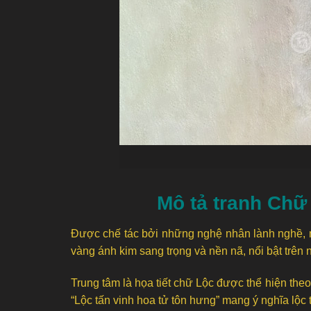
Mô tả tranh Ch
Được chế tác bởi những nghệ nhân lành nghề, 
vàng ánh kim sang trọng và nền nã, nổi bật trên
Trung tâm là họa tiết chữ Lộc được thể hiện the
“Lộc tấn vinh hoa tử tôn hưng” mang ý nghĩa lộc 