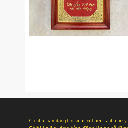
Có phải bạn đang tìm kiếm một bức tranh chữ ý
Chữ Lộc thư pháp bằng đồng khung gỗ 48c