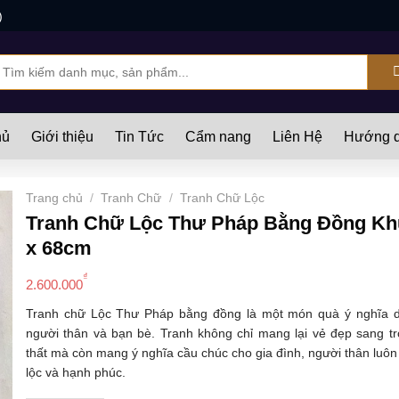
)
ìm
iếm:
hủ
Giới thiệu
Tin Tức
Cẩm nang
Liên Hệ
Hướng d
Trang chủ
/
Tranh Chữ
/
Tranh Chữ Lộc
Tranh Chữ Lộc Thư Pháp Bằng Đồng K
x 68cm
₫
2.600.000
Tranh chữ Lộc Thư Pháp bằng đồng là một món quà ý nghĩa dà
người thân và bạn bè. Tranh không chỉ mang lại vẻ đẹp sang tr
thất mà còn mang ý nghĩa cầu chúc cho gia đình, người thân luôn
lộc và hạnh phúc.