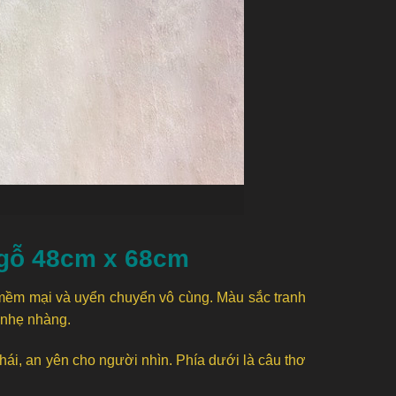
 gỗ 48cm x 68cm
mềm mại và uyển chuyển vô cùng. Màu sắc tranh
 nhẹ nhàng.
hái, an yên cho người nhìn. Phía dưới là câu thơ