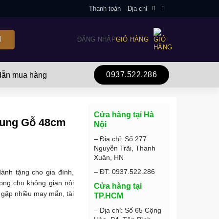
Thanh toán
Địa chỉ
ĐĂNG NHẬP
GIỎ HÀNG
0937.522.286
ẫn mua hàng
Cửa hàng tại Hà
hung Gỗ 48cm
Nội
– Địa chỉ: Số 277
Nguyễn Trãi, Thanh
Xuân, HN
– ĐT: 0937.522.286
nh tặng cho gia đình,
ọng cho không gian nội
Cửa hàng tại
 gặp nhiều may mắn, tài
TP.HCM
– Địa chỉ: Số 65 Cộng