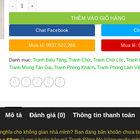
Tranh Chữ Lộc Thư Pháp Bằng Đồng Khung Gỗ 48cm x 68cm
THÊM VÀO GIỎ HÀNG
Chat Facebook
Ch
Mua sỉ: 0937.522.286
Mua lẻ: 
Danh mục:
Tranh Biếu Tặng
,
Tranh Chữ
,
Tranh Chữ Lộc
,
Tranh
Tranh Mừng Tân Gia
,
Tranh Phòng Khách
,
Tranh Phòng Làm Vi
Mô tả
Đánh giá (0)
Thông tin thanh toán
 nghĩa cho không gian nhà mình? Bạn đang băn khoăn chưa bi
m x 68cm
là gợi ý hoàn hảo mà Tranh Đồng Mạ Vàng muốn giới 