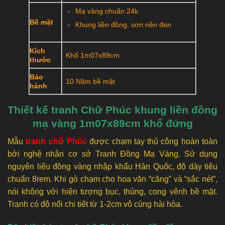
Mạ vàng chuẩn 24k
Bề mặt
Khung liền đồng, sơn nền đen
Kích
Khổ 1m07x89cm
thước
Bảo
10 Năm bề mặt
hành
Thiết kế tranh Chữ Phúc khung liền đồng
mạ vàng 1m07x89cm khổ đứng
Mẫu
tranh chữ Phúc
được chạm tay thủ công hoàn toàn
bởi nghệ nhân cơ sở Tranh Đồng Mạ Vàng. Sử dụng
nguyên liệu đồng vàng nhập khẩu Hàn Quốc, độ dày tiêu
chuẩn 8rem. Khi gò chạm cho hoa văn “căng” và “sắc nét”,
nói không với hiện tượng bục, thủng, cong vênh bề mặt.
Tranh có độ nổi chi tiết từ 1-2cm vô cùng hài hòa.