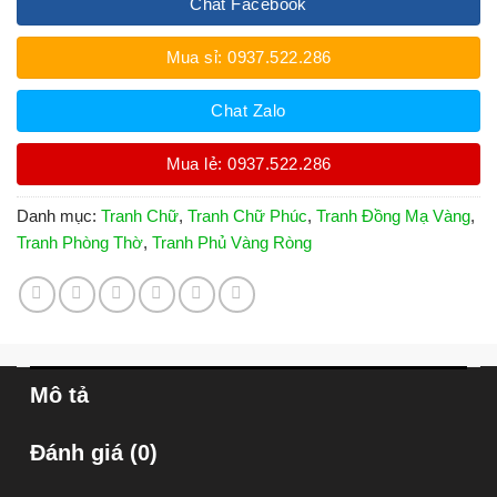
Chat Facebook
Mua sỉ: 0937.522.286
Chat Zalo
Mua lẻ: 0937.522.286
Danh mục:
Tranh Chữ
,
Tranh Chữ Phúc
,
Tranh Đồng Mạ Vàng
,
Tranh Phòng Thờ
,
Tranh Phủ Vàng Ròng
Mô tả
Đánh giá (0)