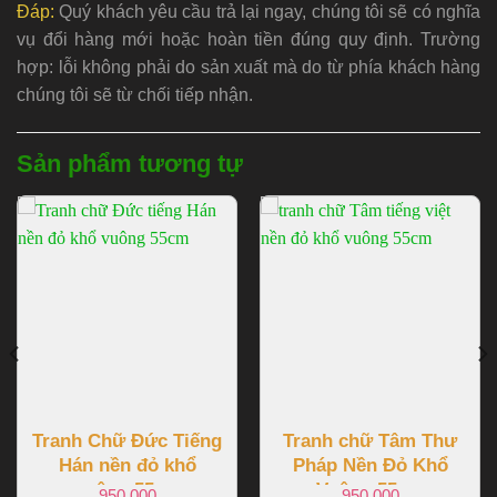
Đáp:
Quý khách yêu cầu trả lại ngay, chúng tôi sẽ có nghĩa
vụ đổi hàng mới hoặc hoàn tiền đúng quy định. Trường
hợp: lỗi không phải do sản xuất mà do từ phía khách hàng
chúng tôi sẽ từ chối tiếp nhận.
Sản phẩm tương tự
Tranh Chữ Đức Tiếng
Tranh chữ Tâm Thư
Hán nền đỏ khổ
Pháp Nền Đỏ Khổ
vuông 55cm
Vuông 55cm
950.000
950.000