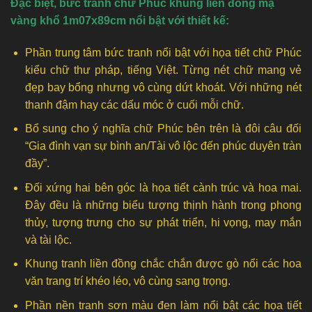
Đặc biệt, bức tranh chữ Phúc khung liền đồng mạ
vàng khổ 1m07x89cm nổi bật với thiết kế:
Phần trung tâm bức tranh nổi bật với họa tiết chữ Phúc
kiểu chữ thư pháp, tiếng Việt. Từng nét chữ mang vẻ
đẹp bay bổng nhưng vô cùng dứt khoát. Với những nét
thanh đậm hay các dấu móc ở cuối mỗi chữ.
Bổ sung cho ý nghĩa chữ Phúc bên trên là đôi câu đối
“Gia đình vạn sự bình an/Tài vô lộc đến phúc duyên tràn
đầy”.
Đối xứng hai bên góc là họa tiết cành trúc và hoa mai.
Đây đều là những biểu tượng thịnh hành trong phong
thủy, tượng trưng cho sự phát triển, hi vọng, may mắn
và tài lộc.
Khung tranh liền đồng chắc chắn được gò nổi các hoa
văn trang trí khéo léo, vô cùng sang trọng.
Phần nền tranh sơn màu đen làm nổi bật các họa tiết