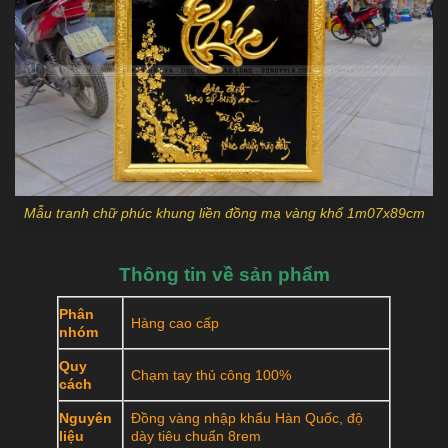
Mẫu tranh chữ phúc khung liền đồng mạ vàng khổ 1m07x89cm
Thông tin về sản phẩm
Phân
Hàng cao cấp
nhóm
Quy
Chạm tay thủ công 100%
cách
Nguyên
Đồng vàng nhập khẩu Hàn Quốc, độ
liệu
dày tiêu chuẩn 8rem