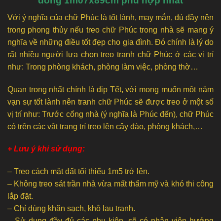
đồng 1m07x89cm phù hợp nhất
Với ý nghĩa của chữ Phúc là tốt lành, may mắn, đủ đầy nên
trong phong thủy nếu treo chữ Phúc trong nhà sẽ mang ý
nghĩa về những điều tốt đẹp cho gia đình. Đó chính là lý do
rất nhiều người lựa chọn treo tranh chữ Phúc ở các vị trí
như: Trong phòng khách, phòng làm việc, phòng thờ…
Quan trọng nhất chính là dịp Tết, với mong muốn một năm
vạn sự tốt lành nên tranh chữ Phúc sẽ được treo ở một số
vị trí như: Trước cổng nhà (ý nghĩa là Phúc đến), chữ Phúc
có trên các vật trang trí treo lên cây đào, phòng khách,…
+ Lưu ý khi sử dụng:
– Treo cách mặt đất tối thiểu 1m5 trở lên.
– Không treo sát trần nhà vừa mất thẩm mỹ và khó thi công
lắp đặt.
– Chỉ dùng khăn sạch, khô lau tranh.
– Sử dụng đầy đủ các phụ kiện, sẽ có nhân viên hướng