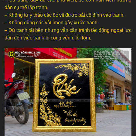
dẫn cụ thể lắp tranh.
– Không tự ý tháo các ốc vít được bắt cố định vào tranh.
– Không dùng các vật nhọn gây xước tranh.
– Dù tranh rất bền nhưng vẫn cần tránh tác động ngoại lực
dẫn đến việc tranh bị cong vênh, lồi lõm.