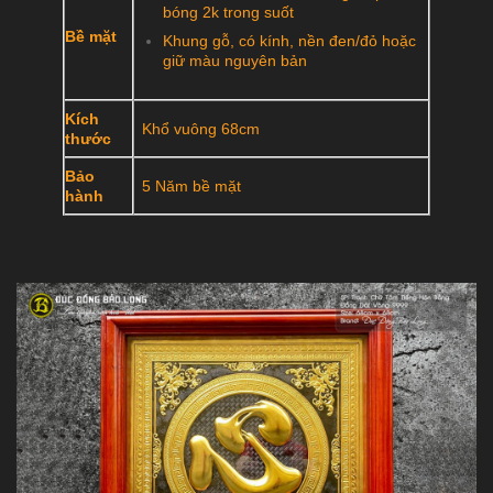
bóng 2k trong suốt
Bề mặt
Khung gỗ, có kính, nền đen/đỏ hoặc
giữ màu nguyên bản
Kích
Khổ vuông 68cm
thước
Bảo
5 Năm bề mặt
hành