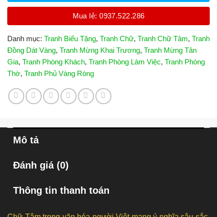
Mua lẻ: 0937.522.286
Danh mục:
Tranh Biếu Tặng
,
Tranh Chữ
,
Tranh Chữ Tâm
,
Tranh
Đồng Dát Vàng
,
Tranh Mừng Khai Trương
,
Tranh Mừng Tân
Gia
,
Tranh Phòng Khách
,
Tranh Phòng Làm Việc
,
Tranh Phòng
Thờ
,
Tranh Phủ Vàng Ròng
Mô tả
Đánh giá (0)
Thông tin thanh toán
Chữ Tâm trong văn hóa người Việt mang ý nghĩa sâu sắc,