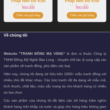
Pháp Nền Đỏ Khổ
Pháp Nền Đỏ Khổ
Vuông 55cm
Vuông 55cm
950.000
950.000
Thêm vào giỏ hàng
Thêm vào giỏ hàng
Về chúng tôi
Website "TRANH ĐỒNG MẠ VÀNG"
là đơn vị thuộc Công ty
TNHH Đồng Mỹ Nghệ Bảo Long - chuyên chế tác & cung cấp các
sản phẩm về tranh đồng, phù điêu các loại.
Hiện nay, chúng tôi đang sở hữu trên 1000+ mẫu tranh đồng với
nhiều chủ đề khác nhau. Các bức tranh rất đa dạng về mẫu mã,
kích thước, chất liệu, màu sắc mang lại cho khách hàng có nhiều
sự lựa chọn.
Các sản phẩm của chúng tôi đã tiệm cận tới hàng trăm nghìn
khách hàng trên khắp cả nước và giúp cho hàng triệu không gian