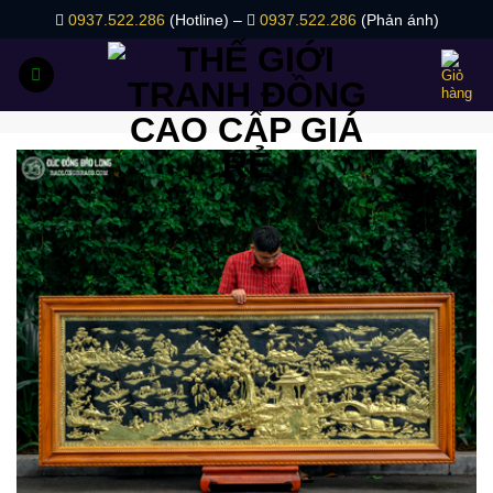
Bỏ
0937.522.286
(Hotline) –
0937.522.286
(Phản ánh)
qua
nội
dung