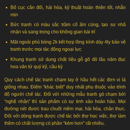
Bố cục cân đối, hài hòa, kỹ thuật hoàn thiện tốt, nhẵn
mịn
Bức tranh có màu sắc trầm cổ ấm cúng, tạo sự nhã
nhặn và sang trọng cho không gian bài trí
Mặt ngoài phủ bóng 2k kết hợp lồng kính dày 4ly bảo vệ
tranh trước mọi tác động ngoại lực
Khung tranh sử dụng chất liệu gỗ gõ đỏ lâu năm đục
hoa văn tứ quý kỹ, cầu kỳ
Quy cách chế tác tranh chạm tay ở hầu hết các đơn vị là
giống nhau. Điểm “khác biệt” duy nhất phụ thuộc vào trình
độ người chế tác. Đối với những mẫu tranh gò chạm bởi
“nghệ nhân” thì sản phẩm có sự tinh xảo hoàn hảo. Mọi
đường nét được trau chuốt mềm mại, hài hòa, chân thực.
Đối với dòng tranh được chế tác bởi thợ học việc, thợ làm
thêm có chất lượng có phần “kém hơn” rất nhiều.