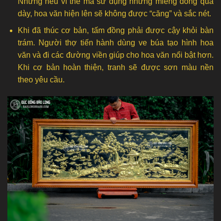
Nhưng nếu vì thế mà sử dụng những miếng đồng quá
dày, hoa văn hiện lên sẽ không được “căng” và sắc nét.
Khi đã thúc cơ bản, tấm đồng phải được cậy khỏi bàn
trám. Người thợ tiến hành dùng ve búa tạo hình hoa
văn và đi các đường viền giúp cho hoa văn nổi bật hơn.
Khi cơ bản hoàn thiện, tranh sẽ được sơn màu nền
theo yêu cầu.