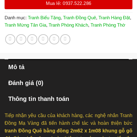
Mua lẻ: 0937.522.286
Danh mục:
Tranh Biếu Tặng
,
Tranh Đồng Quê
,
Tranh Hàng Đặt
,
Tranh Mừng Tân Gia
,
Tranh Phòng Khách
,
Tranh Phòng Thờ
Mô tả
Đánh giá (0)
Thông tin thanh toán
Tiếp nhận yêu cầu của khách hàng, các nghệ nhân Tranh
Đồng Mạ Vàng đã tiến hành chế tác và hoàn thiện bức
tranh Đồng Quê bằng đồng 2m62 x 1m08 khung gỗ gõ