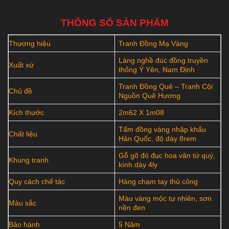
THÔNG SỐ SẢN PHẨM
Thương hiệu
Tranh Đồng Mạ Vàng
Làng nghề đúc đồng truyền
Xuất xứ
thống Ý Yên, Nam Định
Tranh Đồng Quê – Tranh Cội
Chủ đề
Nguồn Quê Hương
Kích thước
2m62 X 1m08
Tấm đồng vàng nhập khẩu
Chất liệu
Hàn Quốc, độ dày 8rem
Gỗ gõ đỏ đục hoa văn tứ quý,
Khung tranh
kính dày 4ly
Quy cách chế tác
Hàng chạm tay thủ công
Màu vàng mộc tự nhiên, sơn
Màu sắc
nền đen
Bảo hành
5 Năm