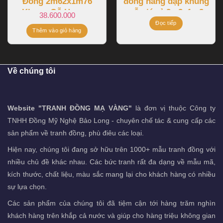
Đồng 2m62x1m76
đồng hàng dập khung
Khung Gỗ Hương
gỗ giá rẻ 2m3x1m2
38.600.000
Đọc tiếp
Thêm vào giỏ hàng
Về chúng tôi
Website "TRANH ĐỒNG MẠ VÀNG"
là đơn vị thuộc Công ty
TNHH Đồng Mỹ Nghệ Bảo Long - chuyên chế tác & cung cấp các
sản phẩm về tranh đồng, phù điêu các loại.
Hiện nay, chúng tôi đang sở hữu trên 1000+ mẫu tranh đồng với
nhiều chủ đề khác nhau. Các bức tranh rất đa dạng về mẫu mã,
kích thước, chất liệu, màu sắc mang lại cho khách hàng có nhiều
sự lựa chọn.
Các sản phẩm của chúng tôi đã tiệm cận tới hàng trăm nghìn
khách hàng trên khắp cả nước và giúp cho hàng triệu không gian