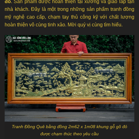
đỏ
. Sản phẩm được hoàn thiện tại xưởng và giao lắp tận
nhà khách. Đây là một trong những sản phẩm tranh đồng
mỹ nghệ cao cấp, chạm tay thủ công kỹ với chất lượng
hoàn thiện vô cùng tinh xảo. Mời quý vị cùng tìm hiểu.
Tranh Đồng Quê bằng đồng 2m62 x 1m08 khung gỗ gõ đỏ
được chạm thúc theo yêu cầu