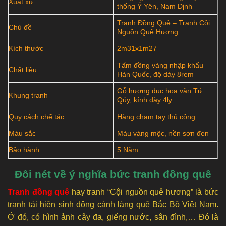
Xuất xứ
thống Ý Yên, Nam Định
Tranh Đồng Quê – Tranh Cội
Chủ đề
Nguồn Quê Hương
Kích thước
2m31x1m27
Tấm đồng vàng nhập khẩu
Chất liệu
Hàn Quốc, độ dày 8rem
Gỗ hương đục hoa văn Tứ
Khung tranh
Qúy, kính dày 4ly
Quy cách chế tác
Hàng chạm tay thủ công
Màu sắc
Màu vàng mộc, nền sơn đen
Bảo hành
5 Năm
Đôi nét về ý nghĩa bức tranh đồng quê
Tranh đồng quê
hay tranh “Cội nguồn quê hương” là bức
tranh tái hiện sinh động cảnh làng quê Bắc Bộ Việt Nam.
Ở đó, có hình ảnh cây đa, giếng nước, sân đình,… Đó là