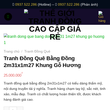
Bỏ
0937.522.286
(Hotline) –
0937.522.286
(Phản ánh)
qua
nội
dung
Trang chủ
/
Tranh Đồng Quê
Tranh Đồng Quê Bằng Đồng
2m31x1m27 Khung Gỗ Hương
₫
25.000.000
Tranh đồng quê bằng đồng 2m31x1m27 có kiểu dáng thẩm mỹ,
nội dung truyền tải ý nghĩa. Tranh hàng chạm tay kỹ, sắc nét, tinh
xảo, mẫu đẹp. Tranh có chất lượng hoàn thiện tốt, được khách
hàng đánh giá cao.
Tranh Đồng Quê Bằng Đồng 2m31x1m27 Khung Gỗ Hương số 