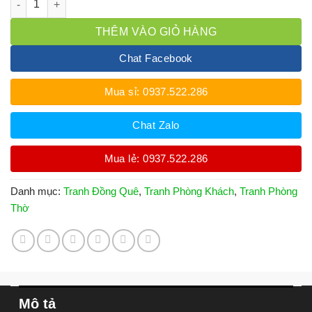
THÊM VÀO GIỎ HÀNG
Chat Facebook
Mua sỉ: 0937.522.286
Chat Zalo
Mua lẻ: 0937.522.286
Danh mục:
Tranh Đồng Quê
,
Tranh Phòng Khách
,
Tranh Phòng
Thờ
Mô tả