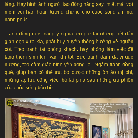
làng. Hay hình ảnh người lao động hăng say, miệt mài với
niềm vui hân hoan tượng chưng cho cuộc sống ấm no,
hạnh phúc.
Tranh đồng quê mang ý nghĩa lưu giữ lại những nét dân
gian đẹp xưa kia, phát huy truyền thống hướng về nguồn
cội. Treo tranh tại phòng khách, hay phòng làm việc để
tăng thêm sinh khí, vận khí tốt. Bức tranh đậm đà vị quê
hương, tạo cảm giác bình yên đọng lại. Ngắm tranh đồng
quê, giúp bạn có thể trút bỏ được những ồn ào thị phi,
những áp lực công việc, bỏ lại phía sau những ưu phiền
của cuộc sống bộn bề.