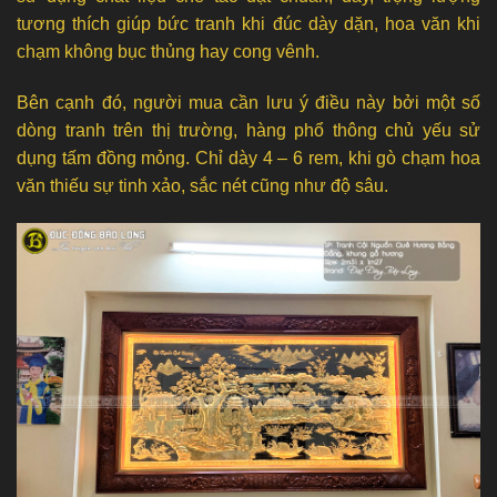
tương thích giúp bức tranh khi đúc dày dặn, hoa văn khi
chạm không bục thủng hay cong vênh.
Bên cạnh đó, người mua cần lưu ý điều này bởi một số
dòng tranh trên thị trường, hàng phổ thông chủ yếu sử
dụng tấm đồng mỏng. Chỉ dày 4 – 6 rem, khi gò chạm hoa
văn thiếu sự tinh xảo, sắc nét cũng như độ sâu.