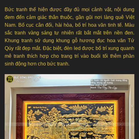
Bức tranh thể hiện được đầy đủ mọi cảnh vật, nội dung
đem đến cảm giác thân thuộc, gần gũi nơi làng quê Việt
Nam. Bố cục cân đối, hài hòa, bố trí hoa văn tinh tế. Màu
sắc tranh vàng sáng tự nhiên rất bắt mắt trên nền đen.
Khung tranh sử dụng khung gỗ hương đục hoa văn Tứ
Qúy rất đẹp mắt. Đặc biệt, đèn led được bố trí xung quanh
mê tranh thích hợp cho trang trí vào buổi tối thêm phần
sinh động hơn cho bức tranh.