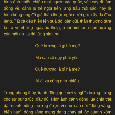
hình ảnh chiều chiều mọi người vác quốc, vác cày đi làm
đồng về, cảnh lũ trẻ ngồi trên lưng trâu thổi sáo, hay là
hình bóng ông đồ già thân thuộc ngồi dưới gốc cây đa đầu
làng. Tất cả đều hiện lên quá đỗi gần gũi, thân thương đưa
ta trở về những ngày ấu thơ, giữ lại hình ảnh quê hương
của môt nơi ta đã từng sinh ra:
Quê hương là gì hả mẹ?
Mà sao cô dạy phải yêu.
Quê hương là gì hả mẹ?
Ai đi xa cũng nhớ nhiều.
Trong phong thủy, tranh đồng quê với ý nghĩa tượng trưng
cho sự sung túc, đầy đủ. Hình ảnh cánh đồng lúa chín trải
dài mênh mông thường được ví như câu nói “đồng vàng,
biển bạc”, dòng sông mang dòng chảy tài lộc quanh xóm