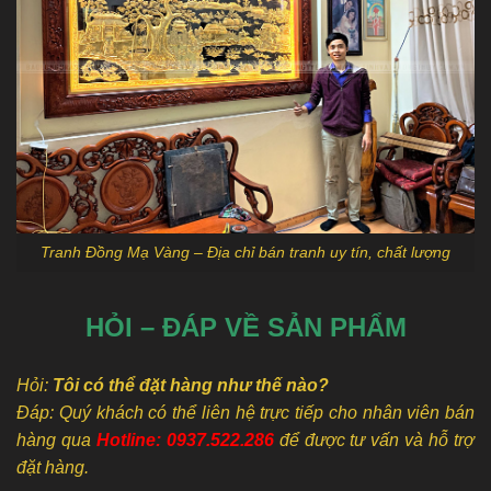
Tranh Đồng Mạ Vàng – Địa chỉ bán tranh uy tín, chất lượng
HỎI – ĐÁP VỀ SẢN PHẨM
Hỏi:
Tôi có thể đặt hàng như thế nào?
Đáp: Quý khách có thể liên hệ trực tiếp cho nhân viên bán
hàng qua
Hotline: 0937.522.286
để được tư vấn và hỗ trợ
đặt hàng.