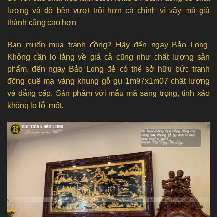
lượng và độ bền vượt trội hơn cả chính vì vậy mà giá
thành cũng cao hơn.
Bạn muốn mua tranh đồng? Hãy đến ngay Bảo Long.
Không cần lo lắng về giá cả cũng như chất lượng sản
phẩm, đến ngay Bảo Long đẻ có thể sở hữu bức tranh
đồng quê mạ vàng khung gỗ gụ 1m97x1m07 chất lượng
và đẳng cấp. Sản phẩm với mẫu mã sang trọng, tinh xảo
không lo lỗi mốt.