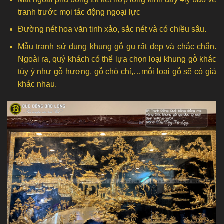
tranh trước mọi tác động ngoại lực
Đường nét hoa văn tinh xảo, sắc nét và có chiều sâu.
Mẫu tranh sử dụng khung gỗ gụ rất đẹp và chắc chắn.
Ngoài ra, quý khách có thể lựa chọn loại khung gỗ khác
tùy ý như gỗ hương, gỗ chò chỉ,…mỗi loại gỗ sẽ có giá
khác nhau.