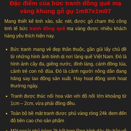
Đặc điểm của bức tranh đồng quê mạ
vàng khung gỗ gụ 1m97x1m07
Mang thiết kế tinh xảo, sắc nét, được gò chạm thủ công
tinh tế bức
tranh đồng quê
mạ vàng được nhiều khách
hàng yêu thích hiện nay.
Bức tranh mang vẻ đẹp thân thuộc, gần gũi lấy chủ đề
từ những hình ảnh bình dị nơi làng quê Việt Nam. Đó là
hình ảnh cây đa, giếng nước, đình làng, cánh đồng lúa,
cảnh trẻ con nô đùa. Đó là cảnh người nông dân đang
hăng say lao động sản xuất. Hay hoạt động sinh hoạt
thường ngày.
Tranh được thúc nổi hoa văn với độ nổi lớn khoảng từ
1cm – 2cm, vừa phải đồng đều.
Toàn bộ bề mặt tranh được phủ vàng ròng 24k đem đến
độ bền cao cho sản phẩm
Mặt ngoài phủ bóng 2k kết hợp lồng kính dày 4ly bảo vệ