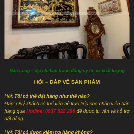
Bảo Long – địa chỉ bán tranh đồng uy tín và chất lượng
HỎI – ĐÁP VỀ SẢN PHẨM
Hỏi:
Tôi có thể đặt hàng như thế nào?
Đáp: Quý khách có thể liên hệ trực tiếp cho nhân viên bán
hàng qua
Hotline: 0937 522 286
để được tư vấn và hỗ trợ
đặt hàng.
Hỏi:
Tôi có được kiểm tra hàng không?