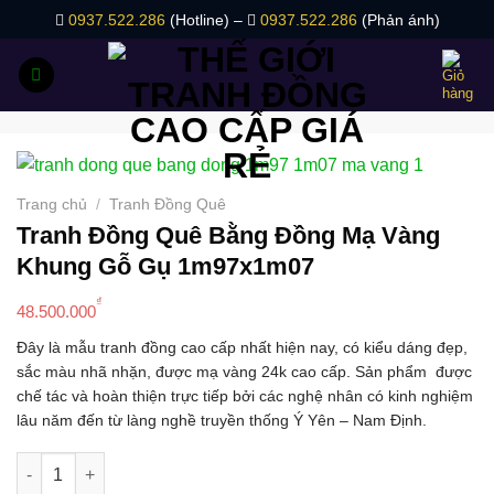
Bỏ
0937.522.286
(Hotline) –
0937.522.286
(Phản ánh)
qua
nội
dung
Trang chủ
/
Tranh Đồng Quê
Tranh Đồng Quê Bằng Đồng Mạ Vàng
Khung Gỗ Gụ 1m97x1m07
₫
48.500.000
Đây là mẫu tranh đồng cao cấp nhất hiện nay, có kiểu dáng đẹp,
sắc màu nhã nhặn, được mạ vàng 24k cao cấp. Sản phẩm được
chế tác và hoàn thiện trực tiếp bởi các nghệ nhân có kinh nghiệm
lâu năm đến từ làng nghề truyền thống Ý Yên – Nam Định.
Tranh Đồng Quê Bằng Đồng Mạ Vàng Khung Gỗ Gụ 1m97x1m07