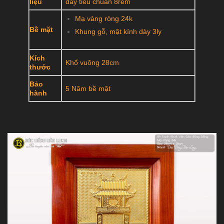
liệu
dày tiêu chuẩn 8rem
Mạ vàng ròng 24k
Bề mặt
Khung gỗ, mặt kính dày 3ly
Kích
Khổ vuông 28cm
thước
Bảo
5 Năm bề mặt
hành