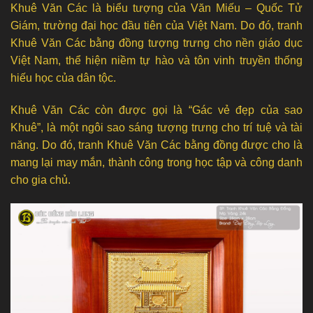
Khuê Văn Các là biểu tượng của Văn Miếu – Quốc Tử
Giám, trường đại học đầu tiên của Việt Nam. Do đó, tranh
Khuê Văn Các bằng đồng tượng trưng cho nền giáo dục
Việt Nam, thể hiện niềm tự hào và tôn vinh truyền thống
hiếu học của dân tộc.
Khuê Văn Các còn được gọi là “Gác vẻ đẹp của sao
Khuê”, là một ngôi sao sáng tượng trưng cho trí tuệ và tài
năng. Do đó, tranh Khuê Văn Các bằng đồng được cho là
mang lại may mắn, thành công trong học tập và công danh
cho gia chủ.