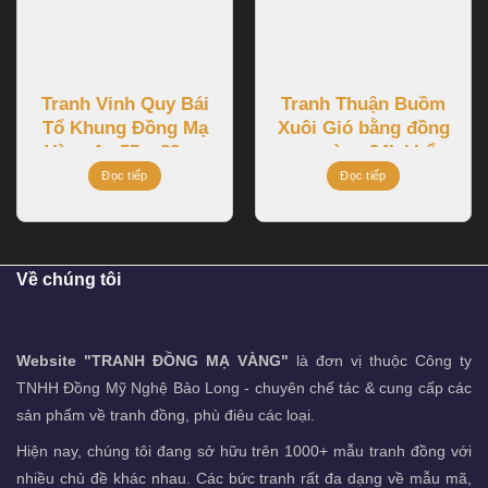
Tranh Vinh Quy Bái
Tranh Thuận Buồm
Tổ Khung Đồng Mạ
Xuôi Gió bằng đồng
Vàng 1m55 x 88cm
mạ vàng 24k khổ
1m47x1m07
Đọc tiếp
Đọc tiếp
Về chúng tôi
Website "TRANH ĐỒNG MẠ VÀNG"
là đơn vị thuộc Công ty
TNHH Đồng Mỹ Nghệ Bảo Long - chuyên chế tác & cung cấp các
sản phẩm về tranh đồng, phù điêu các loại.
Hiện nay, chúng tôi đang sở hữu trên 1000+ mẫu tranh đồng với
nhiều chủ đề khác nhau. Các bức tranh rất đa dạng về mẫu mã,