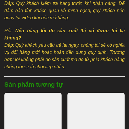
Đáp: Quý khách kiểm tra hàng trước khi nhận hàng. Để
đảm bảo tính khách quan và minh bạch, quý khách nên
quay lại video khi bóc mở hàng.
Hỏi:
Nếu hàng lỗi do sản xuất thì có được trả lại
không?
Đáp: Quý khách yêu cầu trả lại ngay, chúng tôi sẽ có nghĩa
vụ đổi hàng mới hoặc hoàn tiền đúng quy định. Trường
hợp: lỗi không phải do sản xuất mà do từ phía khách hàng
chúng tôi sẽ từ chối tiếp nhận.
Sản phẩm tương tự