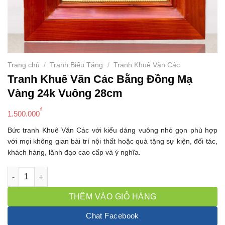
Trang chủ
/
Tranh Biếu Tặng
/
Tranh Khuê Văn Các
Tranh Khuê Văn Các Bằng Đồng Mạ
Vàng 24k Vuông 28cm
₫
1.500.000
Bức tranh Khuê Văn Các với kiểu dáng vuông nhỏ gọn phù hợp
với mọi không gian bài trí nội thất hoặc quà tặng sự kiện, đối tác,
khách hàng, lãnh đạo cao cấp và ý nghĩa.
Tranh Khuê Văn Các Bằng Đồng Mạ Vàng 24k Vuông 28cm số 
THÊM VÀO GIỎ HÀNG
Chat Facebook