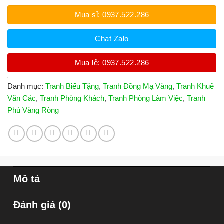
Mua sỉ: 0937.522.286
Chat Zalo
Mua lẻ: 0937.522.286
Danh mục:
Tranh Biếu Tặng
,
Tranh Đồng Mạ Vàng
,
Tranh Khuê
Văn Các
,
Tranh Phòng Khách
,
Tranh Phòng Làm Việc
,
Tranh
Phủ Vàng Ròng
Mô tả
Đánh giá (0)