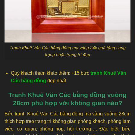
Tranh Khuê Văn Các bằng đồng mạ vàng 24k quà tặng sang
trọng hoặc trang trí đẹp
Quý khách tham khảo thêm: +15 bức
tranh Khuê Văn
Các bằng đồng
đẹp nhất
Tranh Khuê Văn Các bằng đồng vuông
28cm phù hợp với không gian nào?
Bức tranh Khuê Văn Các bằng đồng mạ vàng vuông 28cm
thích hợp treo trang trí không gian phòng khách, phòng làm
việc, cơ quan, phòng họp, hội trường…. Đặc biệt, bức