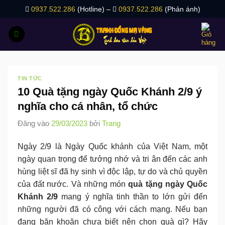
Bỏ
0937.522.286
(Hotline) –
0937.522.286
(Phản ánh)
qua
nội
dung
TIN TỨC
10 Quà tặng ngày Quốc Khánh 2/9 ý
nghĩa cho cá nhân, tổ chức
Đăng vào
29/03/2023
bởi
Trang
Ngày 2/9 là Ngày Quốc khánh của Việt Nam, một
ngày quan trọng để tưởng nhớ và tri ân đến các anh
hùng liệt sĩ đã hy sinh vì độc lập, tự do và chủ quyền
của đất nước. Và những món
quà tặng ngày Quốc
Khánh 2/9
mang ý nghĩa tinh thần to lớn gửi đến
những người đã có công với cách mạng. Nếu bạn
đang băn khoăn chưa biết nên chọn quà gì? Hãy