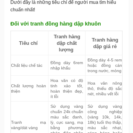
Dưới đây là những tiêu chí để người mua tìm hiểu
chuẩn nhất!
Đối với tranh đồng hàng dập khuôn
Tranh hàng
Tranh hàng
Tiêu chí
dập chất
dập giá rẻ
lượng
Đồng dày 4-5 rem
Đồng dày 6rem
Chất liệu chế tác
hoặc đồng cán
nhập khẩu
trong nước, mỏng
Hoa văn có độ
Hoa văn nông
Chất lượng hoàn
tinh xảo tốt,
thô, thiếu độ sắc
thiện
hoàn thiện đẹp,
nét, nhiều vết lỗi
ít lỗi
Sử dụng vàng
Sử dụng vàng
chuẩn 24k chuẩn
công nghiệp
màu sắc đanh,
(vàng 10k, 14k,
Tranh mạ
lỳ, cực sang, mạ
18k) tuổi thọ thấp,
vàng/dát vàng
bằng phương
màu sắc nhạt,
pháp điện phân
sáng bóng hoặc