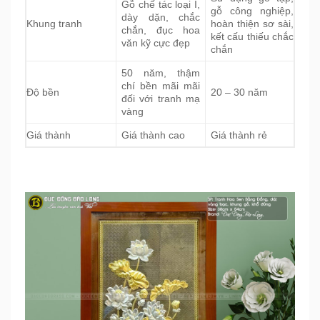
Gỗ chế tác loại I,
gỗ công nghiệp,
dày dặn, chắc
Khung tranh
hoàn thiện sơ sài,
chắn, đục hoa
kết cấu thiếu chắc
văn kỹ cực đẹp
chắn
50 năm, thậm
chí bền mãi mãi
Độ bền
20 – 30 năm
đối với tranh mạ
vàng
Giá thành
Giá thành cao
Giá thành rẻ