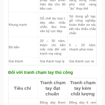
hiện đại cho độ
phủ nhũ vàng
bền cao
“ảo” thay thế
Sử dụng gỗ tạp,
Gỗ chế tác loại I,
gỗ công nghiệp,
dày dặn, chắc
Khung tranh
hoàn thiện sơ sài,
chắn, đục hoa
kết cấu thiếu chắc
văn kỹ cực đẹp
chắn
20 – 30 năm,
thậm chí bền
5 – 10 năm,
Độ bền
mãi mãi đối với
nhanh phai màu
tranh mạ vàng
Giá thành
Giá thành hợp lý
Giá thành cực rẻ
Đối với tranh chạm tay thủ công
Tranh chạm
Tranh chạm
Tiêu chí
tay đạt
tay kém
chuẩn
chất lượng
Đồng dày 8rem
Đồng dày 6 rem