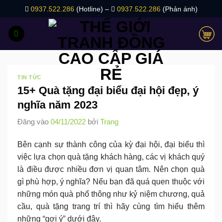
Bỏ
0937.522.286
(Hotline) –
0937.522.286
(Phản ánh)
qua
nội
dung
TIN TỨC
15+ Quà tặng đại biểu đại hội đẹp, ý
nghĩa năm 2023
Đăng vào
04/11/2022
bởi
Trang
Bên cạnh sự thành công của kỳ đại hội, đại biểu thì
việc lựa chọn quà tặng khách hàng, các vị khách quý
là điều được nhiều đơn vị quan tâm. Nên chọn quà
gì phù hợp, ý nghĩa? Nếu bạn đã quá quen thuộc với
những món quà phổ thông như kỷ niệm chương, quả
cầu, quà tặng trang trí thì hãy cùng tìm hiểu thêm
những “gợi ý” dưới đây.