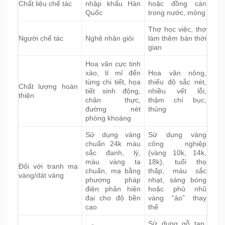
Chất liệu chế tác
nhập khẩu Hàn
hoặc đồng cán
Quốc
trong nước, mỏng
Thợ học việc, thợ
Người chế tác
Nghệ nhân giỏi
làm thêm bán thời
gian
Hoa văn cực tinh
xảo, tỉ mỉ đến
Hoa văn nông,
từng chi tiết, họa
thiếu độ sắc nét,
Chất lượng hoàn
tiết sinh động,
nhiều vết lỗi,
thiện
chân thực,
thậm chí bục,
đường nét
thủng
phóng khoáng
Sử dụng vàng
Sử dụng vàng
chuẩn 24k màu
công nghiệp
sắc đanh, lỳ,
(vàng 10k, 14k,
màu vàng ta
18k), tuổi thọ
Đối với tranh mạ
chuẩn, mạ bằng
thấp, màu sắc
vàng/dát vàng
phương pháp
nhạt, sáng bóng
điện phân hiện
hoặc phủ nhũ
đại cho độ bền
vàng “ảo” thay
cao
thế
Sử dụng gỗ tạp,