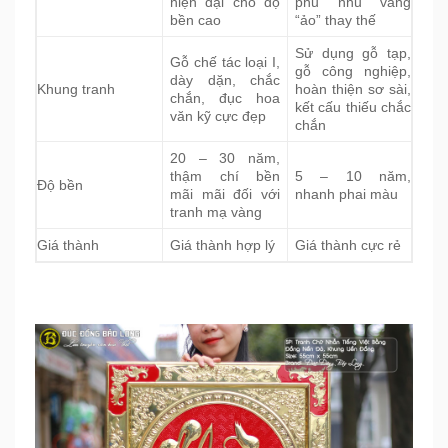
hiện đại cho độ
phủ nhũ vàng
bền cao
“ảo” thay thế
Sử dụng gỗ tạp,
Gỗ chế tác loại I,
gỗ công nghiệp,
dày dặn, chắc
Khung tranh
hoàn thiện sơ sài,
chắn, đục hoa
kết cấu thiếu chắc
văn kỹ cực đẹp
chắn
20 – 30 năm,
thậm chí bền
5 – 10 năm,
Độ bền
mãi mãi đối với
nhanh phai màu
tranh mạ vàng
Giá thành
Giá thành hợp lý
Giá thành cực rẻ