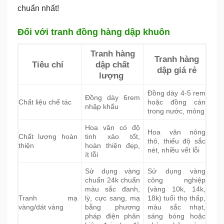
chuẩn nhất!
Đối với tranh đồng hàng dập khuôn
Tranh hàng
Tranh hàng
Tiêu chí
dập chất
dập giá rẻ
lượng
Đồng dày 4-5 rem
Đồng dày 6rem
Chất liệu chế tác
hoặc đồng cán
nhập khẩu
trong nước, mỏng
Hoa văn có độ
Hoa văn nông
Chất lượng hoàn
tinh xảo tốt,
thô, thiếu độ sắc
thiện
hoàn thiện đẹp,
nét, nhiều vết lỗi
ít lỗi
Sử dụng vàng
Sử dụng vàng
chuẩn 24k chuẩn
công nghiệp
màu sắc đanh,
(vàng 10k, 14k,
Tranh mạ
lỳ, cực sang, mạ
18k) tuổi thọ thấp,
vàng/dát vàng
bằng phương
màu sắc nhạt,
pháp điện phân
sáng bóng hoặc