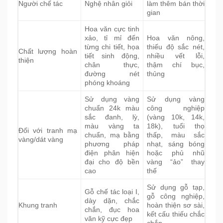
Người chế tác
Nghệ nhân giỏi
làm thêm bán thời
gian
Hoa văn cực tinh
xảo, tỉ mỉ đến
Hoa văn nông,
từng chi tiết, họa
thiếu độ sắc nét,
Chất lượng hoàn
tiết sinh động,
nhiều vết lỗi,
thiện
chân thực,
thậm chí bục,
đường nét
thủng
phóng khoáng
Sử dụng vàng
Sử dụng vàng
chuẩn 24k màu
công nghiệp
sắc đanh, lỳ,
(vàng 10k, 14k,
màu vàng ta
18k), tuổi thọ
Đối với tranh mạ
chuẩn, mạ bằng
thấp, màu sắc
vàng/dát vàng
phương pháp
nhạt, sáng bóng
điện phân hiện
hoặc phủ nhũ
đại cho độ bền
vàng “ảo” thay
cao
thế
Sử dụng gỗ tạp,
Gỗ chế tác loại I,
gỗ công nghiệp,
dày dặn, chắc
Khung tranh
hoàn thiện sơ sài,
chắn, đục hoa
kết cấu thiếu chắc
văn kỹ cực đẹp