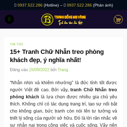
Bỏ
0937.522.286
(Hotline) –
0937.522.286
(Phản ánh)
qua
nội
dung
TIN TỨC
15+ Tranh Chữ Nhẫn treo phòng
khách đẹp, ý nghĩa nhất!
Đăng vào
15/09/2022
bởi
Trang
“Nhẫn nhịn và khiêm nhường” là đức tính tốt được
người Việt đề cao. Bởi vậy,
tranh Chữ Nhẫn treo
phòng khách
là lựa chọn được nhiều gia chủ yêu
thích. Không chỉ có tác dụng trang trí, tạo sự nổi bật
cho không gian, bức tranh còn nói lên tư tưởng và
triết lý sống của người sở hữu. Đó là lời răn nhắc về
sự nhẫn nại trong công việc và cuộc sống. Vậy nên