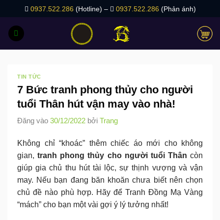
Bỏ
0937.522.286
(Hotline) –
0937.522.286
(Phản ánh)
qua
nội
dung
TIN TỨC
7 Bức tranh phong thủy cho người
tuổi Thân hút vận may vào nhà!
Đăng vào
30/12/2022
bởi
Trang
Không chỉ “khoác” thêm chiếc áo mới cho không
gian,
tranh phong thủy cho người tuổi Thân
còn
giúp gia chủ thu hút tài lộc, sự thịnh vượng và vận
may. Nếu bạn đang băn khoăn chưa biết nên chọn
chủ đề nào phù hợp. Hãy để Tranh Đồng Mạ Vàng
“mách” cho bạn một vài gợi ý lý tưởng nhất!