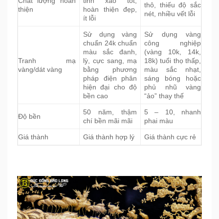
Chất lượng hoàn
tinh xảo tốt,
thô, thiếu độ sắc
thiện
hoàn thiện đẹp,
nét, nhiều vết lỗi
ít lỗi
Sử dụng vàng
Sử dụng vàng
chuẩn 24k chuẩn
công nghiệp
màu sắc đanh,
(vàng 10k, 14k,
Tranh mạ
lỳ, cực sang, mạ
18k) tuổi thọ thấp,
vàng/dát vàng
bằng phương
màu sắc nhạt,
pháp điện phân
sáng bóng hoặc
hiện đại cho độ
phủ nhũ vàng
bền cao
“ảo” thay thế
50 năm, thậm
5 – 10, nhanh
Độ bền
chí bền mãi mãi
phai màu
Giá thành
Giá thành hợp lý
Giá thành cực rẻ