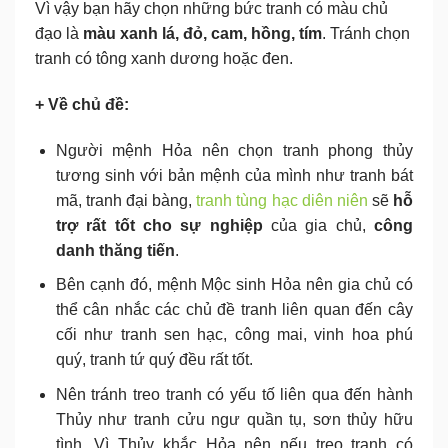
Vì vậy bạn hãy chọn những bức tranh có màu chủ
đạo là
màu xanh lá, đỏ, cam, hồng, tím
. Tránh chọn
tranh có tông xanh dương hoặc đen.
+ Về chủ đề:
Người mệnh Hỏa nên chọn tranh phong thủy
tương sinh với bản mệnh của mình như tranh bát
mã, tranh đại bàng,
tranh tùng hạc diên niên
sẽ
hỗ
trợ rất tốt cho sự nghiệp
của gia chủ,
công
danh thăng tiến
.
Bên cạnh đó, mệnh Mộc sinh Hỏa nên gia chủ có
thể cân nhắc các chủ đề tranh liên quan đến cây
cối như tranh sen hạc, công mai, vinh hoa phú
quý, tranh tứ quý đều rất tốt.
Nên tránh treo tranh có yếu tố liên qua đến hành
Thủy như tranh cửu ngư quần tụ, sơn thủy hữu
tình. Vì Thủy khắc Hỏa nên nếu treo tranh có