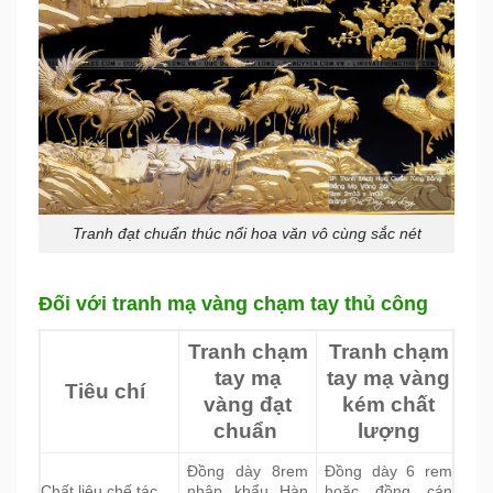
Tranh đạt chuẩn thúc nổi hoa văn vô cùng sắc nét
Đối với tranh mạ vàng chạm tay thủ công
Tranh chạm
Tranh chạm
tay mạ
tay mạ vàng
Tiêu chí
vàng đạt
kém chất
chuẩn
lượng
Đồng dày 8rem
Đồng dày 6 rem
Chất liệu chế tác
nhập khẩu Hàn
hoặc đồng cán