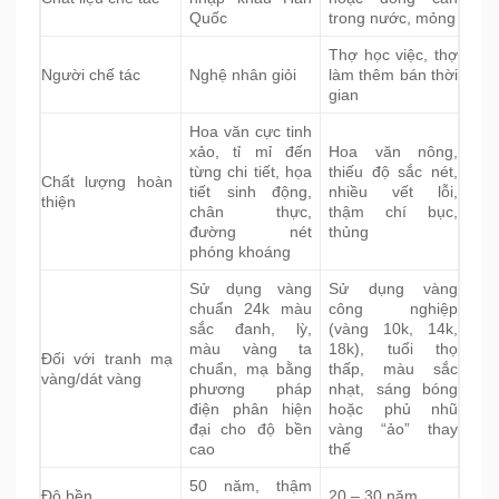
Quốc
trong nước, mỏng
Thợ học việc, thợ
Người chế tác
Nghệ nhân giỏi
làm thêm bán thời
gian
Hoa văn cực tinh
xảo, tỉ mỉ đến
Hoa văn nông,
từng chi tiết, họa
thiếu độ sắc nét,
Chất lượng hoàn
tiết sinh động,
nhiều vết lỗi,
thiện
chân thực,
thậm chí bục,
đường nét
thủng
phóng khoáng
Sử dụng vàng
Sử dụng vàng
chuẩn 24k màu
công nghiệp
sắc đanh, lỳ,
(vàng 10k, 14k,
màu vàng ta
18k), tuổi thọ
Đối với tranh mạ
chuẩn, mạ bằng
thấp, màu sắc
vàng/dát vàng
phương pháp
nhạt, sáng bóng
điện phân hiện
hoặc phủ nhũ
đại cho độ bền
vàng “ảo” thay
cao
thế
50 năm, thậm
Độ bền
20 – 30 năm