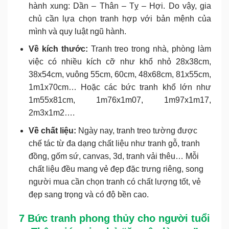
hành xung: Dần – Thân – Tỵ – Hợi. Do vậy, gia
chủ cần lựa chọn tranh hợp với bản mệnh của
mình và quy luật ngũ hành.
Về kích thước:
Tranh treo trong nhà, phòng làm
việc có nhiều kích cỡ như khổ nhỏ 28x38cm,
38x54cm, vuông 55cm, 60cm, 48x68cm, 81x55cm,
1m1x70cm… Hoặc các bức tranh khổ lớn như
1m55x81cm, 1m76x1m07, 1m97x1m17,
2m3x1m2….
Về chất liệu:
Ngày nay, tranh treo tường được
chế tác từ đa dạng chất liệu như tranh gỗ, tranh
đồng, gốm sứ, canvas, 3d, tranh vải thêu… Mỗi
chất liệu đều mang vẻ đẹp đặc trưng riêng, song
người mua cần chọn tranh có chất lượng tốt, vẻ
đẹp sang trọng và có độ bền cao.
7 Bức tranh phong thủy cho người tuổi