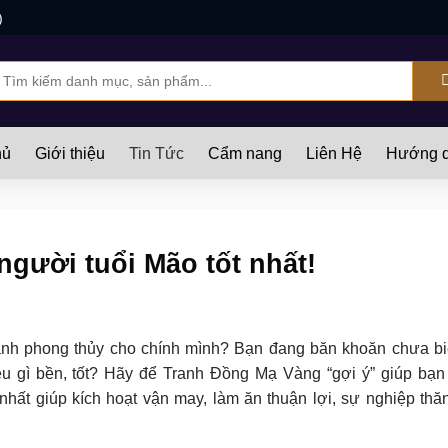
)
ìm
iếm:
hủ
Giới thiệu
Tin Tức
Cẩm nang
Liên Hệ
Hướng d
người tuổi Mão tốt nhất!
ranh phong thủy cho chính mình? Bạn đang băn khoăn chưa bi
u gì bền, tốt? Hãy để Tranh Đồng Mạ Vàng “gợi ý” giúp bạn
 nhất giúp kích hoạt vận may, làm ăn thuận lợi, sự nghiệp thă