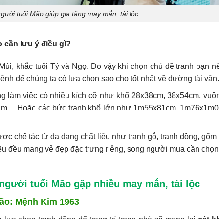
gười tuổi Mão giúp gia tăng may mắn, tài lộc
 cần lưu ý điều gì?
 Mùi, khắc tuổi Tý và Ngọ. Do vậy khi chọn chủ đề tranh bạn n
ệnh để chúng ta có lựa chọn sao cho tốt nhất về đường tài vận.
ng làm việc có nhiều kích cỡ như khổ 28x38cm, 38x54cm, vuô
cm… Hoặc các bức tranh khổ lớn như 1m55x81cm, 1m76x1m0
ợc chế tác từ đa dạng chất liệu như tranh gỗ, tranh đồng, gốm
liệu đều mang vẻ đẹp đặc trưng riêng, song người mua cần chọn
người tuổi Mão gặp nhiều may mắn, tài lộc
Mão: Mệnh Kim 1963