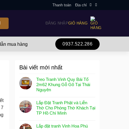
Thanh toán
Địa chỉ
ĐĂNG NHẬP
GIỎ HÀNG
0937.522.286
ẫn mua hàng
Bài viết mới nhất
Treo Tranh Vinh Quy Bái Tổ
2m62 Khung Gỗ Gõ Tại Thái
Nguyên
ết
Lắp Đặt Tranh Phật và Liễn
 7
Thờ Cho Phòng Thờ Khách Tại
TP Hồ Chí Minh
ng
Lắp đặt tranh Vinh Hoa Phú