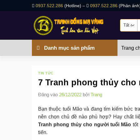
Bỏ
0937.522.286
(Hotline) –
0937.522.286
(Phản ánh
qua
nội
T
dung
k
Danh mục sản phẩm
Trang c
TIN TỨC
7 Tranh phong thủy cho 
Đăng vào
26/12/2022
bởi
Trang
Bạn thuộc tuổi Mão và đang tìm kiếm bức t
nên chọn chủ đề nào phù hợp? Hay chất liệ
Tranh phong thủy cho người tuổi Mão
tốt
tiến.