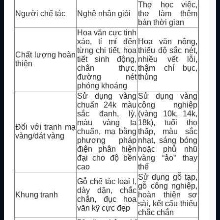
Thợ học việc,
Người chế tác
Nghệ nhân giỏi
thợ làm thêm
bán thời gian
Hoa văn cực tinh
xảo, tỉ mỉ đến
Hoa văn nông,
từng chi tiết, họa
thiếu độ sắc nét,
Chất lượng hoàn
tiết sinh động,
nhiều vết lỗi,
thiện
chân thực,
thậm chí bục,
đường nét
thủng
phóng khoáng
Sử dụng vàng
Sử dụng vàng
chuẩn 24k màu
công nghiệp
sắc đanh, lỳ,
(vàng 10k, 14k,
màu vàng ta
18k), tuổi thọ
Đối với tranh mạ
chuẩn, mạ bằng
thấp, màu sắc
vàng/dát vàng
phương pháp
nhạt, sáng bóng
điện phân hiện
hoặc phủ nhũ
đại cho độ bền
vàng “ảo” thay
cao
thế
Sử dụng gỗ tạp,
Gỗ chế tác loại I,
gỗ công nghiệp,
dày dặn, chắc
Khung tranh
hoàn thiện sơ
chắn, đục hoa
sài, kết cấu thiếu
văn kỹ cực đẹp
chắc chắn