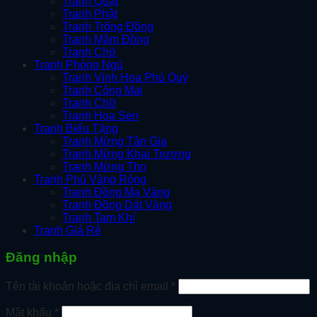
Tranh Quạt
Tranh Phật
Tranh Trống Đồng
Tranh Mâm Đồng
Tranh Chữ
Tranh Phòng Ngủ
Tranh Vinh Hoa Phú Quý
Tranh Công Mai
Tranh Chữ
Tranh Hoa Sen
Tranh Biếu Tặng
Tranh Mừng Tân Gia
Tranh Mừng Khai Trương
Tranh Mừng Thọ
Tranh Phủ Vàng Ròng
Tranh Đồng Mạ Vàng
Tranh Đồng Dát Vàng
Tranh Tam Khí
Tranh Giá Rẻ
Đăng nhập
Bắt
Tên tài khoản hoặc địa chỉ email
*
buộc
Bắt
Mật khẩu
*