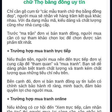
chữ Thọ bằng đồng uy tín
Chỉ cần gõ cụm từ “các mẫu tranh chữ thọ bằng đồng
đẹp”, người mua sẽ nhận về hàng trăm kết quả khác
nhau. Với đa dạng mẫu mã, kiểu dáng và chất lượng
cũng như nhà cung cấp.
Trước “ma trận” đơn vị bán tranh đồng, người mua
cần có sự tham khảo chọn lọc để chọn được sản
phẩm tốt nhất.
+ Trường hợp mua tranh trực tiếp
Nếu thuận tiện, người mua nên đến trực tiếp đơn vị
cung cấp để “tham quan” và “mua tranh”. Bạn sẽ dễ
dàng phân biệt tranh chất lượng và tranh kém chất
lượng qua những tiêu chí nêu trên.
Bên cạnh đó, đơn vị bán tranh đồng uy tín luôn có
chính sách bảo hành rõ ràng, minh bạch, đảm bảo
quyền lợi cho người mua.
+ Trường hợp mua tranh online
Nếu không có cơ hội đến “Xem trực tiếp, cảm nhận
tận tay” thì người mua lại càng cần cân nhắc kỹ