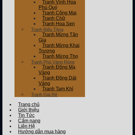
Tranh Vinh Hoa
Phú Quý
Tranh Công Mai
Tranh Chữ
Tranh Hoa Sen
Tranh Biếu Tặng
Tranh Mừng Tân
Gia
Tranh Mừng Khai
Trương
Tranh Mừng Thọ
Tranh Phủ Vàng Ròng
Tranh Đồng Mạ
Vàng
Tranh Đồng Dát
Vàng
Tranh Tam Khí
Tranh Giá Rẻ
Trang chủ
Giới thiệu
Tin Tức
Cẩm nang
Liên Hệ
Hướng dẫn mua hàng