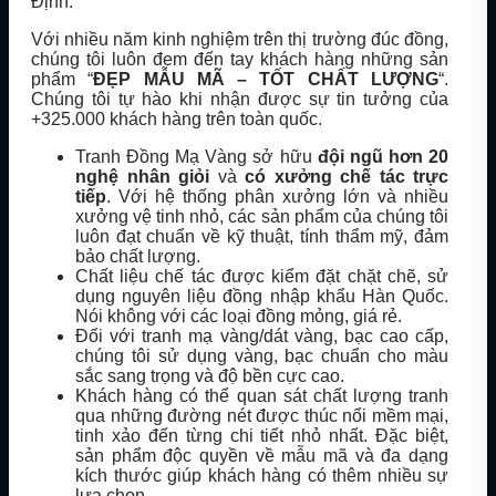
Định.
Với nhiều năm kinh nghiệm trên thị trường đúc đồng,
chúng tôi luôn đem đến tay khách hàng những sản
phẩm “
ĐẸP MẪU MÃ – TỐT CHẤT LƯỢNG
“.
Chúng tôi tự hào khi nhận được sự tin tưởng của
+325.000 khách hàng trên toàn quốc.
Tranh Đồng Mạ Vàng sở hữu
đội ngũ hơn 20
nghệ nhân giỏi
và
có xưởng chế tác trực
tiếp
. Với hệ thống phân xưởng lớn và nhiều
xưởng vệ tinh nhỏ, các sản phẩm của chúng tôi
luôn đạt chuẩn về kỹ thuật, tính thẩm mỹ, đảm
bảo chất lượng.
Chất liệu chế tác được kiểm đặt chặt chẽ, sử
dụng nguyên liệu đồng nhập khẩu Hàn Quốc.
Nói không với các loại đồng mỏng, giá rẻ.
Đối với tranh mạ vàng/dát vàng, bạc cao cấp,
chúng tôi sử dụng vàng, bạc chuẩn cho màu
sắc sang trọng và độ bền cực cao.
Khách hàng có thể quan sát chất lượng tranh
qua những đường nét được thúc nổi mềm mại,
tinh xảo đến từng chi tiết nhỏ nhất. Đặc biệt,
sản phẩm độc quyền về mẫu mã và đa dạng
kích thước giúp khách hàng có thêm nhiều sự
lựa chọn.