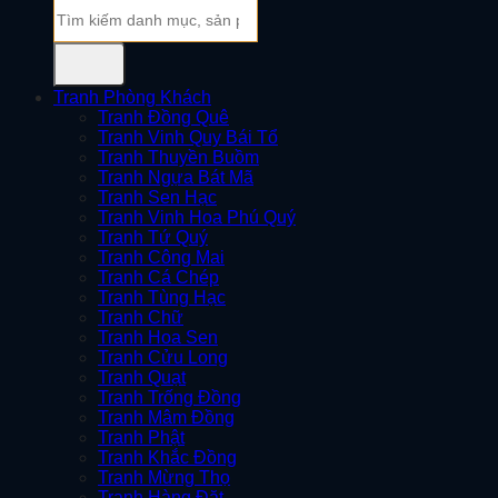
Tìm
kiếm:
Tranh Phòng Khách
Tranh Đồng Quê
Tranh Vinh Quy Bái Tổ
Tranh Thuyền Buồm
Tranh Ngựa Bát Mã
Tranh Sen Hạc
Tranh Vinh Hoa Phú Quý
Tranh Tứ Quý
Tranh Công Mai
Tranh Cá Chép
Tranh Tùng Hạc
Tranh Chữ
Tranh Hoa Sen
Tranh Cửu Long
Tranh Quạt
Tranh Trống Đồng
Tranh Mâm Đồng
Tranh Phật
Tranh Khắc Đồng
Tranh Mừng Thọ
Tranh Hàng Đặt