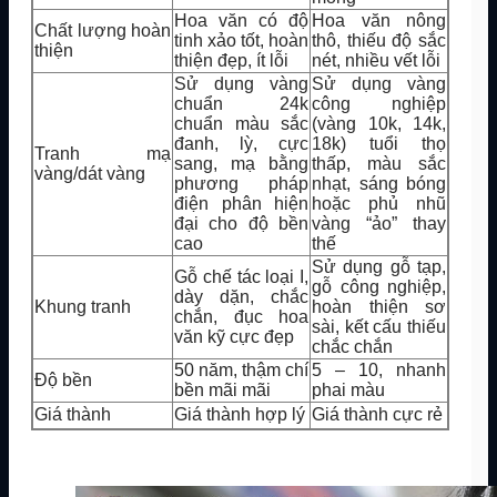
Hoa văn có độ
Hoa văn nông
Chất lượng hoàn
tinh xảo tốt, hoàn
thô, thiếu độ sắc
thiện
thiện đẹp, ít lỗi
nét, nhiều vết lỗi
Sử dụng vàng
Sử dụng vàng
chuẩn 24k
công nghiệp
chuẩn màu sắc
(vàng 10k, 14k,
đanh, lỳ, cực
18k) tuổi thọ
Tranh mạ
sang, mạ bằng
thấp, màu sắc
vàng/dát vàng
phương pháp
nhạt, sáng bóng
điện phân hiện
hoặc phủ nhũ
đại cho độ bền
vàng “ảo” thay
cao
thế
Sử dụng gỗ tạp,
Gỗ chế tác loại I,
gỗ công nghiệp,
dày dặn, chắc
Khung tranh
hoàn thiện sơ
chắn, đục hoa
sài, kết cấu thiếu
văn kỹ cực đẹp
chắc chắn
50 năm, thậm chí
5 – 10, nhanh
Độ bền
bền mãi mãi
phai màu
Giá thành
Giá thành hợp lý
Giá thành cực rẻ