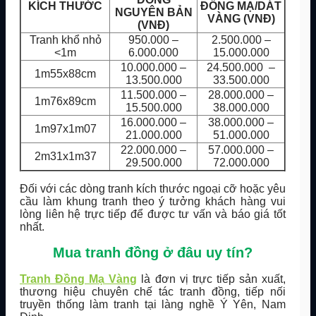
KÍCH THƯỚC
ĐỒNG MẠ/DÁT
NGUYÊN BẢN
VÀNG (VNĐ)
(VNĐ)
Tranh khổ nhỏ
950.000 –
2.500.000 –
<1m
6.000.000
15.000.000
10.000.000 –
24.500.000 –
1m55x88cm
13.500.000
33.500.000
11.500.000 –
28.000.000 –
1m76x89cm
15.500.000
38.000.000
16.000.000 –
38.000.000 –
1m97x1m07
21.000.000
51.000.000
22.000.000 –
57.000.000 –
2m31x1m37
29.500.000
72.000.000
Đối với các dòng tranh kích thước ngoại cỡ hoặc yêu
cầu làm khung tranh theo ý tưởng khách hàng vui
lòng liên hệ trực tiếp để được tư vấn và báo giá tốt
nhất.
Mua tranh đồng ở đâu uy tín?
Tranh Đồng Mạ Vàng
là đơn vị trực tiếp sản xuất,
thương hiệu chuyên chế tác tranh đồng, tiếp nối
truyền thống làm tranh tại làng nghề Ý Yên, Nam