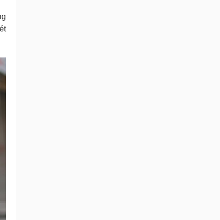
ng
ét