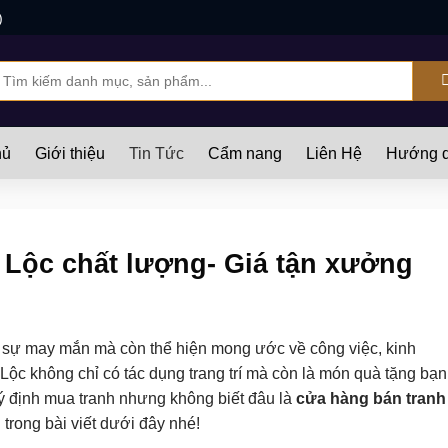
)
ìm
iếm:
hủ
Giới thiệu
Tin Tức
Cẩm nang
Liên Hệ
Hướng d
 Lộc chất lượng- Giá tận xưởng
về sự may mắn mà còn thể hiện mong ước về công việc, kinh
 Lộc không chỉ có tác dụng trang trí mà còn là món quà tặng bạn
ý định mua tranh nhưng không biết đâu là
cửa hàng bán tranh
trong bài viết dưới đây nhé!