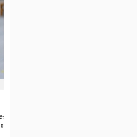
ột
ng