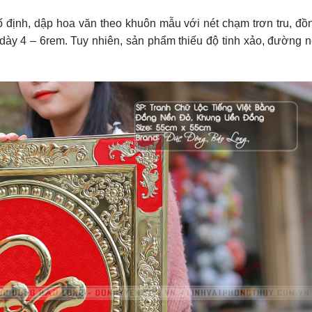
ố định, dập hoa văn theo khuôn mẫu với nét chạm trơn tru, đồ
dày 4 – 6rem. Tuy nhiên, sản phẩm thiếu độ tinh xảo, đường n