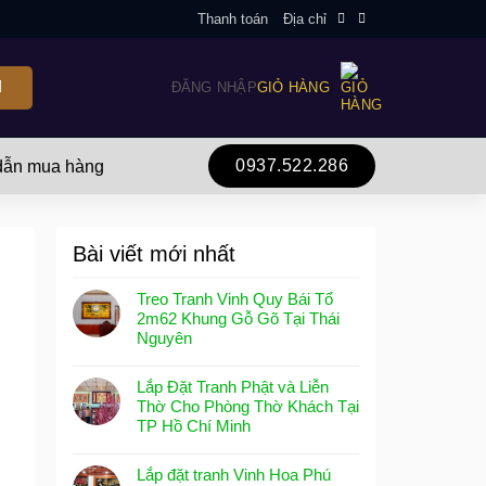
Thanh toán
Địa chỉ
ĐĂNG NHẬP
GIỎ HÀNG
0937.522.286
ẫn mua hàng
Bài viết mới nhất
Treo Tranh Vinh Quy Bái Tổ
2m62 Khung Gỗ Gõ Tại Thái
Nguyên
Lắp Đặt Tranh Phật và Liễn
Thờ Cho Phòng Thờ Khách Tại
TP Hồ Chí Minh
Lắp đặt tranh Vinh Hoa Phú