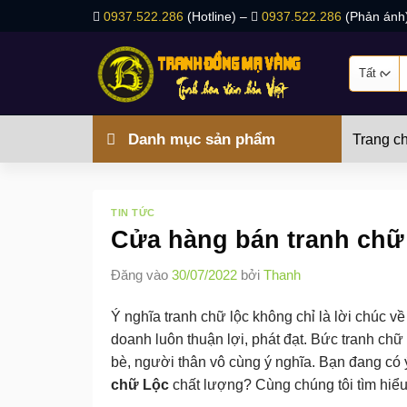
Bỏ
0937.522.286
(Hotline) –
0937.522.286
(Phản ánh
qua
nội
T
dung
k
Danh mục sản phẩm
Trang c
TIN TỨC
Cửa hàng bán tranh chữ
Đăng vào
30/07/2022
bởi
Thanh
Ý nghĩa tranh chữ lộc không chỉ là lời chúc 
doanh luôn thuận lợi, phát đạt. Bức tranh chữ
bè, người thân vô cùng ý nghĩa. Bạn đang có 
chữ Lộc
chất lượng? Cùng chúng tôi tìm hiểu 