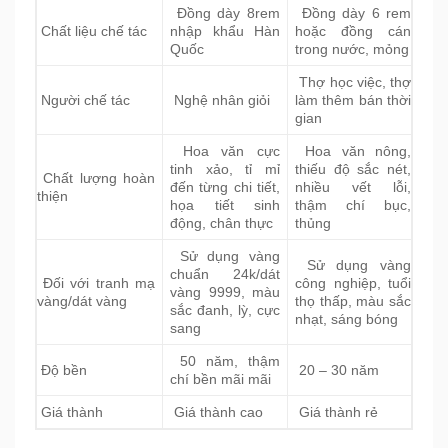
Đồng dày 8rem
Đồng dày 6 rem
Chất liệu chế tác
nhập khẩu Hàn
hoặc đồng cán
Quốc
trong nước, mỏng
Thợ học việc, thợ
Người chế tác
Nghệ nhân giỏi
làm thêm bán thời
gian
Hoa văn cực
Hoa văn nông,
tinh xảo, tỉ mỉ
thiếu độ sắc nét,
Chất lượng hoàn
đến từng chi tiết,
nhiều vết lỗi,
thiện
họa tiết sinh
thậm chí bục,
động, chân thực
thủng
Sử dụng vàng
Sử dụng vàng
chuẩn 24k/dát
Đối với tranh mạ
công nghiệp, tuổi
vàng 9999, màu
vàng/dát vàng
thọ thấp, màu sắc
sắc đanh, lỳ, cực
nhạt, sáng bóng
sang
50 năm, thậm
Độ bền
20 – 30 năm
chí bền mãi mãi
Giá thành
Giá thành cao
Giá thành rẻ