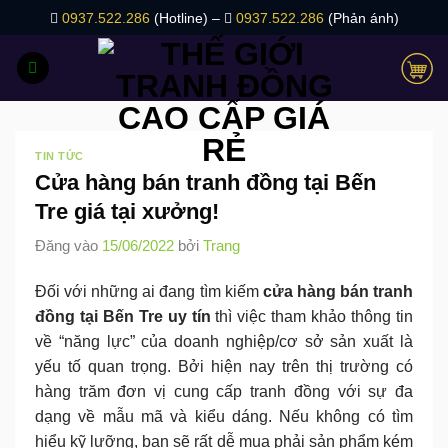
Bỏ
0937.522.286
(Hotline) –
0937.522.286
(Phản ánh)
qua
nội
dung
TIN TỨC
Cửa hàng bán tranh đồng tại Bến
Tre giá tại xưởng!
Đăng vào
15/06/2022
bởi
Trang
Đối với những ai đang tìm kiếm
cửa hàng bán tranh
đồng tại Bến Tre uy tín
thì việc tham khảo thông tin
về “năng lực” của doanh nghiệp/cơ sở sản xuất là
yếu tố quan trọng. Bởi hiện nay trên thị trường có
hàng trăm đơn vị cung cấp tranh đồng với sự đa
dạng về mẫu mã và kiểu dáng. Nếu không có tìm
hiểu kỹ lưỡng, bạn sẽ rất dễ mua phải sản phẩm kém