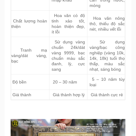
nhập khẩu
cán trong nước,
mỏng
Hoa văn có độ
Hoa văn nông
Chất lượng hoàn
tinh xảo tốt,
thô, thiếu độ sắc
thiện
hoàn thiện đẹp,
nét, nhiều vết lỗi
ít lỗi
Sử dụng vàng
Sử dụng
chuẩn 24k/dát
vàng/bạc công
Tranh mạ
vàng 9999, bạc
nghiệp (vàng 10k,
vàng/dát vàng,
chuẩn màu sắc
14k, 18k) tuổi thọ
bạc
đanh, lỳ, cực
thấp, màu sắc
sang
nhạt, sáng bóng
5 – 10 năm tùy
Độ bền
20 – 30 năm
loại
Giá thành
Giá thành hợp lý
Giá thành cực rẻ