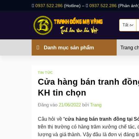
Bỏ
0937.522.286
(Hotline) –
0937.522.286
(Phản ánh
qua
nội
T
dung
k
Danh mục sản phẩm
Trang c
TIN TỨC
Cửa hàng bán tranh đồng
KH tin chọn
Đăng vào
21/06/2022
bởi
Trang
Câu hỏi về “
cửa hàng bán tranh đồng tại Só
trên thị trường có hàng trăm xưởng chế tác,
lượng và giá thành. Vậy đâu là đơn vị đáng 