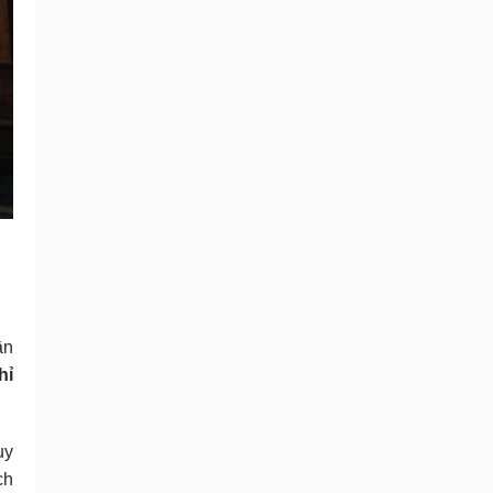
ần
hỉ
uy
ch