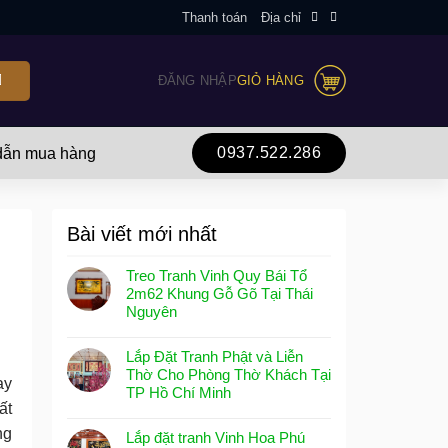
Thanh toán
Địa chỉ
ĐĂNG NHẬP
GIỎ HÀNG
0937.522.286
ẫn mua hàng
Bài viết mới nhất
Treo Tranh Vinh Quy Bái Tổ
2m62 Khung Gỗ Gõ Tại Thái
Nguyên
Lắp Đặt Tranh Phật và Liễn
Thờ Cho Phòng Thờ Khách Tại
ay
TP Hồ Chí Minh
ất
ng
Lắp đặt tranh Vinh Hoa Phú