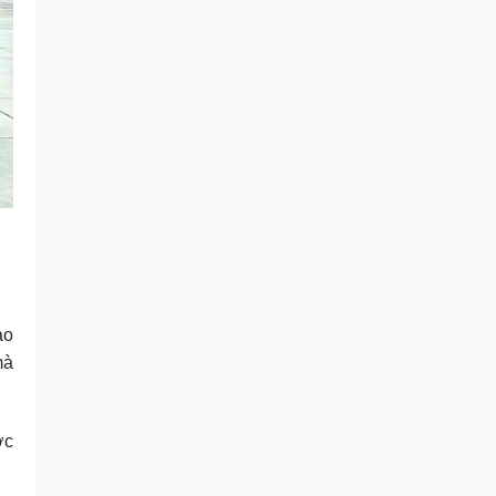
ảo
mà
ợc