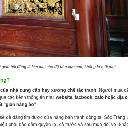
 gian bởi đồng là kim loại cho độ bền cực cao, không lo mối mọt
ợng?
ín của nhà cung cấp hay xưởng chế tác tranh
. Người mua c
qua các kênh thông tin như
website, facbook, zalo hoặc địa c
ất “gian hàng ảo”
.
 sẽ dễ dàng tìm được cửa hàng bán tranh đồng tại Sóc Trăng 
hiệu phải bảo đảm quyền lợi cả trước và sau mua đối với khá