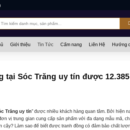
)
ìm
iếm:
hủ
Giới thiệu
Tin Tức
Cẩm nang
Liên Hệ
Hướng d
 tại Sóc Trăng uy tín được 12.385
c Trăng uy tín
” được nhiều khách hàng quan tâm. Bởi hiện n
 đơn vị trung gian cung cấp sản phẩm với đa dạng mẫu mã, ch
tin cậy? Làm sao để biết được tranh đồng có đảm bảo chất lượ