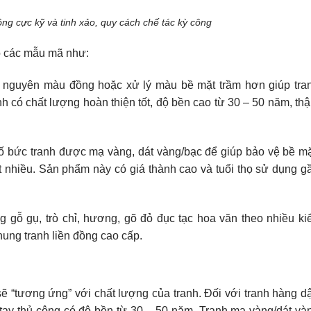
ng cực kỹ và tinh xảo, quy cách chế tác kỳ công
ó các mẫu mã như:
 nguyên màu đồng hoặc xử lý màu bề mặt trầm hơn giúp tra
nh có chất lượng hoàn thiện tốt, độ bền cao từ 30 – 50 năm, th
số bức tranh được mạ vàng, dát vàng/bạc để giúp bảo vệ bề mặ
ất nhiều. Sản phẩm này có giá thành cao và tuổi thọ sử dụng g
 gỗ gụ, trò chỉ, hương, gõ đỏ đục tạc hoa văn theo nhiều ki
ung tranh liền đồng cao cấp.
ẽ “tương ứng” với chất lượng của tranh. Đối với tranh hàng d
 tay thủ công có độ bền từ 30 – 50 năm. Tranh mạ vàng/dát và