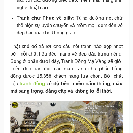
sắc với các đường thêu đẹp, mềm mại, mang tính
nghệ thuật cao
Tranh chữ Phúc vẽ giấy
: Từng đường nét chữ
thể hiện sự uyển chuyển và mềm mại, đem đến vẻ
đẹp hài hòa cho không gian
Thật khó để trả lời cho câu hỏi tranh nào đẹp nhất
bởi mỗi chất liệu đều mang vẻ đẹp đặc trưng riêng.
Song ở phần dưới đây, Tranh Đồng Mạ Vàng sẽ giới
thiệu đến bạn đọc các mẫu tranh chữ phúc bằng
đồng được 15.358 khách hàng lựa chọn. Bởi chất
liệu
tranh đồng
có
độ bền nhiều năm tháng
,
mẫu
mã sang trọng
,
đẳng cấp và không lo lỗi thời
.