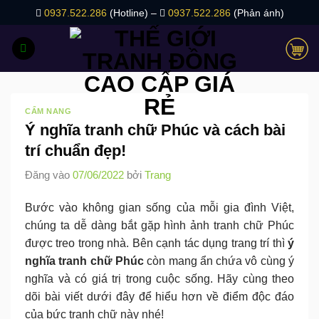
Bỏ
0937.522.286
(Hotline) –
0937.522.286
(Phản ánh)
qua
nội
dung
CẨM NANG
Ý nghĩa tranh chữ Phúc và cách bài
trí chuẩn đẹp!
Đăng vào
07/06/2022
bởi
Trang
Bước vào không gian sống của mỗi gia đình Việt,
chúng ta dễ dàng bắt gặp hình ảnh tranh chữ Phúc
được treo trong nhà. Bên cạnh tác dụng trang trí thì
ý
nghĩa tranh chữ Phúc
còn mang ẩn chứa vô cùng ý
nghĩa và có giá trị trong cuộc sống. Hãy cùng theo
dõi bài viết dưới đây để hiểu hơn về điểm độc đáo
của bức tranh chữ này nhé!