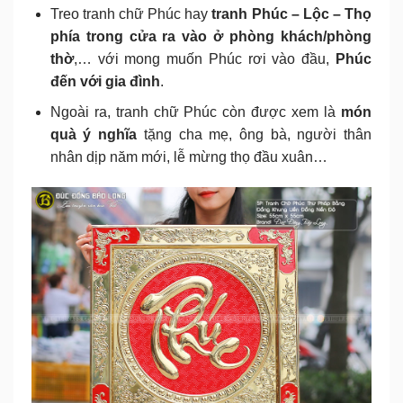
Treo tranh chữ Phúc hay
tranh Phúc – Lộc – Thọ
phía trong cửa ra vào ở phòng khách/phòng
thờ
,… với mong muốn Phúc rơi vào đầu,
Phúc
đến với gia đình
.
Ngoài ra, tranh chữ Phúc còn được xem là
món
quà ý nghĩa
tặng cha mẹ, ông bà, người thân
nhân dịp năm mới, lễ mừng thọ đầu xuân…