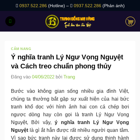
Bỏ
0937.522.286
(Hotline) –
0937.522.286
(Phản ánh)
qua
nội
dung
CẨM NANG
Ý nghĩa tranh Lý Ngư Vọng Nguyệt
và Cách treo chuẩn phong thủy
Đăng vào
04/06/2022
bởi
Trang
Bước vào không gian sống nhiều gia đình Việt,
chúng ta thường bắt gặp sự xuất hiện của hai bức
tranh khổ dọc với hình ảnh hai con cá chép bơi
ngược dòng hay còn gọi là tranh Lý Ngư Vọng
Nguyệt, Bởi vậy,
ý nghĩa tranh Lý Ngư Vọng
Nguyệt
là gì ắt hẳn được rất nhiều người quan tâm.
Vì sao bức tranh này lại được sử dụng thịnh hành