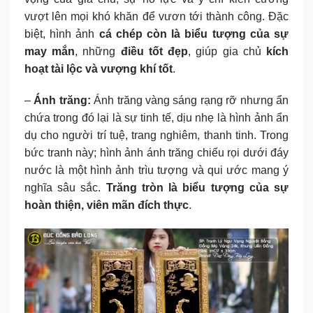
vượt lên mọi khó khăn để vươn tới thành công. Đặc
biệt, hình ảnh
cá chép còn là biểu tượng của sự
may mắn
, những
điều tốt đẹp
, giúp gia chủ
kích
hoạt tài lộc và vượng khí tốt
.
–
Ánh trăng:
Ánh trăng vàng sáng rạng rỡ nhưng ẩn
chứa trong đó lại là sự tinh tế, dịu nhẹ là hình ảnh ẩn
dụ cho người trí tuệ, trang nghiêm, thanh tinh. Trong
bức tranh này; hình ảnh ánh trăng chiếu rọi dưới đáy
nước là một hình ảnh trìu tượng và qui ước mang ý
nghĩa sâu sắc.
Trăng tròn là biểu tượng của sự
hoàn thiện, viên mãn đích thực
.